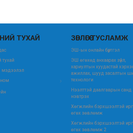
НИЙ ТУХАЙ
ЗӨВЛӨГӨӨ ТУСЛАМЖ
удас
ЭШ-ын онлайн бүртгэл
 тухай
ЭШ өгөхөд анхаарах зүйл,
хариултын хуудастай хэрхэ
, мэдээлэл
ажиллах, шууд засалтын ш
технологи
 ном
Нээлттэй даалгаврын санд
ейн
нэвтрэх
Хөгжлийн бэрхшээлтэй ир
өгөх зөвлөмж
Хөгжлийн бэрхшээлтэй ир
өгөх зөвлөмж 2