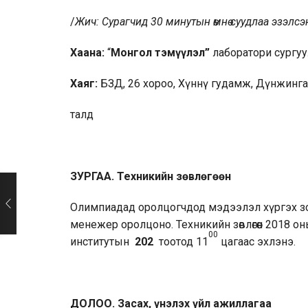
/
Жич:
Сурагчид 30 минутын өмнө суудлаа эзэлсэ
Хаана:
“
Монгол тэмүүлэл”
лаборатори сургуу
Хаяг:
БЗД, 26 хороо, Хүннү гудамж, Дүнжинга
талд
ЗУРГАА. Техникийн зөвлөгөөн
Олимпиадад оролцогчдод мэдээлэл хүргэх зори
менежер оролцоно. Техникийн зөвлөгөөн 2018 
00
институтын
202
тоотод 11
цагаас эхлэнэ.
ДОЛОО. Засах, үнэлэх үйл ажиллагаа