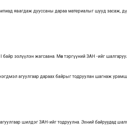
импиад явагдаж дууссаны дараа материалыг шууд засаж, д
I байр эзлүүлэн жагсаана. Мөн тэргүүний ЗАН -ийг шалгаруу
нэгдмэл агуулгаар дараах байрыг тодруулан шагнаж урамш
агуулгаар шилдэг ЗАН-ийг тодруулна.
Эхний байруудад шал