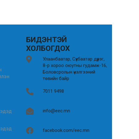
БИДЭНТЭЙ
ХОЛБОГДОХ
Улаанбаатар, Сүхбаатар дүүрэг,
8-р хороо оюутны гудамж-16,
н
Боловсролын үнэлгээний
илэн
төвийн байр
7011 9498
info@eec.mn
гэдэд
гэдэд
facebook.com/eec.mn