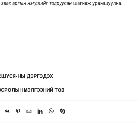
 заах аргын нэгдлийг тодруулан
шагнаж урамшуулна
.
СШУСЯ-НЫ ДЭРГЭДЭХ
СРОЛЫН ҮНЭЛГЭЭНИЙ ТӨВ