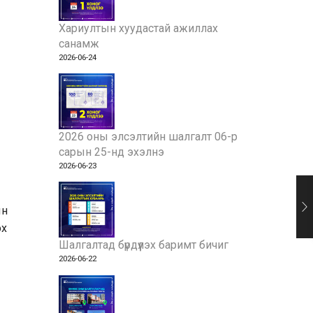
Хариултын хуудастай ажиллах
санамж
2026-06-24
2026 оны элсэлтийн шалгалт 06-р
сарын 25-нд эхэлнэ
2026-06-23
ын
эх
Шалгалтад бүрдүүлэх баримт бичиг
2026-06-22