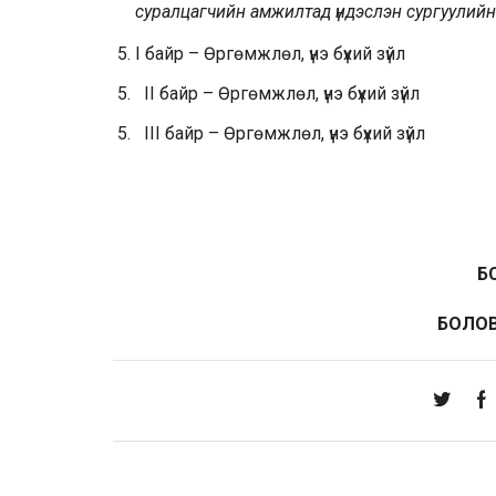
суралцагчийн амжилтад үндэслэн сургуулийн
I байр – Өргөмжлөл, үнэ бүхий зүйл
II байр – Өргөмжлөл, үнэ бүхий зүйл
III байр – Өргөмжлөл, үнэ бүхий зүйл
Б
БОЛОВ