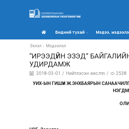
Бидний тухай
Мэдээ, мэдээл
Эхлэл
Мэдээлэл
“ИРЭЭДҮЙН ЭЗЭД” БАЙГАЛИ
УДИРДАМЖ
2018-03-01
/
Нийтлэсэн
eec.mn
/
2538
УИХ-ЫН ГИШҮҮН Ж.ЭНХБАЯРЫН САНААЧИЛ
НЭГДМ
ОЛ