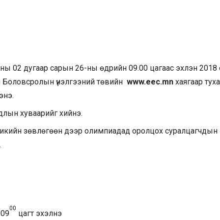
ны 02 дугаар сарын 26-ны өдрийн 09.00 цагаас эхлэн 2018
эл Боловсролын үнэлгээний төвийн
www.eec.mn
хаягаар тух
энэ.
длын хуваарийг хийнэ.
никийн зөвлөгөөн дээр олимпиадад оролцох суралцагчдын
.
00
 09
цагт эхэлнэ