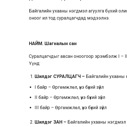
Байгалийн ухааны нэгдмэл агуулга бүхий ол
оноог ил тод суралцагчдад мэдээлнэ.
НАЙМ. Шагналын сан
Суралцагчдыг авсан оноогоор эрэмбэлж I – II
Үүнд:
Шилдэг СУРАЛЦАГЧ –
Байгалийн ухааны 
I байр – Өргөмжлөл, үнэ бүхий зүйл
II байр – Өргөмжлөл, үнэ бүхий зүйл
III байр – Өргөмжлөл, үнэ бүхий зүйл
Шилдэг ЗАН –
Байгалийн ухааны нэгдмэл 