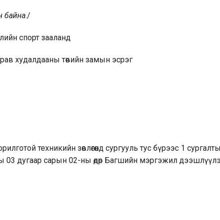
н байна
./
лийн спорт зааланд
рав худалдааны төвийн замын эсрэг
лготой техникийн зөвлөгөөнд сургууль тус бүрээс 1 сургалт
оны 03 дугаар сарын 02-ны өдөр Багшийн мэргэжил дээшлүүл