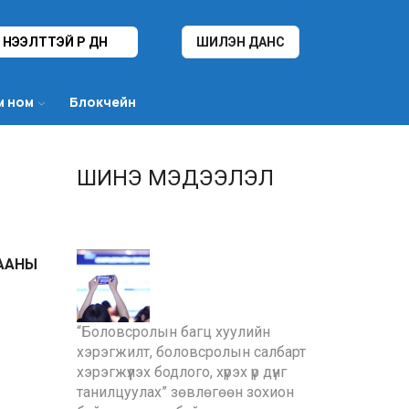
НЭЭЛТТЭЙ ҮР ДҮН
ШИЛЭН ДАНС
м ном
Блокчейн
ШИНЭ МЭДЭЭЛЭЛ
ХААНЫ
“Боловсролын багц хуулийн
хэрэгжилт, боловсролын салбарт
хэрэгжүүлэх бодлого, хүрэх үр дүнг
танилцуулах” зөвлөгөөн зохион