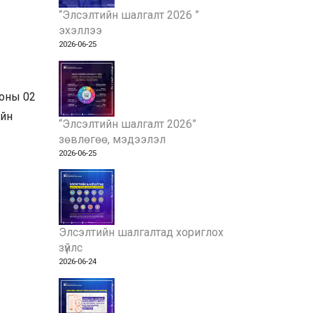
“Элсэлтийн шалгалт 2026 ”
эхэллээ
2026-06-25
 оны 02
айн
“Элсэлтийн шалгалт 2026”
зөвлөгөө, мэдээлэл
2026-06-25
Элсэлтийн шалгалтад хориглох
зүйлс
2026-06-24