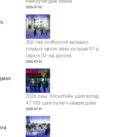
байгуулагдаж байна
2026-07-02
х,
ЭШ-тай холбоотой өргөдөл,
гомдол хүлээн авах хугацаа 07-р
сарын 03-нд дуусна
2026-07-01
гдмэл
2026 оны Элсэлтийн шалгалтад
47.100 шалгуулагч хамрагдлаа
2026-07-01
лга