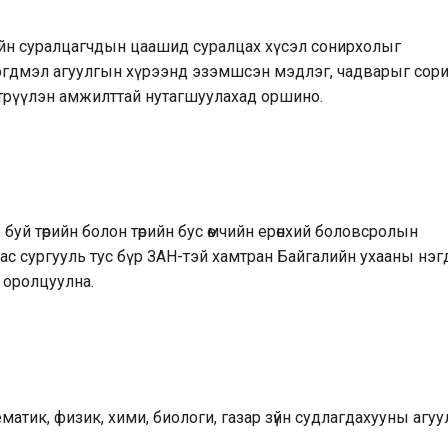
нгийн суралцагчдын цаашид суралцах хүсэл сонирхолыг
эгдмэл агуулгын хүрээнд эзэмшсэн мэдлэг, чадварыг сори
трүүлэн амжилттай нутагшуулахад оршино.
й төрийн болон төрийн бус өмчийн ерөнхий боловсролын
даас сургууль тус бүр ЗАН-тэй хамтран Байгалийн ухааны нэ
н оролцуулна.
матик, физик, хими, биологи, газар зүйн судлагдахууны агуу