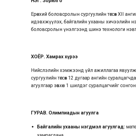
НЭГ. Зорилго
Ерөнхий боловсролын сургуулийн төгсөх XII а
идэвхжүүлэх, байгалийн ухааны хичээлийн н
боловсролын үнэлгээнд шинэ технологи нэв
ХОЁР. Хамрах хүрээ
Нийслэлийн хэмжээнд үйл ажиллагаа явуулж бу
сургуулийн төгсөх 12 дугаар ангийн суралцагч
агуулгаар зөвхөн 1 шилдэг суралцагчийг сонго
ГУРАВ. Олимпиадын агуулга
Байгалийн ухааны нэгдмэл агуулгад:
мате
хамрагдана.