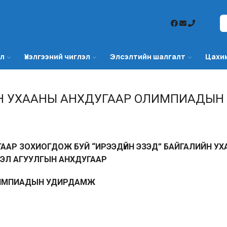
эл
Үнэлгээний чиглэл
Элсэлтийн шалгалт
Цахи
ЙН УХААНЫ АНХДУГААР ОЛИМПИАДЫН
ГААР ЗОХИОГДОЖ БУЙ “ИРЭЭДҮЙН ЭЗЭД” БАЙГАЛИЙН У
ЭЛ АГУУЛГЫН АНХДУГААР
ИМПИАДЫН УДИРДАМЖ