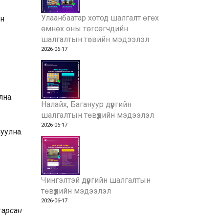
Улаанбаатар хотод шалгалт өгөх
үн
өмнөх оны төгсөгчдийн
шалгалтын төвийн мэдээлэл
2026-06-17
лна.
Налайх, Багануур дүүргийн
шалгалтын төвүүдийн мэдээлэл
2026-06-17
уулна.
Чингэлтэй дүүргийн шалгалтын
төвүүдийн мэдээлэл
2026-06-17
гарсан