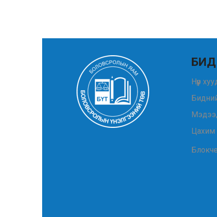
БИД
Нүүр ху
Бидний
Мэдээ
Цахим
Блокч