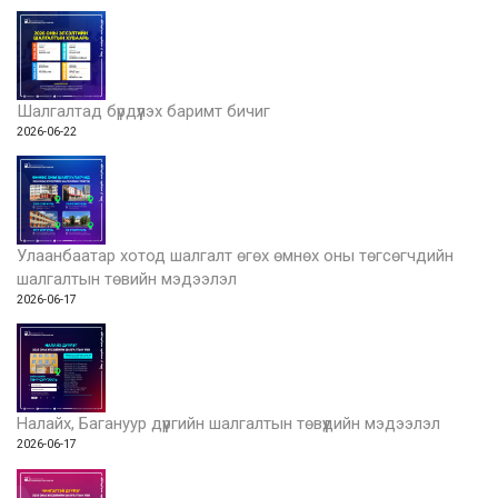
Шалгалтад бүрдүүлэх баримт бичиг
2026-06-22
Улаанбаатар хотод шалгалт өгөх өмнөх оны төгсөгчдийн
шалгалтын төвийн мэдээлэл
2026-06-17
Налайх, Багануур дүүргийн шалгалтын төвүүдийн мэдээлэл
2026-06-17