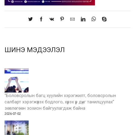
ШИНЭ МЭДЭЭЛЭЛ
“Боловсролын багц хуулийн хэрэгжилт, боловсролын
салбарт хэрэгжүүлэх бодлого, хүрэх үр дүнг танилцуулах”
зөвлөгөөн зохион байгуулагдаж байна
2026-07-02