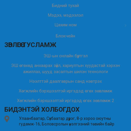
Бидний тухай
Мэдээ, мэдээлэл
Цахим ном
Блокчейн
ЗӨВЛӨГӨӨ ТУСЛАМЖ
ЭШ-ын онлайн бүртгэл
ЭШ өгөхөд анхаарах зүйл, хариултын хуудастай хэрхэн
ажиллах, шууд засалтын шилэн технологи
Нээлттэй даалгаврын санд нэвтрэх
Хөгжлийн бэрхшээлтэй иргэдэд өгөх зөвлөмж
Хөгжлийн бэрхшээлтэй иргэдэд өгөх зөвлөмж 2
БИДЭНТЭЙ ХОЛБОГДОХ
Улаанбаатар, Сүхбаатар дүүрэг, 8-р хороо оюутны
гудамж-16, Боловсролын үнэлгээний төвийн байр