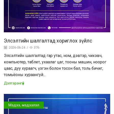
Элсэлтийн шалгалтад хориглох зүйлс
2026-06-24
/
376
Элсэлтийн шалгалтад гар утас, ном, дэвтэр, чихэвч,
компьютер, таблет, ухаалаг цаг, тооны машин, ноорог
цаас, дуу хураагч, үзгэн болон тосон бал, толь бичиг,
томьёоны хураангуй...
Дэлгэрэнгүй
Мэдээ, мэдээлэл