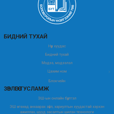
БИДНИЙ ТУХАЙ
Нүүр хуудас
Бидний тухай
Мэдээ, мэдээлэл
Цахим ном
Блокчейн
ЗӨВЛӨГӨӨ ТУСЛАМЖ
ЭШ-ын онлайн бүртгэл
ЭШ өгөхөд анхаарах зүйл, хариултын хуудастай хэрхэн
ажиллах, шууд засалтын шилэн технологи