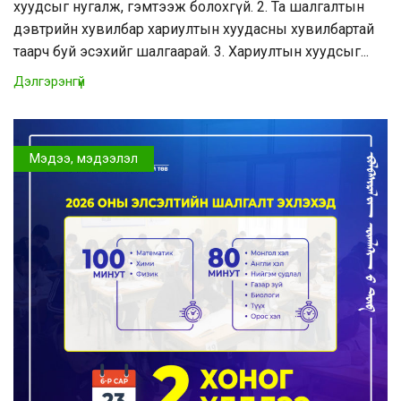
хуудсыг нугалж, гэмтээж болохгүй. 2. Та шалгалтын
дэвтрийн хувилбар хариултын хуудасны хувилбартай
таарч буй эсэхийг шалгаарай. 3. Хариултын хуудсыг...
Дэлгэрэнгүй
Мэдээ, мэдээлэл