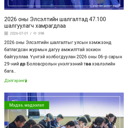
2026 оны Элсэлтийн шалгалтад 47.100
шалгуулагч хамрагдлаа
2026-07-01
/
398
2026 оны Элсэлтийн шалгалтыг улсын хэмжээнд
батлагдсан журмын дагуу амжилттай зохион
байгууллаа. Үүнтэй холбогдуулан 2026 оны 06-р сарын
29-ний өдөр Боловсролын үнэлгээний төвөөс хэвлэлийн
бага...
Дэлгэрэнгүй
Мэдээ, мэдээлэл