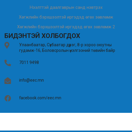
Нээлттэй даалгаврын санд нэвтрэх
Хөгжлийн бэрхшээлтэй иргэдэд өгөх зөвлөмж
Хөгжлийн бэрхшээлтэй иргэдэд өгөх зөвлөмж 2
БИДЭНТЭЙ ХОЛБОГДОХ
Улаанбаатар, Сүхбаатар дүүрэг, 8-р хороо оюутны
гудамж-16, Боловсролын үнэлгээний төвийн байр
7011 9498
info@eec.mn
facebook.com/eec.mn