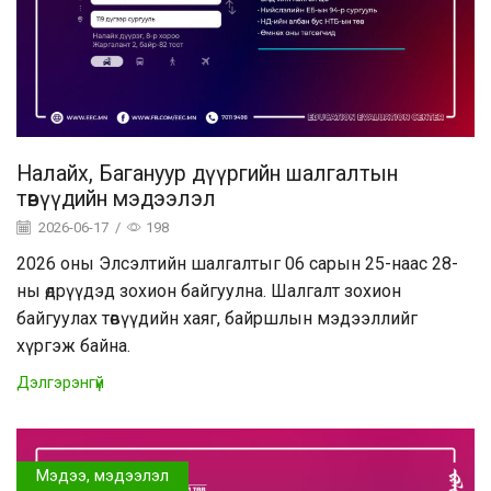
Налайх, Багануур дүүргийн шалгалтын
төвүүдийн мэдээлэл
2026-06-17
/
198
2026 оны Элсэлтийн шалгалтыг 06 сарын 25-наас 28-
ны өдрүүдэд зохион байгуулна. Шалгалт зохион
байгуулах төвүүдийн хаяг, байршлын мэдээллийг
хүргэж байна.
Дэлгэрэнгүй
Мэдээ, мэдээлэл