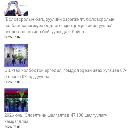
“Боловсролын багц хуулийн хэрэгжилт, боловсролын
салбарт хэрэгжүүлэх бодлого, хүрэх үр дүнг танилцуулах”
зөвлөгөөн зохион байгуулагдаж байна
2026-07-02
ЭШ-тай холбоотой өргөдөл, гомдол хүлээн авах хугацаа 07-
р сарын 03-нд дуусна
2026-07-01
2026 оны Элсэлтийн шалгалтад 47.100 шалгуулагч
хамрагдлаа
2026-07-01