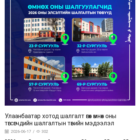
Улаанбаатар хотод шалгалт өгөх өмнөх оны
төгсөгчдийн шалгалтын төвийн мэдээлэл
2026-06-17
/
302