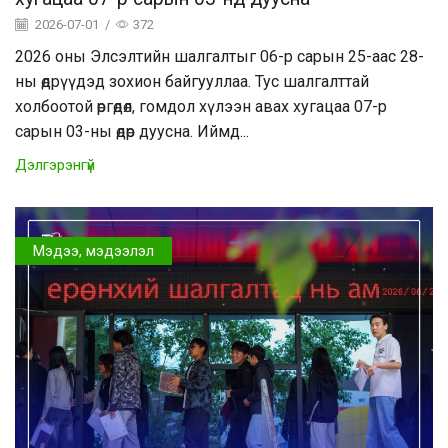
2026-07-01
/
372
2026 оны Элсэлтийн шалгалтыг 06-р сарын 25-аас 28-
ны өдрүүдэд зохион байгууллаа. Тус шалгалттай
холбоотой өргөдөл, гомдол хүлээн авах хугацаа 07-р
сарын 03-ны өдөр дуусна. Иймд...
Дэлгэрэнгүй
Мэдээ, мэдээлэл