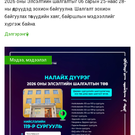
2026 оны Элсэлтийн шалгалтыг 06 сарын 25-наас 28-
ны өдрүүдэд зохион байгуулна. Шалгалт зохион
байгуулах төвүүдийн хаяг, байршлын мэдээллийг
хүргэж байна.
Дэлгэрэнгүй
Мэдээ, мэдээлэл