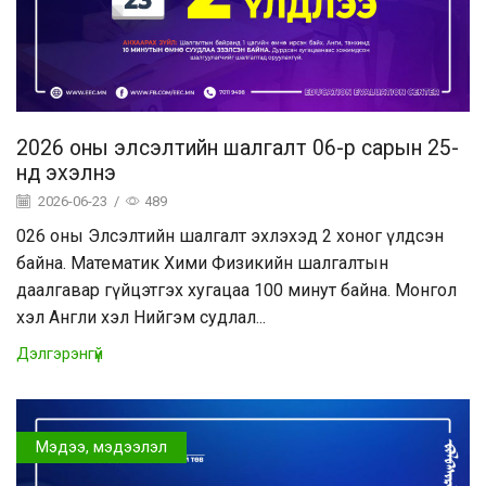
2026 оны элсэлтийн шалгалт 06-р сарын 25-
нд эхэлнэ
2026-06-23
/
489
026 оны Элсэлтийн шалгалт эхлэхэд 2 хоног үлдсэн
байна. Математик Хими Физикийн шалгалтын
даалгавар гүйцэтгэх хугацаа 100 минут байна. Монгол
хэл Англи хэл Нийгэм судлал...
Дэлгэрэнгүй
Мэдээ, мэдээлэл