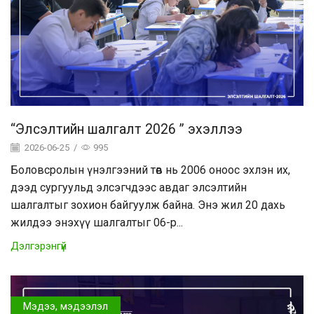
“Элсэлтийн шалгалт 2026 ” эхэллээ
2026-06-25
/
995
Боловсролын үнэлгээний төв нь 2006 оноос эхлэн их,
дээд сургуульд элсэгчдээс авдаг элсэлтийн
шалгалтыг зохион байгуулж байна. Энэ жил 20 дахь
жилдээ энэхүү шалгалтыг 06-р...
Дэлгэрэнгүй
Мэдээ, мэдээлэл