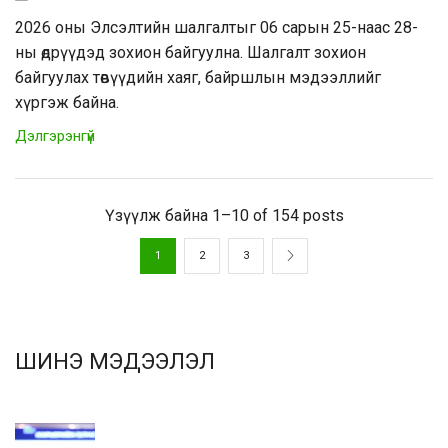
2026 оны Элсэлтийн шалгалтыг 06 сарын 25-наас 28-
ны өдрүүдэд зохион байгуулна. Шалгалт зохион
байгуулах төвүүдийн хаяг, байршлын мэдээллийг
хүргэж байна.
Дэлгэрэнгүй
Үзүүлж байна 1–10 of 154 posts
1
2
3
ШИНЭ МЭДЭЭЛЭЛ