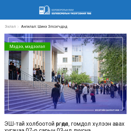
Эхлэл
Ангилал: Шинэ Элсэгчдэд
Мэдээ, мэдээлэл
ЭШ-тай холбоотой өргөдөл, гомдол хүлээн авах
хугацаа 07-р сарын 03-нд дуусна