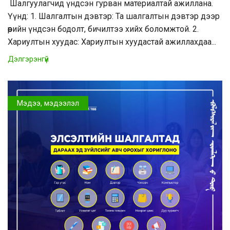
Шалгуулагчид үндсэн гурван материалтай ажиллана.
Үүнд: 1. Шалгалтын дэвтэр: Та шалгалтын дэвтэр дээр
өөрийн үндсэн бодолт, бичилтээ хийх боломжтой. 2.
Хариултын хуудас: Хариултын хуудастай ажиллахдаа...
Дэлгэрэнгүй
Мэдээ, мэдээлэл