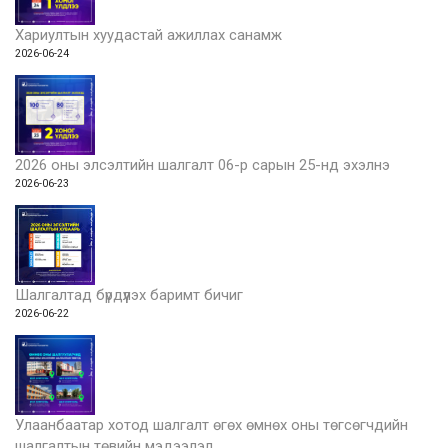
Хариултын хуудастай ажиллах санамж
2026-06-24
2026 оны элсэлтийн шалгалт 06-р сарын 25-нд эхэлнэ
2026-06-23
Шалгалтад бүрдүүлэх баримт бичиг
2026-06-22
Улаанбаатар хотод шалгалт өгөх өмнөх оны төгсөгчдийн
шалгалтын төвийн мэдээлэл