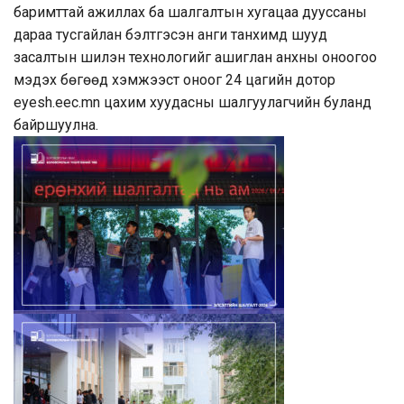
баримттай ажиллах ба шалгалтын хугацаа дууссаны
дараа тусгайлан бэлтгэсэн анги танхимд шууд
засалтын шилэн технологийг ашиглан анхны оноогоо
мэдэх бөгөөд хэмжээст оноог 24 цагийн дотор
eyesh.eec.mn
цахим хуудасны шалгуулагчийн буланд
байршуулна.