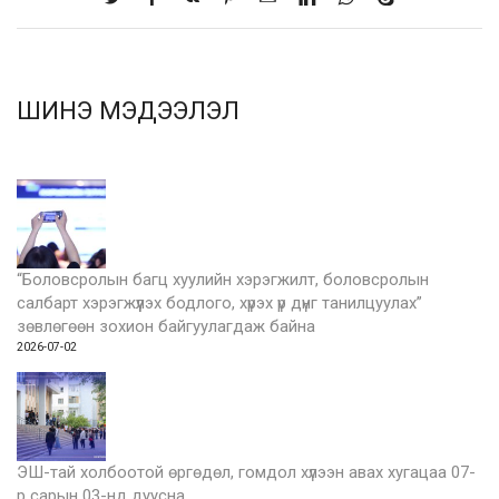
ШИНЭ МЭДЭЭЛЭЛ
“Боловсролын багц хуулийн хэрэгжилт, боловсролын
салбарт хэрэгжүүлэх бодлого, хүрэх үр дүнг танилцуулах”
зөвлөгөөн зохион байгуулагдаж байна
2026-07-02
ЭШ-тай холбоотой өргөдөл, гомдол хүлээн авах хугацаа 07-
р сарын 03-нд дуусна