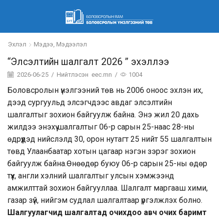
Эхлэл
Мэдээ, Мэдээлэл
“Элсэлтийн шалгалт 2026 ” эхэллээ
2026-06-25
/
Нийтлэсэн
eec.mn
/
1004
Боловсролын үнэлгээний төв нь 2006 оноос эхлэн их,
дээд сургуульд элсэгчдээс авдаг элсэлтийн
шалгалтыг зохион байгуулж байна. Энэ жил 20 дахь
жилдээ энэхүү шалгалтыг 06-р сарын 25-наас 28-ны
өдрүүдэд нийслэлд 30, орон нутагт 25 нийт 55 шалгалтын
төвд Улаанбаатар хотын цагаар нэгэн зэрэг зохион
байгуулж байна.Өнөөдөр буюу 06-р сарын 25-ны өдөр
түүх, англи хэлний шалгалтыг улсын хэмжээнд
амжилттай зохион байгууллаа. Шалгалт маргааш хими,
газар зүй, нийгэм судлал шалгалтаар үргэлжлэх болно.
Шалгуулагчид шалгалтад очихдоо авч очих баримт