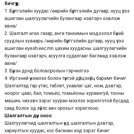
бичгүүд:
1. Бүртгэлийн хуудас /өөрийн бүртгэлийн дугаар, нууц үгээ
ашиглан шалгуулагчийн булангаар нэвтэрч хэвлэж
авна/
2. Шалгалт өгөх газар, анги танхимын мэдээлэл бүхий
суудлын хуваарь /өөрийн бүртгэлийн дугаар, нууц үгээ
ашиглан
eyesh.eec.mn
цахим хуудасны шалгуулагчийн
булангаар нэвтэрч, асуулга судалгааг бөглөөд хэвлэж
авна/
3. Бүрэн дунд боловсролын гэрчилгээ
4. Иргэний үнэмлэх болон түүнтэй дүйцэхүйц баримт бичиг
Шалгалтад гар утас, таблет, ухаалаг цаг, ном, дэвтэр,
ноорог цаас, бал, томьёо, томьёоны хураангуй, тооны
машин, чихэвч зэрэг хууран мэхлэх зорилготой бусдад
саад болох эд зүйлс авч орохыг хориглоно.
Шалгалтын дүн оноо
:
Шалгуулагчид шалгалтын үед шалгалтын дэвтэр,
хариултын хуудас, хос баганан код зэрэг бичиг