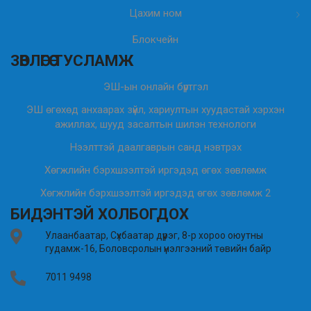
Цахим ном
Блокчейн
ЗӨВЛӨГӨӨ ТУСЛАМЖ
ЭШ-ын онлайн бүртгэл
ЭШ өгөхөд анхаарах зүйл, хариултын хуудастай хэрхэн
ажиллах, шууд засалтын шилэн технологи
Нээлттэй даалгаврын санд нэвтрэх
Хөгжлийн бэрхшээлтэй иргэдэд өгөх зөвлөмж
Хөгжлийн бэрхшээлтэй иргэдэд өгөх зөвлөмж 2
БИДЭНТЭЙ ХОЛБОГДОХ
Улаанбаатар, Сүхбаатар дүүрэг, 8-р хороо оюутны
гудамж-16, Боловсролын үнэлгээний төвийн байр
7011 9498