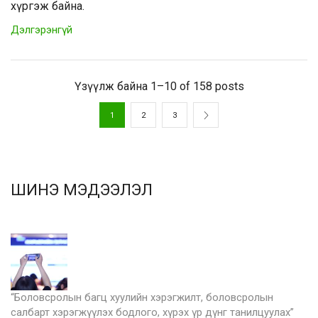
хүргэж байна.
Дэлгэрэнгүй
Үзүүлж байна 1–10 of 158 posts
1
2
3
ШИНЭ МЭДЭЭЛЭЛ
“Боловсролын багц хуулийн хэрэгжилт, боловсролын
салбарт хэрэгжүүлэх бодлого, хүрэх үр дүнг танилцуулах”