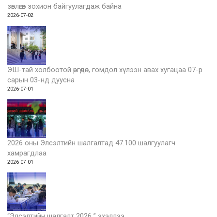
зөвлөгөөн зохион байгуулагдаж байна
2026-07-02
ЭШ-тай холбоотой өргөдөл, гомдол хүлээн авах хугацаа 07-р
сарын 03-нд дуусна
2026-07-01
2026 оны Элсэлтийн шалгалтад 47.100 шалгуулагч
хамрагдлаа
2026-07-01
“Элсэлтийн шалгалт 2026 ” эхэллээ