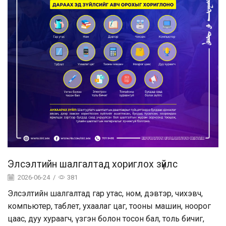
Элсэлтийн шалгалтад хориглох зүйлс
2026-06-24
/
381
Элсэлтийн шалгалтад гар утас, ном, дэвтэр, чихэвч,
компьютер, таблет, ухаалаг цаг, тооны машин, ноорог
цаас, дуу хураагч, үзгэн болон тосон бал, толь бичиг,