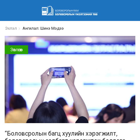
Эхлэл
Ангилал: Шинэ Мэдээ
Зөвлөгөөн
“Боловсролын багц хуулийн хэрэгжилт,