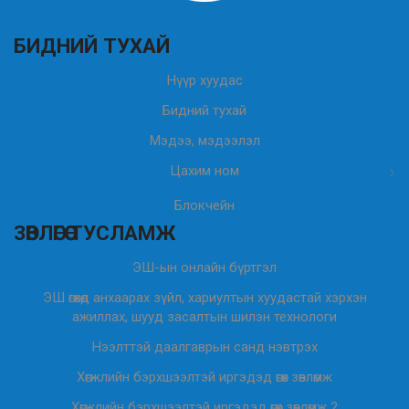
БИДНИЙ ТУХАЙ
Нүүр хуудас
Бидний тухай
Мэдээ, мэдээлэл
Цахим ном
Блокчейн
ЗӨВЛӨГӨӨ ТУСЛАМЖ
ЭШ-ын онлайн бүртгэл
ЭШ өгөхөд анхаарах зүйл, хариултын хуудастай хэрхэн
ажиллах, шууд засалтын шилэн технологи
Нээлттэй даалгаврын санд нэвтрэх
Хөгжлийн бэрхшээлтэй иргэдэд өгөх зөвлөмж
Хөгжлийн бэрхшээлтэй иргэдэд өгөх зөвлөмж 2