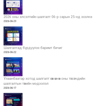
2026 оны элсэлтийн шалгалт 06-р сарын 25-нд эхэлнэ
2026-06-23
Шалгалтад бүрдүүлэх баримт бичиг
2026-06-22
Улаанбаатар хотод шалгалт өгөх өмнөх оны төгсөгчдийн
шалгалтын төвийн мэдээлэл
2026-06-17