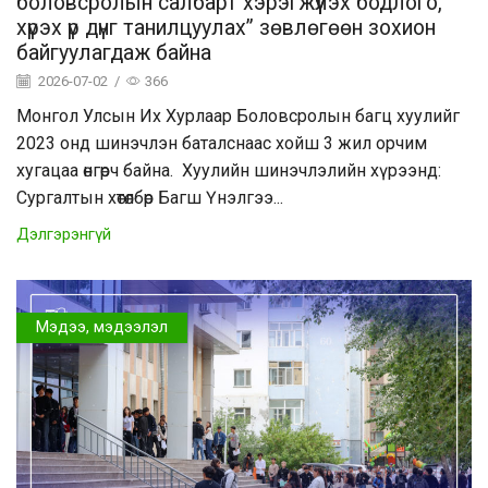
боловсролын салбарт хэрэгжүүлэх бодлого,
хүрэх үр дүнг танилцуулах” зөвлөгөөн зохион
байгуулагдаж байна
2026-07-02
/
366
Монгол Улсын Их Хурлаар Боловсролын багц хуулийг
2023 онд шинэчлэн баталснаас хойш 3 жил орчим
хугацаа өнгөрч байна. Хуулийн шинэчлэлийн хүрээнд:
Сургалтын хөтөлбөр Багш Үнэлгээ...
Дэлгэрэнгүй
Мэдээ, мэдээлэл