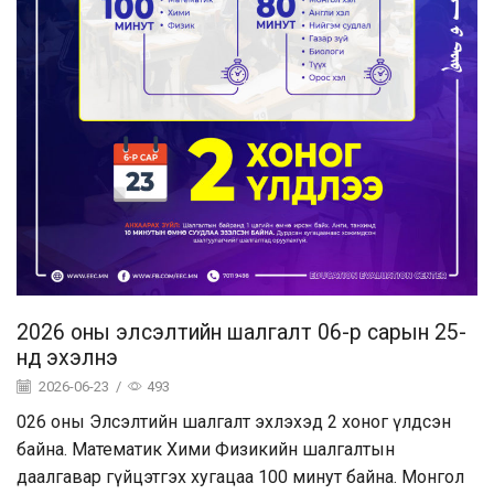
2026 оны элсэлтийн шалгалт 06-р сарын 25-
нд эхэлнэ
2026-06-23
/
493
026 оны Элсэлтийн шалгалт эхлэхэд 2 хоног үлдсэн
байна. Математик Хими Физикийн шалгалтын
даалгавар гүйцэтгэх хугацаа 100 минут байна. Монгол