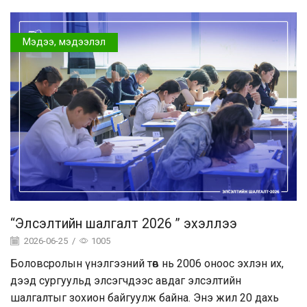
Мэдээ, мэдээлэл
“Элсэлтийн шалгалт 2026 ” эхэллээ
2026-06-25
/
1005
Боловсролын үнэлгээний төв нь 2006 оноос эхлэн их,
дээд сургуульд элсэгчдээс авдаг элсэлтийн
шалгалтыг зохион байгуулж байна. Энэ жил 20 дахь