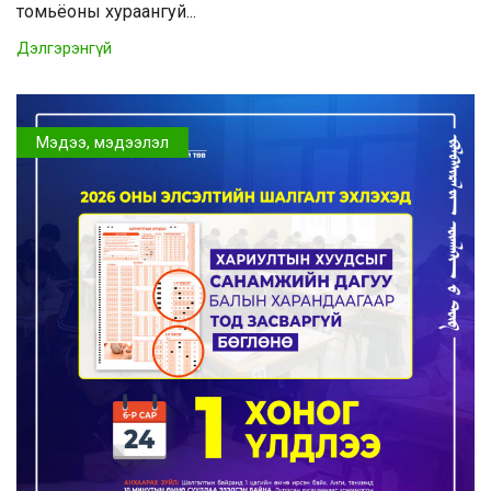
томьёоны хураангуй...
Дэлгэрэнгүй
Мэдээ, мэдээлэл