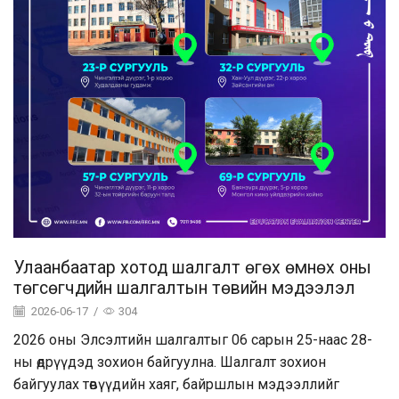
Улаанбаатар хотод шалгалт өгөх өмнөх оны
төгсөгчдийн шалгалтын төвийн мэдээлэл
2026-06-17
/
304
2026 оны Элсэлтийн шалгалтыг 06 сарын 25-наас 28-
ны өдрүүдэд зохион байгуулна. Шалгалт зохион
байгуулах төвүүдийн хаяг, байршлын мэдээллийг