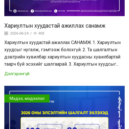
Хариултын хуудастай ажиллах санамж
2026-06-24
/
403
Хариултын хуудастай ажиллах САНАМЖ 1. Хариултын
хуудсыг нугалж, гэмтээж болохгүй. 2. Та шалгалтын
дэвтрийн хувилбар хариултын хуудасны хувилбартай
таарч буй эсэхийг шалгаарай. 3. Хариултын хуудсыг...
Дэлгэрэнгүй
Мэдээ, мэдээлэл