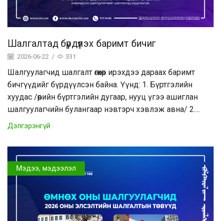
Шалгалтад бүрдүүлэх баримт бичиг
2026-06-22
/
331
Шалгуулагчид шалгалт өгөхөөр ирэхдээ дараах баримт
бичгүүдийг бүрдүүлсэн байна. Үүнд: 1. Бүртгэлийн
хуудас /өөрийн бүртгэлийн дугаар, нууц үгээ ашиглан
шалгуулагчийн булангаар нэвтэрч хэвлэж авна/ 2....
Дэлгэрэнгүй
Мэдээ, мэдээлэл