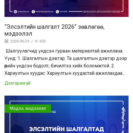
“Элсэлтийн шалгалт 2026” зөвлөгөө,
мэдээлэл
2026-06-25
/
653
Шалгуулагчид үндсэн гурван материалтай ажиллана.
Үүнд: 1. Шалгалтын дэвтэр: Та шалгалтын дэвтэр дээр
өөрийн үндсэн бодолт, бичилтээ хийх боломжтой. 2.
Хариултын хуудас: Хариултын хуудастай ажиллахдаа...
Дэлгэрэнгүй
Мэдээ, мэдээлэл