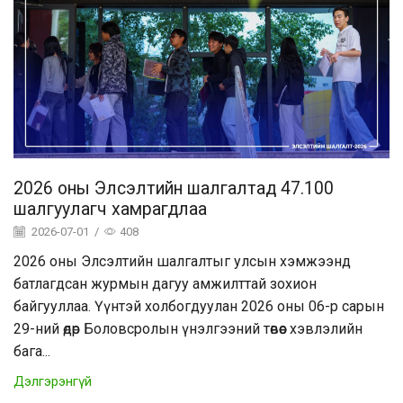
2026 оны Элсэлтийн шалгалтад 47.100
шалгуулагч хамрагдлаа
2026-07-01
/
408
2026 оны Элсэлтийн шалгалтыг улсын хэмжээнд
батлагдсан журмын дагуу амжилттай зохион
байгууллаа. Үүнтэй холбогдуулан 2026 оны 06-р сарын
29-ний өдөр Боловсролын үнэлгээний төвөөс хэвлэлийн
бага...
Дэлгэрэнгүй