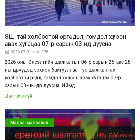
ЭШ-тай холбоотой өргөдөл, гомдол хүлээн
авах хугацаа 07-р сарын 03-нд дуусна
2026-07-01
/
376
2026 оны Элсэлтийн шалгалтыг 06-р сарын 25-аас 28-
ны өдрүүдэд зохион байгууллаа. Тус шалгалттай
холбоотой өргөдөл, гомдол хүлээн авах хугацаа 07-р
сарын 03-ны өдөр дуусна. Иймд...
Дэлгэрэнгүй
Мэдээ, мэдээлэл