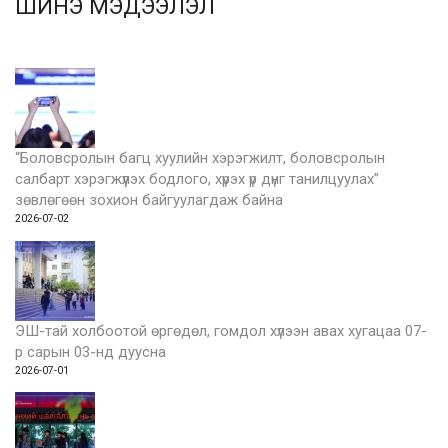
ШИНЭ МЭДЭЭЛЭЛ
“Боловсролын багц хуулийн хэрэгжилт, боловсролын
салбарт хэрэгжүүлэх бодлого, хүрэх үр дүнг танилцуулах”
зөвлөгөөн зохион байгуулагдаж байна
2026-07-02
ЭШ-тай холбоотой өргөдөл, гомдол хүлээн авах хугацаа 07-
р сарын 03-нд дуусна
2026-07-01