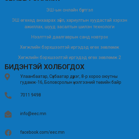
ЭШ-ын онлайн бүртгэл
ЭШ өгөхөд анхаарах зүйл, хариултын хуудастай хэрхэн
ажиллах, шууд засалтын шилэн технологи
Нээлттэй даалгаврын санд нэвтрэх
Хөгжлийн бэрхшээлтэй иргэдэд өгөх зөвлөмж
Хөгжлийн бэрхшээлтэй иргэдэд өгөх зөвлөмж 2
БИДЭНТЭЙ ХОЛБОГДОХ
Улаанбаатар, Сүхбаатар дүүрэг, 8-р хороо оюутны
гудамж-16, Боловсролын үнэлгээний төвийн байр
7011 9498
info@eec.mn
facebook.com/eec.mn