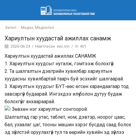
Эхлэл
Мэдээ, Мэдээлэл
Хариултын хуудастай ажиллах санамж
2026-06-24
/
Нийтлэсэн
eec.mn
/
401
Хариултын хуудастай ажиллах САНАМЖ
1. Хариултын хуудсыг нугалж, гэмтээж болохгүй.
2. Та шалгалтын дэвтрийн хувилбар хариултын
хуудасны хувилбартай таарч буй эсэхийг шалгаарай.
3. Хариултын хуудсыг БҮТ-өөс өгсөн харандаагаар тод
завсаргүй будаарай. Ингэхдээ илүү болон дутуу будаж
болохгүйг анхаараарай.
Зөвхөн нэг хариултыг сонгоорой.
Шалгалтад гар утас, таблет, ном, дэвтэр, ноорог цаас,
бал, ухаалаг цаг, тооны машин зэрэг бусдад саад болох
эд зүйлстэй оруулахгүй тул та өөрийн хувийн эд зүйлээ