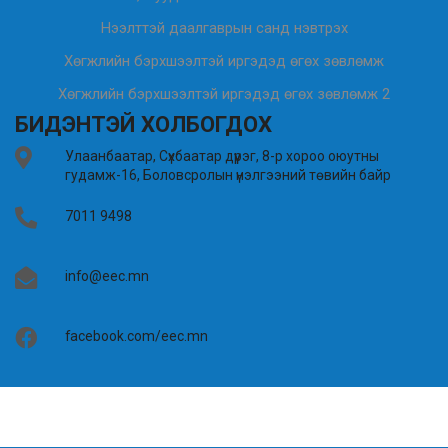
Нээлттэй даалгаврын санд нэвтрэх
Хөгжлийн бэрхшээлтэй иргэдэд өгөх зөвлөмж
Хөгжлийн бэрхшээлтэй иргэдэд өгөх зөвлөмж 2
БИДЭНТЭЙ ХОЛБОГДОХ
Улаанбаатар, Сүхбаатар дүүрэг, 8-р хороо оюутны
гудамж-16, Боловсролын үнэлгээний төвийн байр
7011 9498
info@eec.mn
facebook.com/eec.mn