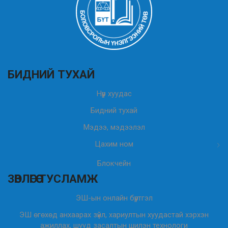
БИДНИЙ ТУХАЙ
Нүүр хуудас
Бидний тухай
Мэдээ, мэдээлэл
Цахим ном
Блокчейн
ЗӨВЛӨГӨӨ ТУСЛАМЖ
ЭШ-ын онлайн бүртгэл
ЭШ өгөхөд анхаарах зүйл, хариултын хуудастай хэрхэн
ажиллах, шууд засалтын шилэн технологи