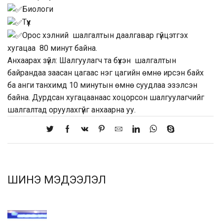
Биологи
Түүх
Орос хэлний шалгалтын даалгавар гүйцэтгэх
хугацаа 80 минут байна.
Анхаарах зүйл: Шалгуулагч та бүхэн шалгалтын
байрандаа заасан цагаас нэг цагийн өмнө ирсэн байх
ба анги танхимд 10 минутын өмнө суудлаа эзэлсэн
байна. Дурдсан хугацаанаас хоцорсон шалгуулагчийг
шалгалтад оруулахгүйг анхаарна уу.
ШИНЭ МЭДЭЭЛЭЛ