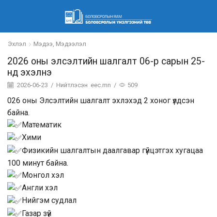
Эхлэл
Мэдээ, Мэдээлэл
2026 оны элсэлтийн шалгалт 06-р сарын 25-
нд эхэлнэ
2026-06-23
/
Нийтлэсэн
eec.mn
/
509
026 оны Элсэлтийн шалгалт эхлэхэд 2 хоног үлдсэн
байна.
Математик
Хими
Физикийн шалгалтын даалгавар гүйцэтгэх хугацаа
100 минут байна.
Монгол хэл
Англи хэл
Нийгэм судлал
Газар зүй