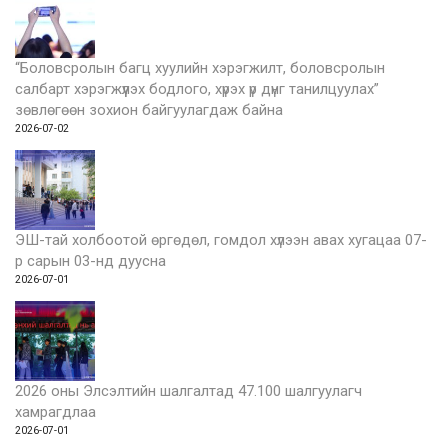
“Боловсролын багц хуулийн хэрэгжилт, боловсролын
салбарт хэрэгжүүлэх бодлого, хүрэх үр дүнг танилцуулах”
зөвлөгөөн зохион байгуулагдаж байна
2026-07-02
ЭШ-тай холбоотой өргөдөл, гомдол хүлээн авах хугацаа 07-
р сарын 03-нд дуусна
2026-07-01
2026 оны Элсэлтийн шалгалтад 47.100 шалгуулагч
хамрагдлаа
2026-07-01