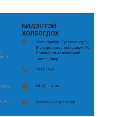
БИДЭНТЭЙ
ХОЛБОГДОХ
Улаанбаатар, Сүхбаатар дүүрэг,
8-р хороо оюутны гудамж-16,
н
Боловсролын үнэлгээний
илэн
төвийн байр
7011 9498
info@eec.mn
гэдэд
гэдэд
facebook.com/eec.mn