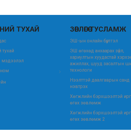
НИЙ ТУХАЙ
ЗӨВЛӨГӨӨ ТУСЛАМЖ
удас
ЭШ-ын онлайн бүртгэл
 тухай
ЭШ өгөхөд анхаарах зүйл,
хариултын хуудастай хэрхэ
, мэдээлэл
ажиллах, шууд засалтын ш
технологи
 ном
Нээлттэй даалгаврын санд
ейн
нэвтрэх
Хөгжлийн бэрхшээлтэй ир
өгөх зөвлөмж
Хөгжлийн бэрхшээлтэй ир
өгөх зөвлөмж 2