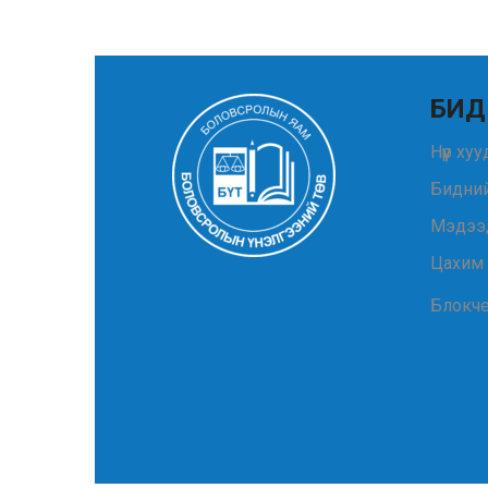
БИД
Нүүр ху
Бидний
Мэдээ
Цахим
Блокч