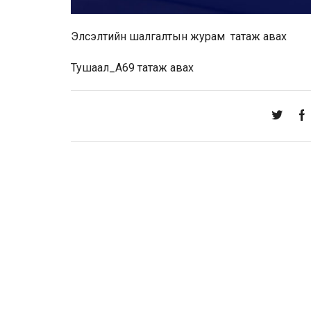
Элсэлтийн шалгалтын журам
татаж авах
Тушаал_A69
татаж авах