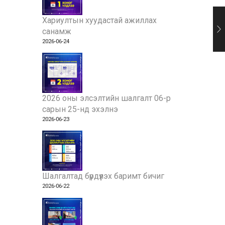
Хариултын хуудастай ажиллах
санамж
2026-06-24
2026 оны элсэлтийн шалгалт 06-р
сарын 25-нд эхэлнэ
2026-06-23
Шалгалтад бүрдүүлэх баримт бичиг
2026-06-22