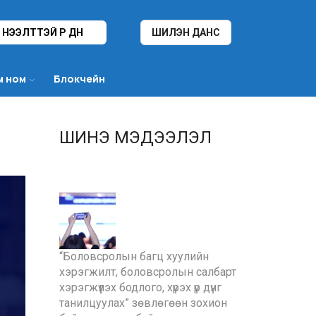
НЭЭЛТТЭЙ ҮР ДҮН
ШИЛЭН ДАНС
м ном
Блокчейн
ШИНЭ МЭДЭЭЛЭЛ
“Боловсролын багц хуулийн
хэрэгжилт, боловсролын салбарт
хэрэгжүүлэх бодлого, хүрэх үр дүнг
танилцуулах” зөвлөгөөн зохион