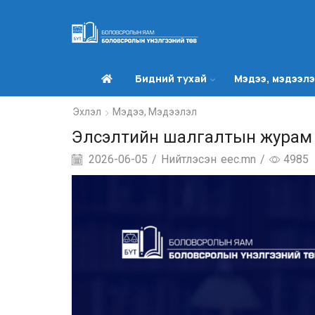
Бидний тухай
Мэдээ, мэдээл
Эхлэл
Мэдээ, Мэдээлэл
Элсэлтийн шалгалтын журам
2026-06-05
/
Нийтлэсэн
eec.mn
/
4985