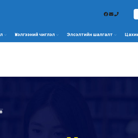
эл
Үнэлгээний чиглэл
Элсэлтийн шалгалт
Цахи