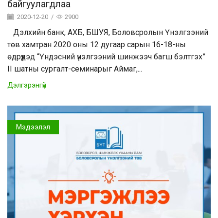
байгуулагдлаа
2020-12-20
/
2900
Дэлхийн банк, АХБ, БШУЯ, Боловсролын Үнэлгээний
төв хамтран 2020 оны 12 дугаар сарын 16-18-ны
өдрүүдэд “Үндэсний үнэлгээний шинжээч багш бэлтгэх”
II шатны сургалт-семинарыг Аймаг,...
Дэлгэрэнгүй
Мэдээлэл