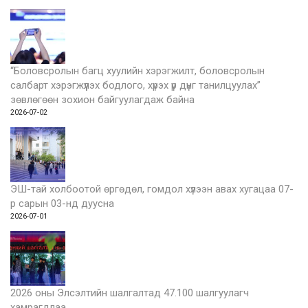
“Боловсролын багц хуулийн хэрэгжилт, боловсролын
салбарт хэрэгжүүлэх бодлого, хүрэх үр дүнг танилцуулах”
зөвлөгөөн зохион байгуулагдаж байна
2026-07-02
ЭШ-тай холбоотой өргөдөл, гомдол хүлээн авах хугацаа 07-
р сарын 03-нд дуусна
2026-07-01
2026 оны Элсэлтийн шалгалтад 47.100 шалгуулагч
хамрагдлаа