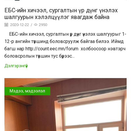
ЕБС-ийн хичээл, сургалтын үр дүнг үнэлэх
шалгуурын хэлэлцүүлэг явагдаж байна
2020-12-22
/
2950
ЕБС-ийн хичээл, сургалтын үр дүнг үнэлэх шалгуурыг 1-
12-р ангийн түвшинд боловсруулж байгаа билээ. Иймд
багш нар http://count.eec.mn/forum холбоосоор нэвтэрч
боловсролын түвшин тус бүрээс...
Дэлгэрэнгүй
Мэдээ, мэдээлэл