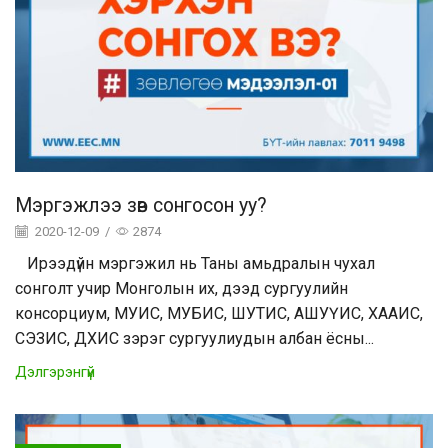
Мэргэжлээ зөв сонгосон уу?
2020-12-09
/
2874
Ирээдүйн мэргэжил нь Таны амьдралын чухал
сонголт учир Монголын их, дээд сургуулийн
консорциум, МУИС, МУБИС, ШУТИС, АШУҮИС, ХААИС,
СЭЗИС, ДХИС зэрэг сургуулиудын албан ёсны...
Дэлгэрэнгүй