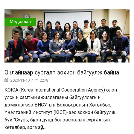
Мэдээлэл
Онлайнаар сургалт зохион байгуулж байна
2020-11-10
/
2278
KOICA (Korea International Cooperation Agency) олон
улсын хамтын ажиллагааны байгууллагын
дэмжлэгээр БНСУ-ын Боловсролын Хөтөлбөр,
Үнэлгээний Институт (KICE)-ээс зохион байгуулж
буй “Суурь, бүрэн дунд боловсролын сургалтын
хөтөлбөр, арга зүй,...