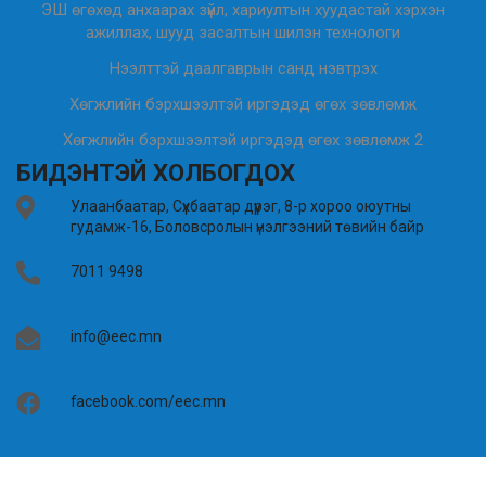
ЭШ өгөхөд анхаарах зүйл, хариултын хуудастай хэрхэн
ажиллах, шууд засалтын шилэн технологи
Нээлттэй даалгаврын санд нэвтрэх
Хөгжлийн бэрхшээлтэй иргэдэд өгөх зөвлөмж
Хөгжлийн бэрхшээлтэй иргэдэд өгөх зөвлөмж 2
БИДЭНТЭЙ ХОЛБОГДОХ
Улаанбаатар, Сүхбаатар дүүрэг, 8-р хороо оюутны
гудамж-16, Боловсролын үнэлгээний төвийн байр
7011 9498
info@eec.mn
facebook.com/eec.mn