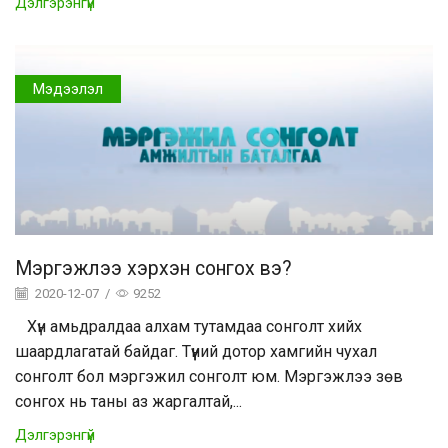
Дэлгэрэнгүй
Мэдээлэл
Мэргэжлээ хэрхэн сонгох вэ?
2020-12-07
/
9252
Хүн амьдралдаа алхам тутамдаа сонголт хийх
шаардлагатай байдаг. Түүний дотор хамгийн чухал
сонголт бол мэргэжил сонголт юм. Мэргэжлээ зөв
сонгох нь таны аз жаргалтай,...
Дэлгэрэнгүй