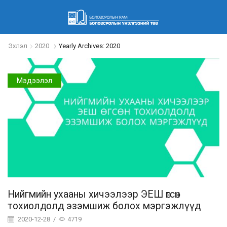
Эхлэл
2020
Yearly Archives: 2020
Мэдээлэл
Нийгмийн ухааны хичээлээр ЭЕШ өгсөн
тохиолдолд эзэмшиж болох мэргэжлүүд
2020-12-28
/
4719