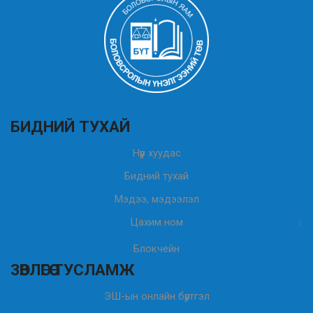
БИДНИЙ ТУХАЙ
Нүүр хуудас
Бидний тухай
Мэдээ, мэдээлэл
Цахим ном
Блокчейн
ЗӨВЛӨГӨӨ ТУСЛАМЖ
ЭШ-ын онлайн бүртгэл