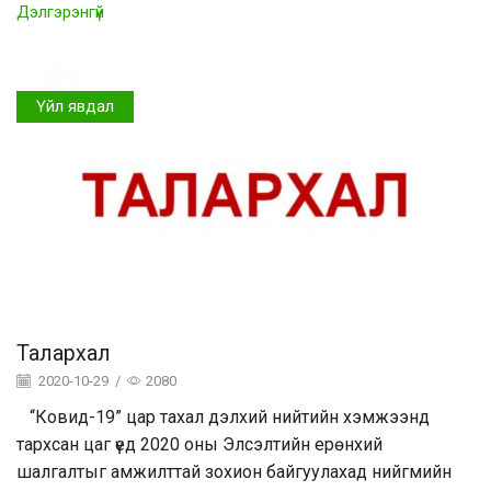
Дэлгэрэнгүй
Үйл явдал
Талархал
2020-10-29
/
2080
“Ковид-19” цар тахал дэлхий нийтийн хэмжээнд
тархсан цаг үед 2020 оны Элсэлтийн ерөнхий
шалгалтыг амжилттай зохион байгуулахад нийгмийн