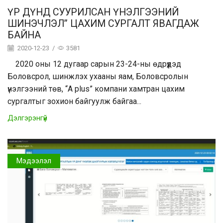
ҮР ДҮНД СУУРИЛСАН ҮНЭЛГЭЭНИЙ
ШИНЭЧЛЭЛ” ЦАХИМ СУРГАЛТ ЯВАГДАЖ
БАЙНА
2020-12-23
/
3581
2020 оны 12 дугаар сарын 23-24-ны өдрүүдэд
Боловсрол, шинжлэх ухааны яам, Боловсролын
үнэлгээний төв, “А plus” компани хамтран цахим
сургалтыг зохион байгуулж байгаа...
Дэлгэрэнгүй
Мэдээлэл