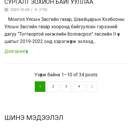
СУРГАЛТ ЗОХИОН БАЙГУУЛЛАА
2020-10-28
/
2792
Монгол Улсын Засгийн газар, Швейцарын Холбооны
Улсын Засгийн газар хооронд байгуулсан гэрээний
дагуу “Тогтвортой хөгжлийн боловсрол” төслийн II үе
шатыг 2019-2022 онд хэрэгжүүлж эхлээд...
Дэлгэрэнгүй
Үзүүлж байна 1–10 of 34 posts
1
2
3
4
ШИНЭ МЭДЭЭЛЭЛ