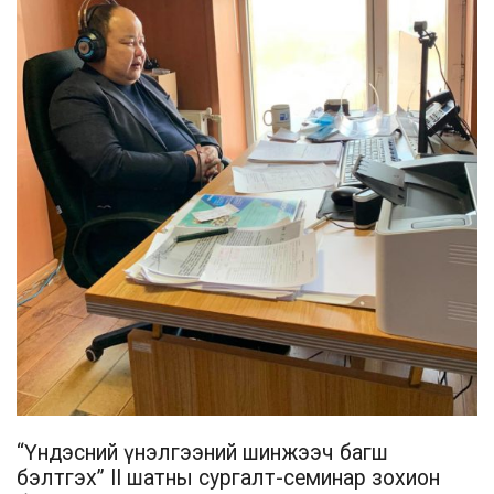
“Үндэсний үнэлгээний шинжээч багш
бэлтгэх” II шатны сургалт-семинар зохион