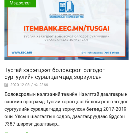
Мэдээлэл
Тусгай хэрэгцээт боловсрол олгодог
сургуулийн суралцагчдад зориулсан
2020-12-08
/
2366
Боловсролын үнэлгээний төвийн Нээлттэй даалгаврын
сангийн програмд Тусгай хэрэгцээт боловсрол олгодог
сургуулийн суралцагчдад зориулсан бөгөөд 2017-2019
оны Улсын шалгалтын сэдэв, даалгавруудаас бүрдсэн
7387 ширхэг даалгавар...