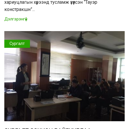
хариуцлагын хүрээнд тусламж үзүүлсэн “Тауэр
констракшн”...
Дэлгэрэнгүй
Сургалт