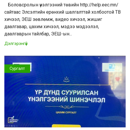
Боловсролын үнэлгээний төвийн http://help.eec.mn/
сайтаас Элсэлтийн ерөнхий шалгалттай холбоотой ТВ
хичээл, ЭЕШ зөвлөмж, видео хичээл, жишиг
даалгавар, цахим хичээл, мэдээ мэдээлэл,
даалгаврын тайлбар, ЭЕШ-ын...
Дэлгэрэнгүй
Сургалт