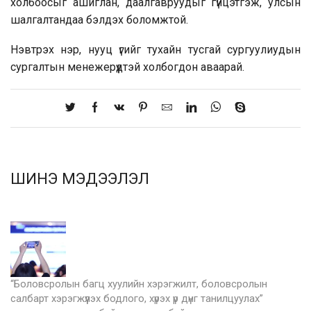
холбоосыг ашиглан, даалгавруудыг гүйцэтгэж, улсын
шалгалтандаа бэлдэх боломжтой.
Нэвтрэх нэр, нууц үгийг тухайн тусгай сургуулиудын
сургалтын менежерүүдтэй холбогдон аваарай.
ШИНЭ МЭДЭЭЛЭЛ
“Боловсролын багц хуулийн хэрэгжилт, боловсролын
салбарт хэрэгжүүлэх бодлого, хүрэх үр дүнг танилцуулах”