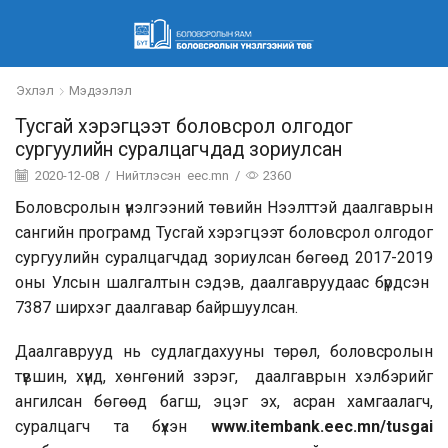
Эхлэл
Мэдээлэл
Тусгай хэрэгцээт боловсрол олгодог
сургуулийн суралцагчдад зориулсан
2020-12-08
/
Нийтлэсэн
eec.mn
/
2360
Боловсролын үнэлгээний төвийн Нээлттэй даалгаврын
сангийн програмд Тусгай хэрэгцээт боловсрол олгодог
сургуулийн суралцагчдад зориулсан бөгөөд 2017-2019
оны Улсын шалгалтын сэдэв, даалгавруудаас бүрдсэн
7387 ширхэг даалгавар байршуулсан.
Даалгаврууд нь судлагдахууны төрөл, боловсролын
түвшин, хүнд, хөнгөний зэрэг, даалгаврын хэлбэрийг
ангилсан бөгөөд багш, эцэг эх, асран хамгаалагч,
суралцагч та бүхэн
www.itembank.eec.mn/tusgai