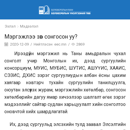
Эхлэл
Мэдээлэл
Мэргэжлээ зөв сонгосон уу?
2020-12-09
/
Нийтлэсэн
eec.mn
/
2869
Ирээдүйн мэргэжил нь Таны амьдралын чухал
сонголт учир Монголын их, дээд сургуулийн
консорциум, МУИС, МУБИС, ШУТИС, АШУҮИС, ХААИС,
СЭЗИС, ДХИС зэрэг сургуулиудын албан ёсны цахим
хаягаар нэвтэрч тухайн сургуулийн танилцуулга,
оюутан элсүүлэх журам, мэргэжлийн хөтөлбөр, сонгосон
хөтөлбөрийн дагуу ямар хичээлээр шалгалт өгөх зэрэг
мэдээллийг сайтар судлан харьцуулалт хийн сонголтоо
оновчтой хийх шаардлагатай.
Их, дээд сургуульд элсэхийн тулд заавал Элсэлтийн