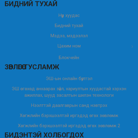
БИДНИЙ ТУХАЙ
Нүүр хуудас
Бидний тухай
Мэдээ, мэдээлэл
Цахим ном
Блокчейн
ЗӨВЛӨГӨӨ ТУСЛАМЖ
ЭШ-ын онлайн бүртгэл
ЭШ өгөхөд анхаарах зүйл, хариултын хуудастай хэрхэн
ажиллах, шууд засалтын шилэн технологи
Нээлттэй даалгаврын санд нэвтрэх
Хөгжлийн бэрхшээлтэй иргэдэд өгөх зөвлөмж
Хөгжлийн бэрхшээлтэй иргэдэд өгөх зөвлөмж 2
БИДЭНТЭЙ ХОЛБОГДОХ