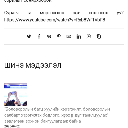
сорилыг сонирхоорой.
Сурагч та мэргэжлээ зөв сонгосон уу?
https://www.youtube.com/watch?v=Rxb8WFfVbF8
ШИНЭ МЭДЭЭЛЭЛ
“Боловсролын багц хуулийн хэрэгжилт, боловсролын
салбарт хэрэгжүүлэх бодлого, хүрэх үр дүнг танилцуулах”
зөвлөгөөн зохион байгуулагдаж байна
2026-07-02