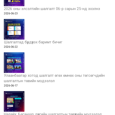
2026 оны элсэлтийн шалгалт 06-р сарын 25-нд эхэлнэ
2026-06-23
Шалгалтад бүрдүүлэх баримт бичиг
2026-06-22
Улаанбаатар хотод шалгалт өгөх өмнөх оны төгсөгчдийн
шалгалтын төвийн мэдээлэл
2026-06-17
Налайх, Багануур дүүргийн шалгалтын төвүүдийн мэдээлэл