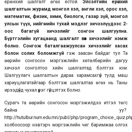
ерөнхий шалгалт өгөх ёстой.
Э
лсэлтийн ерөнхий
шалгалтын журамд монгол хэл, англи хэл, орос хэл,
математик, физик, хими, биологи, газар зүй, монгол
улсын түүх, нийгмийн тухай мэдлэг хичээлүүдээс 2-
оос багагүй хичээлийг сонгон шалгуулна
.
Бүртгэлийн хугацаанд шалгалт өгөх хичээлийг нэмж
болно. Сонгож баталгаажуулсан хичээлийг хасах
болон солих боломжгүй
гэж заасан байдаг тул Та
өөрийн сонгосон мэргэжлийн хөтөлбөрийн дагуу
хичээл сонголтоо хийн шалгалтад бэлтгэх юм.
Шалгуулагч шалгалтын дараа харамсахгүй тулд маш
хариуцлагатайгаар бэлтгэж шалгалтаа өгөх нь Таны
ирээдүйд чухал үүрэг гүйцэтгэх болно.
Сурагч та өөрийн сонгосон мэргэжилдээ итгэл төгс
байна уу?
http://hutulbur.num.edu.mn/publ/php/program_choice_quiz.ph
холбоосоор нэвтэрч мэргэжлийн чиг баримжаа олгох