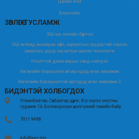
Цахим ном
Блокчейн
ЗӨВЛӨГӨӨ ТУСЛАМЖ
ЭШ-ын онлайн бүртгэл
ЭШ өгөхөд анхаарах зүйл, хариултын хуудастай хэрхэн
ажиллах, шууд засалтын шилэн технологи
Нээлттэй даалгаврын санд нэвтрэх
Хөгжлийн бэрхшээлтэй иргэдэд өгөх зөвлөмж
Хөгжлийн бэрхшээлтэй иргэдэд өгөх зөвлөмж 2
БИДЭНТЭЙ ХОЛБОГДОХ
Улаанбаатар, Сүхбаатар дүүрэг, 8-р хороо оюутны
гудамж-16, Боловсролын үнэлгээний төвийн байр
7011 9498
info@eec.mn