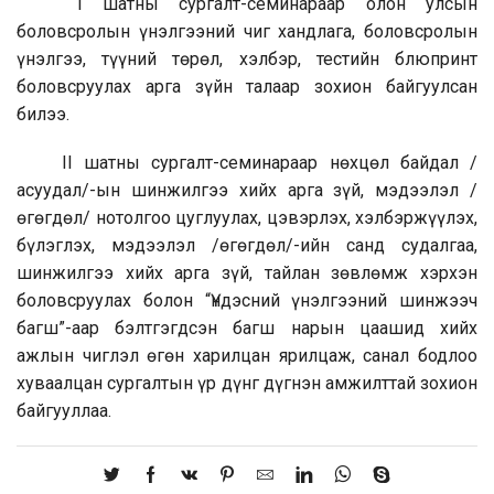
I шатны сургалт-семинараар олон улсын
боловсролын үнэлгээний чиг хандлага, боловсролын
үнэлгээ, түүний төрөл, хэлбэр, тестийн блюпринт
боловсруулах арга зүйн талаар зохион байгуулсан
билээ.
II шатны сургалт-семинараар нөхцөл байдал /
асуудал/-ын шинжилгээ хийх арга зүй, мэдээлэл /
өгөгдөл/ нотолгоо цуглуулах, цэвэрлэх, хэлбэржүүлэх,
бүлэглэх, мэдээлэл /өгөгдөл/-ийн санд судалгаа,
шинжилгээ хийх арга зүй, тайлан зөвлөмж хэрхэн
боловсруулах болон “Үндэсний үнэлгээний шинжээч
багш”-аар бэлтгэгдсэн багш нарын цаашид хийх
ажлын чиглэл өгөн харилцан ярилцаж, санал бодлоо
хуваалцан сургалтын үр дүнг дүгнэн амжилттай зохион
байгууллаа.