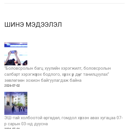
ШИНЭ МЭДЭЭЛЭЛ
“Боловсролын багц хуулийн хэрэгжилт, боловсролын
салбарт хэрэгжүүлэх бодлого, хүрэх үр дүнг танилцуулах”
зөвлөгөөн зохион байгуулагдаж байна
2026-07-02
ЭШ-тай холбоотой өргөдөл, гомдол хүлээн авах хугацаа 07-
р сарын 03-нд дуусна