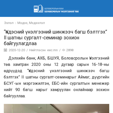
Эхлэл
Мэдээ, Мэдээлэл
“Үндэсний үнэлгээний шинжээч багш бэлтгэх”
II шатны сургалт-семинар зохион
байгуулагдлаа
2020-12-20
/
Нийтлэсэн
eec.mn
/
2898
Дэлхийн банк, АХБ, БШУЯ, Боловсролын Үнэлгээний
төв хамтран 2020 оны 12 дугаар сарын 16-18-ны
өдрүүдэд “Үндэсний үнэлгээний шинжээч багш
бэлтгэх” II шатны сургалт-семинарыг Аймаг, дүүргийн
БСУГ-ын мэргэжилтэн, ЕБС-ийн сургалтын менежер
нийт 90 багш нарыг хамруулан онлайнаар зохион
байгууллаа.