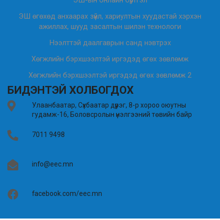
ЭШ өгөхөд анхаарах зүйл, хариултын хуудастай хэрхэн
ажиллах, шууд засалтын шилэн технологи
Нээлттэй даалгаврын санд нэвтрэх
Хөгжлийн бэрхшээлтэй иргэдэд өгөх зөвлөмж
Хөгжлийн бэрхшээлтэй иргэдэд өгөх зөвлөмж 2
БИДЭНТЭЙ ХОЛБОГДОХ
Улаанбаатар, Сүхбаатар дүүрэг, 8-р хороо оюутны
гудамж-16, Боловсролын үнэлгээний төвийн байр
7011 9498
info@eec.mn
facebook.com/eec.mn