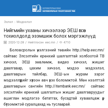
Эхлэл
Мэдээлэл
Нийгмийн ухааны хичээлээр ЭЕШ өгсөн
тохиолдолд эзэмшиж болох мэргэжлүүд
2020-12-28
/
Нийтлэсэн
eec.mn
/
4710
Боловсролын үнэлгээний төвийн http://help.eec.mn/
сайтаас Элсэлтийн ерөнхий шалгалттай холбоотой ТВ
хичээл, ЭЕШ зөвлөмж, видео хичээл, жишиг
даалгавар, цахим хичээл, мэдээ мэдээлэл,
даалгаврын тайлбар, ЭЕШ-ын журам зэрэг
мэдээллүүдийг хүлээн авч үзэх боломжтой. Мөн нээлттэй
даалгаврын сангийн
http://itembank.eec.mn/
сайтаас
элсэлтийн ерөнхий шалгалтын жишиг даалгавруудыг
ашиглан мэдлэгээ бататгах, бусадтай хуваалцаж үр
бүтээмжтэй суралцахад нь туслаарай.