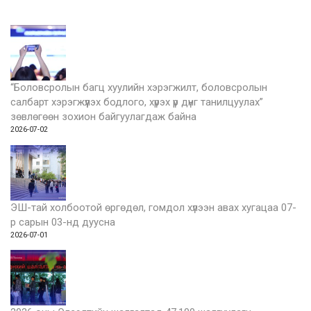
“Боловсролын багц хуулийн хэрэгжилт, боловсролын
салбарт хэрэгжүүлэх бодлого, хүрэх үр дүнг танилцуулах”
зөвлөгөөн зохион байгуулагдаж байна
2026-07-02
ЭШ-тай холбоотой өргөдөл, гомдол хүлээн авах хугацаа 07-
р сарын 03-нд дуусна
2026-07-01