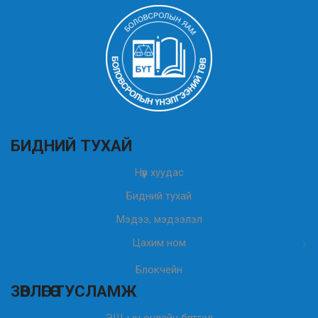
БИДНИЙ ТУХАЙ
Нүүр хуудас
Бидний тухай
Мэдээ, мэдээлэл
Цахим ном
Блокчейн
ЗӨВЛӨГӨӨ ТУСЛАМЖ
ЭШ-ын онлайн бүртгэл