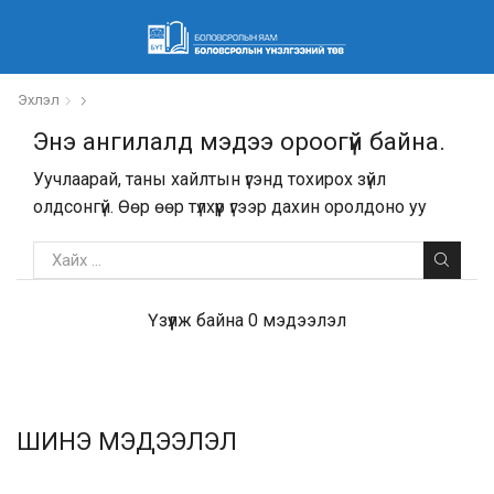
Эхлэл
Энэ ангилалд мэдээ ороогүй байна.
Уучлаарай, таны хайлтын үгэнд тохирох зүйл
олдсонгүй. Өөр өөр түлхүүр үгээр дахин оролдоно уу
Үзүүлж байна 0 мэдээлэл
ШИНЭ МЭДЭЭЛЭЛ