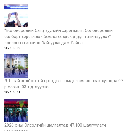
“Боловсролын багц хуулийн хэрэгжилт, боловсролын
салбарт хэрэгжүүлэх бодлого, хүрэх үр дүнг танилцуулах”
зөвлөгөөн зохион байгуулагдаж байна
2026-07-02
ЭШ-тай холбоотой өргөдөл, гомдол хүлээн авах хугацаа 07-
р сарын 03-нд дуусна
2026-07-01
2026 оны Элсэлтийн шалгалтад 47.100 шалгуулагч