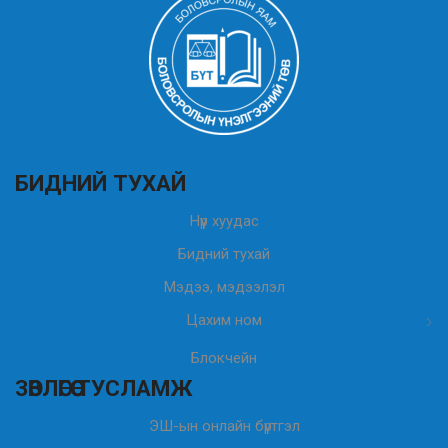
БИДНИЙ ТУХАЙ
Нүүр хуудас
Бидний тухай
Мэдээ, мэдээлэл
Цахим ном
Блокчейн
ЗӨВЛӨГӨӨ ТУСЛАМЖ
ЭШ-ын онлайн бүртгэл