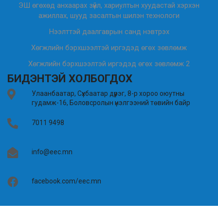
ЭШ өгөхөд анхаарах зүйл, хариултын хуудастай хэрхэн
ажиллах, шууд засалтын шилэн технологи
Нээлттэй даалгаврын санд нэвтрэх
Хөгжлийн бэрхшээлтэй иргэдэд өгөх зөвлөмж
Хөгжлийн бэрхшээлтэй иргэдэд өгөх зөвлөмж 2
БИДЭНТЭЙ ХОЛБОГДОХ
Улаанбаатар, Сүхбаатар дүүрэг, 8-р хороо оюутны
гудамж-16, Боловсролын үнэлгээний төвийн байр
7011 9498
info@eec.mn
facebook.com/eec.mn