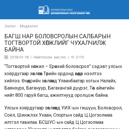
Эхлэл
Мэдээлэл
БАГШ НАР БОЛОВСРОЛЫН САЛБАРЫН
ТОГТВОРТОЙ ХӨГЖЛИЙГ ЧУХАЛЧИЛЖ
БАЙНА
2018-01-18
/
Нийтлэсэн
eec.mn
/
2110
“Тогтвортой хөгжил – Ерөнхий боловсрол” сэдэвт улсын
хоёрдугаар зөвлөгөөн Төрийн ордонд өнөөдөр нээлтээ
хийлээ. Өнөөдрийн зөвлөгөөнд Улаанбаатар хотын Налайх,
Баянзүрх, Багануур, Багахангай дүүрэг, Төв аймгийн
нийт 800 гаруй багш, ажилтнууд оролцож байна.
Улсын хоёрдугаар зөвлөгөөнд УИХ-ын гишүүн, Боловсрол,
Соёл, Шинжлэх Ухаан, Спортын сайд Ц.Цогзолмаа
илтгэл тавилаа. БСШУС-ын сайд Ц.Цогзолмаа