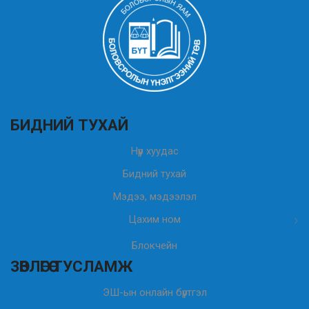
БИДНИЙ ТУХАЙ
Нүүр хуудас
Бидний тухай
Мэдээ, мэдээлэл
Цахим ном
Блокчейн
ЗӨВЛӨГӨӨ ТУСЛАМЖ
ЭШ-ын онлайн бүртгэл