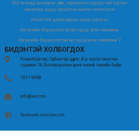
ЭШ өгөхөд анхаарах зүйл, хариултын хуудастай хэрхэн
ажиллах, шууд засалтын шилэн технологи
Нээлттэй даалгаврын санд нэвтрэх
Хөгжлийн бэрхшээлтэй иргэдэд өгөх зөвлөмж
Хөгжлийн бэрхшээлтэй иргэдэд өгөх зөвлөмж 2
БИДЭНТЭЙ ХОЛБОГДОХ
Улаанбаатар, Сүхбаатар дүүрэг, 8-р хороо оюутны
гудамж-16, Боловсролын үнэлгээний төвийн байр
7011 9498
info@eec.mn
facebook.com/eec.mn