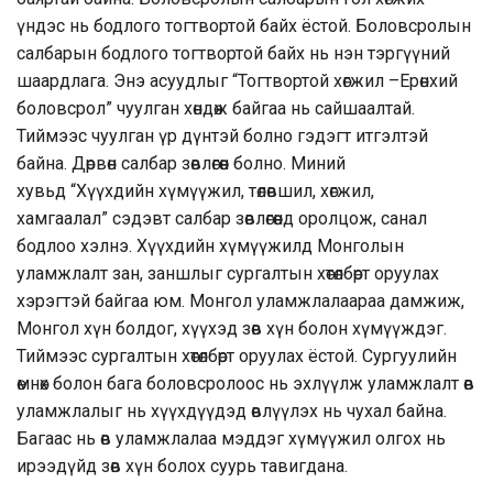
үндэс нь бодлого тогтвортой байх ёстой. Боловсролын
салбарын бодлого тогтвортой байх нь нэн тэргүүний
шаардлага. Энэ асуудлыг “Тогтвортой хөгжил –Ерөнхий
боловсрол” чуулган хөндөж байгаа нь сайшаалтай.
Тиймээс чуулган үр дүнтэй болно гэдэгт итгэлтэй
байна. Дөрвөн салбар зөвлөгөөн болно. Миний
хувьд “Хүүхдийн хүмүүжил, төлөвшил, хөгжил,
хамгаалал” сэдэвт салбар зөвлөгөөнд оролцож, санал
бодлоо хэлнэ. Хүүхдийн хүмүүжилд Монголын
уламжлалт зан, заншлыг сургалтын хөтөлбөрт оруулах
хэрэгтэй байгаа юм. Монгол уламжлалаараа дамжиж,
Монгол хүн болдог, хүүхэд зөв хүн болон хүмүүждэг.
Тиймээс сургалтын хөтөлбөрт оруулах ёстой. Сургуулийн
өмнөх болон бага боловсролоос нь эхлүүлж уламжлалт өв
уламжлалыг нь хүүхдүүдэд өвлүүлэх нь чухал байна.
Багаас нь өв уламжлалаа мэддэг хүмүүжил олгох нь
ирээдүйд зөв хүн болох суурь тавигдана.