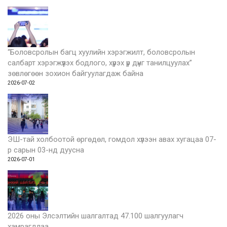
“Боловсролын багц хуулийн хэрэгжилт, боловсролын
салбарт хэрэгжүүлэх бодлого, хүрэх үр дүнг танилцуулах”
зөвлөгөөн зохион байгуулагдаж байна
2026-07-02
ЭШ-тай холбоотой өргөдөл, гомдол хүлээн авах хугацаа 07-
р сарын 03-нд дуусна
2026-07-01
2026 оны Элсэлтийн шалгалтад 47.100 шалгуулагч
хамрагдлаа