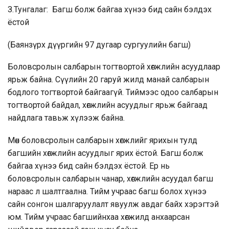
З.Тунгалаг: Багш болж байгаа хүнээ бид сайн бэлдэх
ёстой
(Баянзүрх дүүргийн 97 дугаар сургуулийн багш)
Боловсролын салбарын тогтвортой хөгжлийн асуудлаар
ярьж байна. Сүүлийн 20 гаруй жилд манай салбарын
бодлого тогтвортой байгаагүй. Тиймээс одоо салбарын
тогтвортой байдал, хөгжлийн асуудлыг ярьж байгаад
найдлага тавьж хүлээж байна.
Мөн боловсролын салбарын хөгжлийг ярихын тулд
багшийн хөгжлийн асуудлыг ярих ёстой. Багш болж
байгаа хүнээ бид сайн бэлдэх ёстой. Ер нь
боловсролын салбарын чанар, хөгжлийн асуудал багш
нараас л шалтгаална. Тийм учраас багш болох хүнээ
сайн сонгон шалгаруулалт явуулж авдаг байх хэрэгтэй
юм. Тийм учраас багшийнхаа хөгжилд анхаарсан