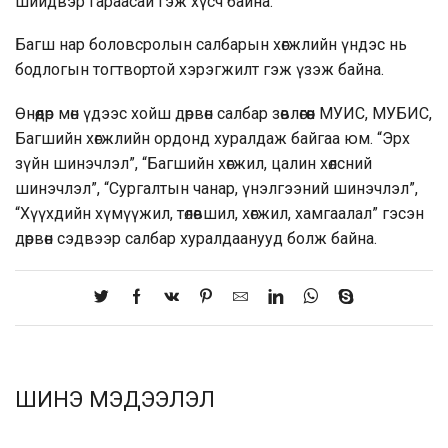
шийдвэр гараасай гэж хүсч байна.
Багш нар боловсролын салбарын хөгжлийн үндэс нь
бодлогын тогтвортой хэрэгжилт гэж үзэж байна.
Өнөөдөр мөн үдээс хойш дөрвөн салбар зөвлөгөөн МУИС, МУБИС,
Багшийн хөгжлийн ордонд хуралдаж байгаа юм. “Эрх
зүйн шинэчлэл”, “Багшийн хөгжил, цалин хөлсний
шинэчлэл”, “Сургалтын чанар, үнэлгээний шинэчлэл”,
“Хүүхдийн хүмүүжил, төлөвшил, хөгжил, хамгаалал” гэсэн
дөрвөн сэдвээр салбар хуралдаанууд болж байна.
ШИНЭ МЭДЭЭЛЭЛ