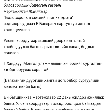
боловсролын бодлогын газрын
мэргэжилтэн
Ж.Мягма
р,
“
Боловсролын хөгжлийн чиг хандлага”
сэдвээр судлаач Б.Банзрагч нар тус тус илтгэл
хэлэлцүүллээ
Улсын хоёрдугаар зөвлөгөөний дээрх илтгэлтэй
холбогдуулан багш нарын төлөөллийн санал, бодлыг
сонслоо.
Г.Хандхүү: Монгол уламжлалын хичээлийг сургалтын
хөтөлбөрт оруулах хэрэгтэй
(Багахангай дүүргийн Хангай цогцолбор сургуулийн
математикийн багш)
Би багшийнхаа мэргэжлээр 22 дахь жилдээ ажиллаж
байна. Улсын хоёрдугаар зөвлөгөөнд оролцож байгаадаа
баяртай байна. Боловсролын салбарын гол хөгжих