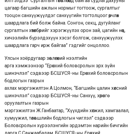
илтгэлдээ “Сургалтын төлөвлөгөөнд байгаа судлагдахууны
цагаар багшийн ажлын нормыг тогтоож, сургалтыг
тооцон санхүүжүүлдэг санхүүгийн тогтолцоог өөрчлөх
шаардлага бий болж байна. Сонгон, секц, дугуйланг
сургалтын хөтөлбөрийг хэрэгжүүлэх орон зай, цагийн нөөц,
хичээлийн бүрэлдэхүүн хэсэг болгож, санхүүжүүлэх
шаардлага гарч ирж байгаа” гэдгийг онцоллоо.
Улсын хоёрдугаар зөвлөгөөний нээлтийн
арга хэмжээнээр “Ерөнхий боловсролын эрх зүйн
шинэчлэл” сэдвээр БСШУСЯ-ны Ерөнхий боловсролын
бодлогын газрын
ахлах мэргэжилтэн А.Цолмон,
“
Багшийн цалин хөлсний
шинэчлэл
”
сэдвээр БСШУСЯ-ны Санхүү, хөрөнгө
оруулалтын газрын
мэргэжилтэн Ж.Ганбаатар, “Хүүхдийн хөгжил, хамгаалал,
хүмүүжил, төлөвшлийн бодлогын чиглэл” сэдвээр
Боловсролын хүрээлэнгийн эрдэмтэн нарийн бичгийн
дарга С.Санжаабадам, БСШУСЯ-ны
Ерөнхий