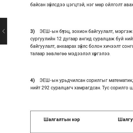
байсан зүйлсдээ цэгцтэй, нэг мөр ойлголт ава
3)
ЭЕШ-ын бүтэц, зохион байгуулалт, мэргэ
сургуулийн 12 дугаар ангид суралцаж буй нийт
байгуулалт, анхаарах зүйлс болон хичээлт со
талаар зөвлөгөө мэдээлэл хүргэлээ.
4)
ЭЕШ-ын урьдчилсан сорилгыг математик, 
нийт 292 суралцагч хамрагдсан. Тус сорилго ш
Шалгалтын нэр
Шалгу