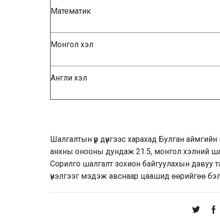
Математик
Монгол хэл
Англи хэл
Шалгалтын үр дүнгээс харахад Булган аймгий
анхны онооны дундаж 21.5, монгол хэлний шал
Сорилго шалгалт зохион байгуулахын давуу т
үнэлгээг мэдэж авснаар цаашид өөрийгөө бэлт