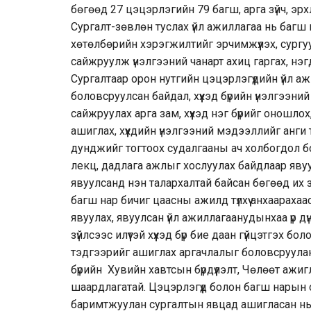
бөгөөд 27 цэцэрлэгийн 79 багш, арга зүйч, эрхл
Сургалт-зөвлөн туслах үйл ажиллагаа нь баг
хөтөлбөрийн хэрэгжилтийг эрчимжүүлэх, сургу
сайжруулж үнэлгээний чанарт ахиц гаргах, нэ
Сургалтаар орон нутгийн цэцэрлэгүүдийн үйл 
боловсруулсан байдал, хүүхэд бүрийн үнэлгээ
сайжруулах арга зам, хүүхэд нэг бүрийг оношло
ашиглах, хүүхдийн үнэлгээний мэдээллийг анги
дунджийг тогтоох судалгааны ач холбогдол бо
лекц, дадлага ажлыг хослуулах байдлаар явуул
явуулсанд нэн талархалтай байсан бөгөөд их
багш нар бичиг цаасны ажилд түлхүү анхаарахаа
явуулах, явуулсан үйл ажиллагаанудынхаа үр д
зүйлсээс илүүтэй хүүхэд бүр бие даан гүйцэтгэх
тэдгээрийг ашиглах аргачлалыг боловсруулан хү
бүрийн Хувийн хавтсын бүрдүүлэлт, Чөлөөт аж
шаардлагатай. Цэцэрлэгүүд болон багш нарын 
баримтжуулан сургалтын явцад ашигласан нь 