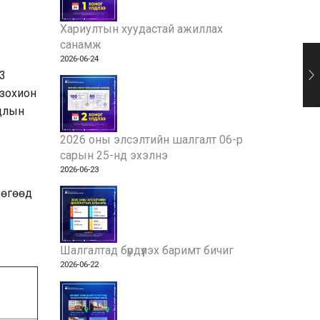
Хариултын хуудастай ажиллах
санамж
2026-06-24
3
 зохион
гдлын
2026 оны элсэлтийн шалгалт 06-р
сарын 25-нд эхэлнэ
2026-06-23
бөгөөд
Шалгалтад бүрдүүлэх баримт бичиг
2026-06-22