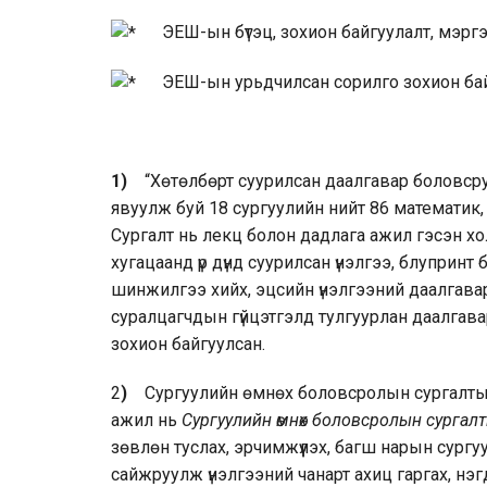
ЭЕШ-ын бүтэц, зохион байгуулалт, мэргэ
ЭЕШ-ын урьдчилсан сорилго зохион байг
1)
“Хөтөлбөрт суурилсан даалгавар боловсру
явуулж буй 18 сургуулийн нийт 86 математик,
Сургалт нь лекц болон дадлага ажил гэсэн хо
хугацаанд үр дүнд суурилсан үнэлгээ, блупринт
шинжилгээ хийх, эцсийн үнэлгээний даалгавар
суралцагчдын гүйцэтгэлд тулгуурлан даалгава
зохион байгуулсан.
2
)
Сургуулийн өмнөх боловсролын сургалтын 
ажил нь
Сургуулийн өмнөх боловсролын сургалтын
зөвлөн туслах, эрчимжүүлэх, багш нарын сургу
сайжруулж үнэлгээний чанарт ахиц гаргах, нэ