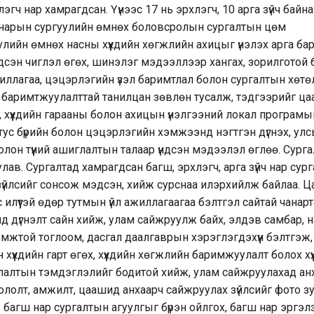
эгч нар хамрагдсан. Үүнээс 17 нь эрхлэгч, 10 арга зүйч байна
ш нарын сургуулийн өмнөх боловсролын сургалтын цөм
улийн өмнөх насны хүүхдийн хөгжлийн ахицыг үнэлэх арга ба
гдсэн чиглэл өгөх, шинэлэг мэдээллээр хангах, зорилготой 
ажиллагаа, цэцэрлэгийн үзэл баримтлал болон сургалтын хөт
ний баримтжуулалттай танилцан зөвлөн тусалж, тэдгээрийг ц
х, хүүхдийн гарааны болон ахицын үнэлгээний локал програмы
 тус бүрийн болон цэцэрлэгийн хэмжээнд нэгтгэн дүгнэх, ул
лон түүний ашиглалтын талаар үндсэн мэдээлэл өглөө. Сург
ав. Сургалтад хамрагдсан багш, эрхлэгч, арга зүйч нар сург
 зүйлсийг сонсож мэдсэн, хийж сурснаа илэрхийлж байлаа. 
с илүүтэй өдөр тутмын үйл ажиллагаагаа бэлтгэл сайтай чанар
үнд дүгнэлт сайн хийж, улам сайжруулж байх, элдэв самбар, 
 боломжтой тоглоом, дасгал даалгаврын хэрэглэгдэхүүн бэлтгэж,
үхдийн гарт өгөх, хүүхдийн хөгжлийн баримжуулалт болох хүү
иглалтын тэмдэглэлийг бодитой хийж, улам сайжруулахад ан
ололт, амжилт, цаашид анхаарч сайжруулах зүйлсийг фото з
багш нар сургалтын агуулгыг бүрэн ойлгох, багш нар эргэ