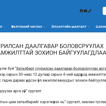
эл
Үнэлгээний чиглэл
Элсэлтийн шалгалт
Цахи
СУУРИЛСАН ДААЛГАВАР БОЛОВСРУУЛАХ
Т АМЖИЛТТАЙ ЗОХИОН БАЙГУУЛАГДЛА
улж буй “
Хөтөлбөрт суурилсан даалгавар боловсруулах арга 
ээр сарын 30-наас 12 дугаар сарын 4-ний өдрүүдэд амжилтта
 гадна дараах үндсэн үйл ажиллагаануудыг зохион байгууллаа
улах арга зүй” сургалт
 цөм хөтөлбөрийг хэрэгжүүлэх нь” сургалт, зөвлөн тусла