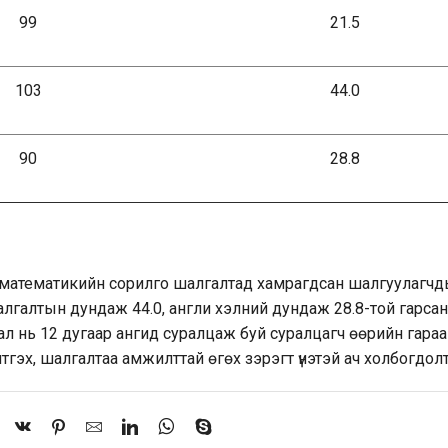
99
21.5
103
44.0
90
28.8
н математикийн сорилго шалгалтад хамрагдсан шалгуулагч
галтын дундаж 44.0, англи хэлний дундаж 28.8-той гарсан
ал нь 12 дугаар ангид суралцаж буй суралцагч өөрийн гара
гэх, шалгалтаа амжилттай өгөх зэрэгт үнэтэй ач холбогдол