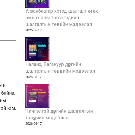
Улаанбаатар хотод шалгалт өгөх
өмнөх оны төгсөгчдийн
шалгалтын төвийн мэдээлэл
2026-06-17
Налайх, Багануур дүүргийн
шалгалтын төвүүдийн мэдээлэл
2026-06-17
дын
 байна.
аны
той юм.
Чингэлтэй дүүргийн шалгалтын
төвүүдийн мэдээлэл
2026-06-17