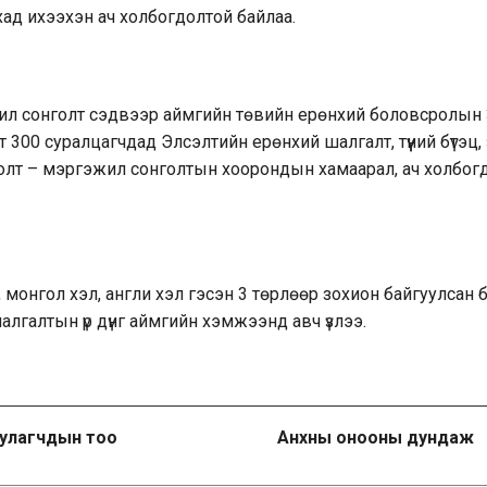
хад ихээхэн ач холбогдолтой байлаа.
жил сонголт сэдвээр аймгийн төвийн ерөнхий боловсролын 
 300 суралцагчдад Элсэлтийн ерөнхий шалгалт, түүний бүтэц,
нголт – мэргэжил сонголтын хоорондын хамаарал, ач холбо
монгол хэл, англи хэл гэсэн 3 төрлөөр зохион байгуулсан 
алгалтын үр дүнг аймгийн хэмжээнд авч үзлээ.
улагчдын тоо
Анхны онооны дундаж