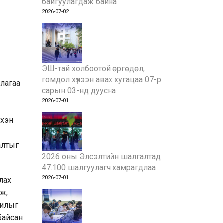
байгуулагдаж байна
2026-07-02
ЭШ-тай холбоотой өргөдөл,
гомдол хүлээн авах хугацаа 07-р
ллагаа
сарын 03-нд дуусна
2026-07-01
рхэн
алтыг
2026 оны Элсэлтийн шалгалтад
47.100 шалгуулагч хамрагдлаа
2026-07-01
лах
ж,
рилыг
байсан