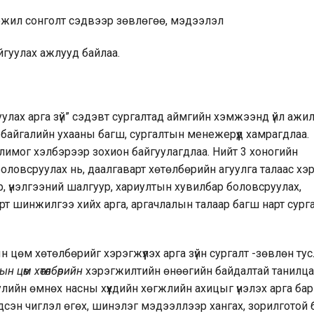
жил сонголт сэдвээр зөвлөгөө, мэдээлэл
уулах ажлууд байлаа.
улах арга зүй” сэдэвт сургалтад аймгийн хэмжээнд үйл ажи
 байгалийн ухааны багш, сургалтын менежерүүд хамрагдлаа.
лимог хэлбэрээр зохион байгуулагдлаа. Нийт 3 хоногийн
 боловсруулах нь, даалгаварт хөтөлбөрийн агуулга талаас хэ
, үнэлгээний шалгуур, хариултын хувилбар боловсруулах,
рт шинжилгээ хийх арга, аргачлалын талаар багш нарт сург
цөм хөтөлбөрийг хэрэгжүүлэх арга зүйн сургалт -зөвлөн тус
 цөм хөтөлбөрийн
хэрэгжилтийн өнөөгийн байдалтай танилца
улийн өмнөх насны хүүхдийн хөгжлийн ахицыг үнэлэх арга ба
гдсэн чиглэл өгөх, шинэлэг мэдээллээр хангах, зорилготой 