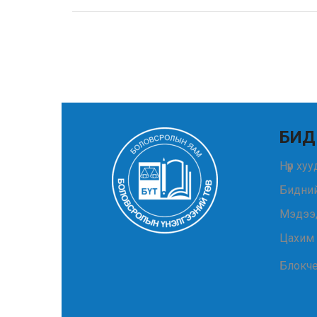
БИД
Нүүр ху
Бидний
Мэдээ
Цахим
Блокч