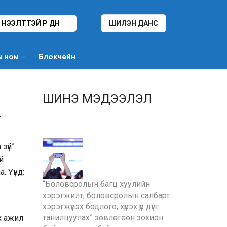
НЭЭЛТТЭЙ ҮР ДҮН
ШИЛЭН ДАНС
м ном
Блокчейн
ШИНЭ МЭДЭЭЛЭЛ
А
зүй
”
й
. Үүнд:
“Боловсролын багц хуулийн
хэрэгжилт, боловсролын салбарт
хэрэгжүүлэх бодлого, хүрэх үр дүнг
танилцуулах” зөвлөгөөн зохион
х ажил