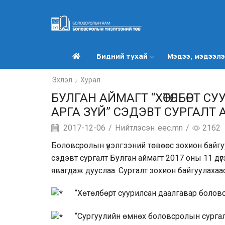
Бидний тухай
Мэдээ, мэдээл
Эхлэл
Хурал
БУЛГАН АЙМАГТ “ХӨТӨЛБӨРТ 
АРГА ЗҮЙ” СЭДЭВТ СУРГАЛ
2017-12-06
/
Нийтлэсэн
eec.mn
/
2162
Боловсролын үнэлгээний төвөөс зохион байгу
сэдэвт сургалт Булган аймагт 2017 оны 11 дүг
явагдаж дууслаа. Сургалт зохион байгуулахаас
“Хөтөлбөрт суурилсан даалгавар боловсру
“Сургуулийн өмнөх боловсролын сургалтын