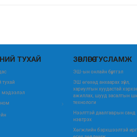
НИЙ ТУХАЙ
ЗӨВЛӨГӨӨ ТУСЛАМЖ
удас
ЭШ-ын онлайн бүртгэл
 тухай
ЭШ өгөхөд анхаарах зүйл,
хариултын хуудастай хэрхэ
, мэдээлэл
ажиллах, шууд засалтын ш
технологи
 ном
Нээлттэй даалгаврын санд
ейн
нэвтрэх
Хөгжлийн бэрхшээлтэй ир
өгөх зөвлөмж