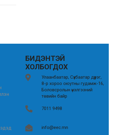
БИДЭНТЭЙ
ХОЛБОГДОХ
Улаанбаатар, Сүхбаатар дүүрэг,
8-р хороо оюутны гудамж-16,
н
Боловсролын үнэлгээний
илэн
төвийн байр
7011 9498
info@eec.mn
гэдэд