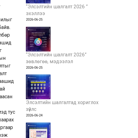
.
“Элсэлтийн шалгалт 2026 ”
эхэллээ
рилыг
2026-06-25
байв.
өлбөр
аашид
г
“Элсэлтийн шалгалт 2026”
сын
зөвлөгөө, мэдээлэл
алтыг
2026-06-25
алт
Цаашид
тай
наасан
Элсэлтийн шалгалтад хориглох
зүйлс
хэд тус
2026-06-24
хаарах
ургаар
лзэж