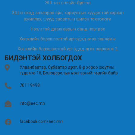
ЭШ-ын онлайн бүртгэл
ЭШ өгөхөд анхаарах зүйл, хариултын хуудастай хэрхэн
ажиллах, шууд засалтын шилэн технологи
Нээлттэй даалгаврын санд нэвтрэх
Хөгжлийн бэрхшээлтэй иргэдэд өгөх зөвлөмж
Хөгжлийн бэрхшээлтэй иргэдэд өгөх зөвлөмж 2
БИДЭНТЭЙ ХОЛБОГДОХ
Улаанбаатар, Сүхбаатар дүүрэг, 8-р хороо оюутны
гудамж-16, Боловсролын үнэлгээний төвийн байр
7011 9498
info@eec.mn
facebook.com/eec.mn