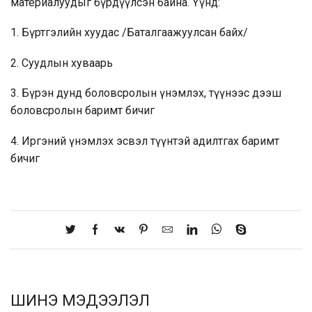
материалуудыг бүрдүүлсэн байна. Үүнд:
1. Бүртгэлийн хуудас /Баталгаажуулсан байх/
2. Суудлын хуваарь
3. Бүрэн дунд боловсролын үнэмлэх, түүнээс дээш
боловсролын баримт бичиг
4. Иргэний үнэмлэх эсвэл түүнтэй адилтгах баримт
бичиг
ШИНЭ МЭДЭЭЛЭЛ