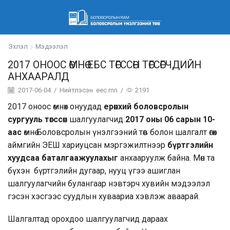
Эхлэл
Мэдээлэл
2017 ОНООС ӨМНӨ ЕБС ТӨГССӨН ТӨГСӨГЧДИЙН
АНХААРАЛД
2017-06-04
/
Нийтлэсэн
eec.mn
/
2191
2017 оноос өмнөх онуудад
ерөнхий боловсролын
сургууль төгссөн
шалгуулагчид
2017 оны 06 сарын 10-
аас
өмнө Боловсролын үнэлгээний төв болон шалгалт өгөх
аймгийн ЭЕШ хариуцсан мэргэжилтнээр
бүртгэлийн
хуудсаа баталгаажуулахыг
анхааруулж байна. Мөн та
бүхэн бүртгэлийн дугаар, нууц үгээ ашиглан
шалгуулагчийн булангаар нэвтэрч хувийн мэдээлэл
гэсэн хэсгээс суудлын хуваариа хэвлэж аваарай.
Шалгалтад орохдоо шалгуулагчид дараах