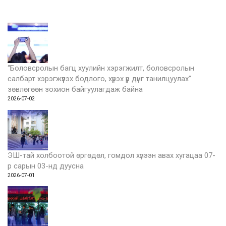
“Боловсролын багц хуулийн хэрэгжилт, боловсролын
салбарт хэрэгжүүлэх бодлого, хүрэх үр дүнг танилцуулах”
зөвлөгөөн зохион байгуулагдаж байна
2026-07-02
ЭШ-тай холбоотой өргөдөл, гомдол хүлээн авах хугацаа 07-
р сарын 03-нд дуусна
2026-07-01