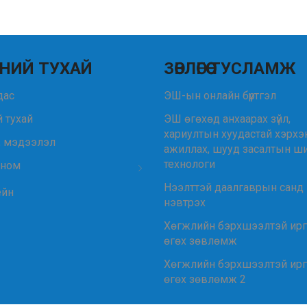
НИЙ ТУХАЙ
ЗӨВЛӨГӨӨ ТУСЛАМЖ
удас
ЭШ-ын онлайн бүртгэл
 тухай
ЭШ өгөхөд анхаарах зүйл,
хариултын хуудастай хэрхэ
, мэдээлэл
ажиллах, шууд засалтын ш
технологи
 ном
Нээлттэй даалгаврын санд
ейн
нэвтрэх
Хөгжлийн бэрхшээлтэй ир
өгөх зөвлөмж
Хөгжлийн бэрхшээлтэй ир
өгөх зөвлөмж 2