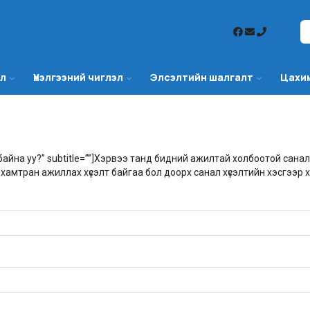
эл
Үнэлгээний чиглэл
Элсэлтийн шалгалт
Цахи
т байна уу?” subtitle=””]Хэрвээ танд бидний ажилтай холбоотой санал
хамтран ажиллах хүсэлт байгаа бол доорх санал хүсэлтийн хэсгээр 