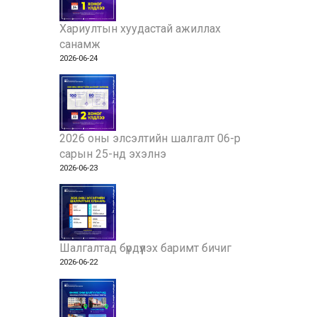
Хариултын хуудастай ажиллах
санамж
2026-06-24
2026 оны элсэлтийн шалгалт 06-р
сарын 25-нд эхэлнэ
2026-06-23
Шалгалтад бүрдүүлэх баримт бичиг
2026-06-22