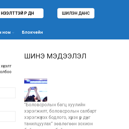
НЭЭЛТТЭЙ ҮР ДҮН
ШИЛЭН ДАНС
м ном
Блокчейн
ШИНЭ МЭДЭЭЛЭЛ
 хүсэлт
холбоо
“Боловсролын багц хуулийн
хэрэгжилт, боловсролын салбарт
хэрэгжүүлэх бодлого, хүрэх үр дүнг
танилцуулах” зөвлөгөөн зохион