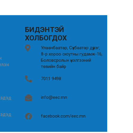
БИДЭНТЭЙ
ХОЛБОГДОХ
Улаанбаатар, Сүхбаатар дүүрэг,
8-р хороо оюутны гудамж-16,
н
Боловсролын үнэлгээний
илэн
төвийн байр
7011 9498
info@eec.mn
гэдэд
гэдэд
facebook.com/eec.mn