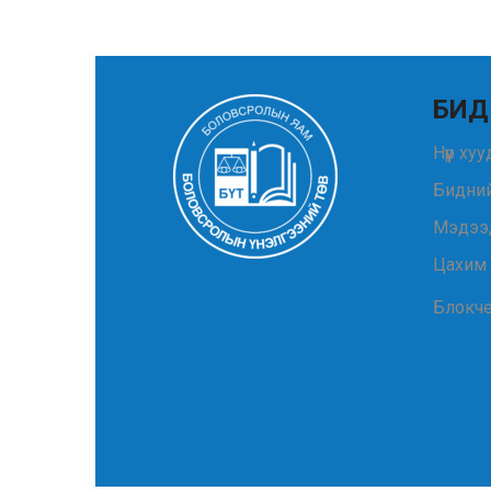
БИД
Нүүр ху
Бидний
Мэдээ
Цахим
Блокч