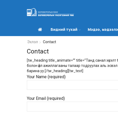
Бидний тухай
Мэдээ, мэдээл
Эхлэл
Contact
Contact
[tw_heading title_animate=”” title=”Танд санал хүсэл
болон үйл ажиллагааны талаар тодруулах аль эсвэл 
барина уу.[/tw_heading][tw_text]
Your Name (required)
Your Email (required)