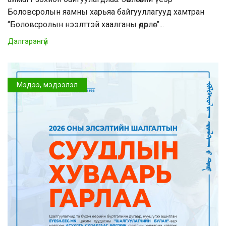
Боловсролын яамны харьяа байгууллагууд хамтран
“Боловсролын нээлттэй хаалганы өдөрлөг”...
Дэлгэрэнгүй
Мэдээ, мэдээлэл