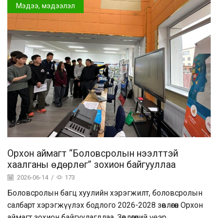
Мэдээ, мэдээлэл
Орхон аймагт “Боловсролын нээлттэй
хаалганы өдөрлөг” зохион байгууллаа
2026-06-14
/
173
Боловсролын багц хуулийн хэрэгжилт, боловсролын
салбарт хэрэгжүүлэх бодлого 2026-2028 зөвлөгөөн Орхон
аймагт зохион байгуулагдлаа. Зөвлөгөөний үеэр