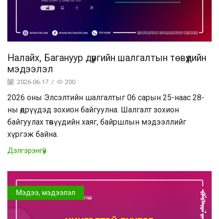
Налайх, Багануур дүүргийн шалгалтын төвүүдийн
мэдээлэл
2026-06-17
/
200
2026 оны Элсэлтийн шалгалтыг 06 сарын 25-наас 28-
ны өдрүүдэд зохион байгуулна. Шалгалт зохион
байгуулах төвүүдийн хаяг, байршлын мэдээллийг
хүргэж байна.
Дэлгэрэнгүй
Мэдээ, мэдээлэл