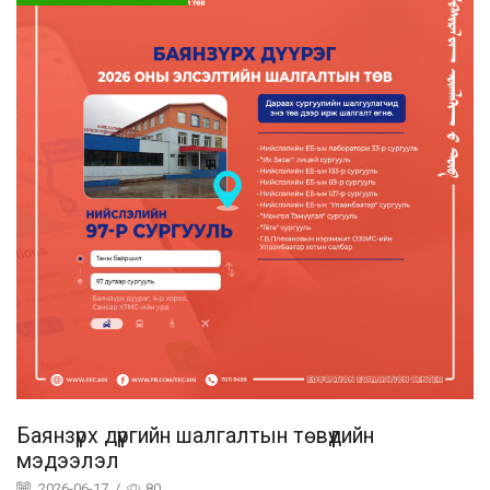
Баянзүрх дүүргийн шалгалтын төвүүдийн
мэдээлэл
2026-06-17
/
80