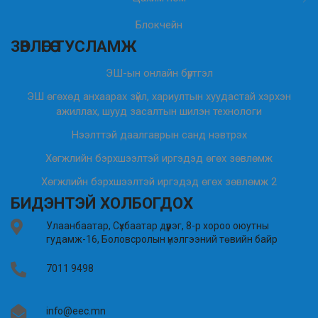
Блокчейн
ЗӨВЛӨГӨӨ ТУСЛАМЖ
ЭШ-ын онлайн бүртгэл
ЭШ өгөхөд анхаарах зүйл, хариултын хуудастай хэрхэн
ажиллах, шууд засалтын шилэн технологи
Нээлттэй даалгаврын санд нэвтрэх
Хөгжлийн бэрхшээлтэй иргэдэд өгөх зөвлөмж
Хөгжлийн бэрхшээлтэй иргэдэд өгөх зөвлөмж 2
БИДЭНТЭЙ ХОЛБОГДОХ
Улаанбаатар, Сүхбаатар дүүрэг, 8-р хороо оюутны
гудамж-16, Боловсролын үнэлгээний төвийн байр
7011 9498
info@eec.mn