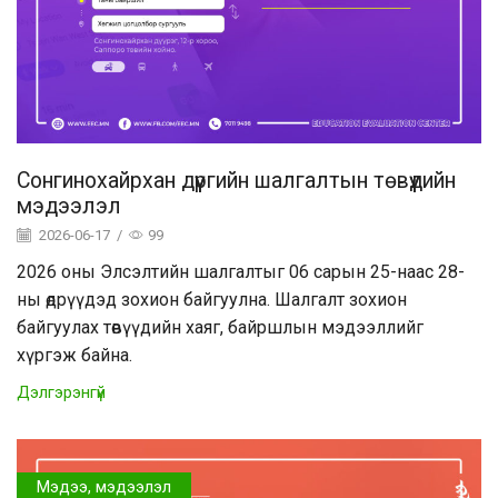
Сонгинохайрхан дүүргийн шалгалтын төвүүдийн
мэдээлэл
2026-06-17
/
99
2026 оны Элсэлтийн шалгалтыг 06 сарын 25-наас 28-
ны өдрүүдэд зохион байгуулна. Шалгалт зохион
байгуулах төвүүдийн хаяг, байршлын мэдээллийг
хүргэж байна.
Дэлгэрэнгүй
Мэдээ, мэдээлэл