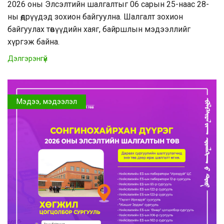
2026 оны Элсэлтийн шалгалтыг 06 сарын 25-наас 28-
ны өдрүүдэд зохион байгуулна. Шалгалт зохион
байгуулах төвүүдийн хаяг, байршлын мэдээллийг
хүргэж байна.
Дэлгэрэнгүй
Мэдээ, мэдээлэл