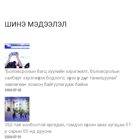
ШИНЭ МЭДЭЭЛЭЛ
“Боловсролын багц хуулийн хэрэгжилт, боловсролын
салбарт хэрэгжүүлэх бодлого, хүрэх үр дүнг танилцуулах”
зөвлөгөөн зохион байгуулагдаж байна
2026-07-02
ЭШ-тай холбоотой өргөдөл, гомдол хүлээн авах хугацаа 07-
р сарын 03-нд дуусна
2026-07-01