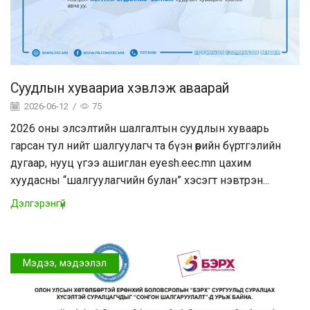
Суудлын хуваариа хэвлэж аваарай
2026-06-12
/
75
2026 оны элсэлтийн шалгалтын суудлын хуваарь
гарсан тул нийт шалгуулагч та бүэн өөрийн бүртгэлийн
дугаар, нууц үгээ ашиглан eyesh.eec.mn цахим
хуудасны “шалгуулагчийн булан” хэсэгт нэвтрэн...
Дэлгэрэнгүй
Мэдээ, мэдээлэл