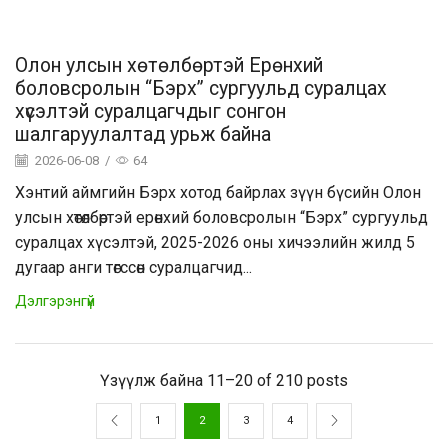
Олон улсын хөтөлбөртэй Ерөнхий
боловсролын “Бэрх” сургуульд суралцах
хүсэлтэй суралцагчдыг сонгон
шалгаруулалтад урьж байна
2026-06-08
/
64
Хэнтий аймгийн Бэрх хотод байрлах зүүн бүсийн Олон
улсын хөтөлбөртэй ерөнхий боловсролын “Бэрх” сургуульд
суралцах хүсэлтэй, 2025-2026 оны хичээлийн жилд 5
дугаар анги төгссөн суралцагчид...
Дэлгэрэнгүй
Үзүүлж байна 11–20 of 210 posts
1
2
3
4