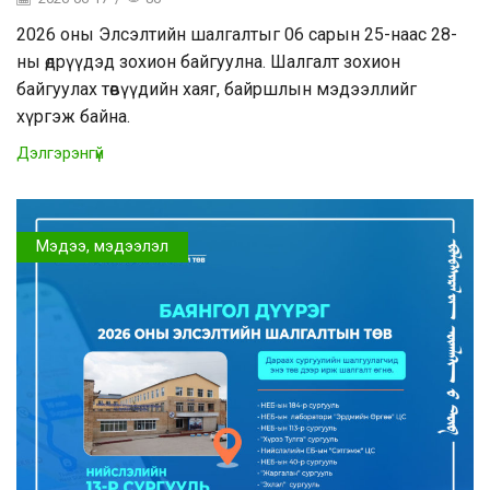
2026 оны Элсэлтийн шалгалтыг 06 сарын 25-наас 28-
ны өдрүүдэд зохион байгуулна. Шалгалт зохион
байгуулах төвүүдийн хаяг, байршлын мэдээллийг
хүргэж байна.
Дэлгэрэнгүй
Мэдээ, мэдээлэл