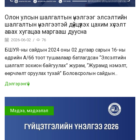
Олон улсын шалгалтын үнэлгээг элсэлтийн
шалгалтын үнэлгээтэй дүйцүүлэх цахим хүсэлт
авах хугацаа маргааш дуусна
2026-06-02
/
76
БШУЯ-ны сайдын 2024 оны 02 дугаар сарын 16-ны
өдрийн А/66 тоот тушаалаар батлагдсан “Элсэлтийн
шалгалт зохион байгуулах” журам, “Журамд нэмэлт,
өөрчлөлт оруулах тухай” Боловсролын сайдын...
Дэлгэрэнгүй
Мэдээ, мэдээлэл