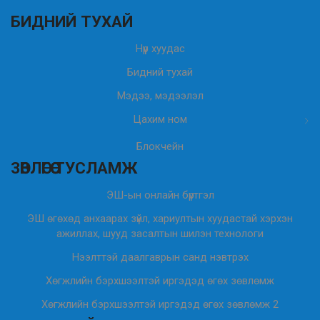
БИДНИЙ ТУХАЙ
Нүүр хуудас
Бидний тухай
Мэдээ, мэдээлэл
Цахим ном
Блокчейн
ЗӨВЛӨГӨӨ ТУСЛАМЖ
ЭШ-ын онлайн бүртгэл
ЭШ өгөхөд анхаарах зүйл, хариултын хуудастай хэрхэн
ажиллах, шууд засалтын шилэн технологи
Нээлттэй даалгаврын санд нэвтрэх
Хөгжлийн бэрхшээлтэй иргэдэд өгөх зөвлөмж
Хөгжлийн бэрхшээлтэй иргэдэд өгөх зөвлөмж 2