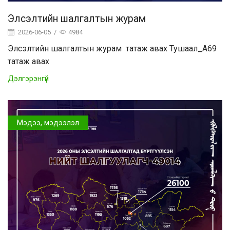
Элсэлтийн шалгалтын журам
2026-06-05
/
4984
Элсэлтийн шалгалтын журам татаж авах Тушаал_A69
татаж авах
Дэлгэрэнгүй
Мэдээ, мэдээлэл