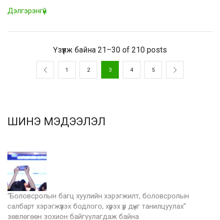
Дэлгэрэнгүй
Үзүүлж байна 21–30 of 210 posts
1
2
3
4
5
ШИНЭ МЭДЭЭЛЭЛ
“Боловсролын багц хуулийн хэрэгжилт, боловсролын
салбарт хэрэгжүүлэх бодлого, хүрэх үр дүнг танилцуулах”
зөвлөгөөн зохион байгуулагдаж байна