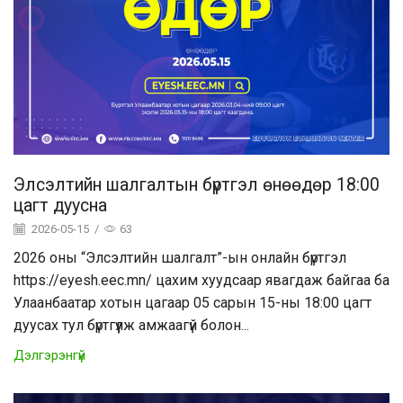
Элсэлтийн шалгалтын бүртгэл өнөөдөр 18:00
цагт дуусна
2026-05-15
/
63
2026 оны “Элсэлтийн шалгалт”-ын онлайн бүртгэл
https://eyesh.eec.mn/ цахим хуудсаар явагдаж байгаа ба
Улаанбаатар хотын цагаар 05 сарын 15-ны 18:00 цагт
дуусах тул бүртгүүлж амжаагүй болон...
Дэлгэрэнгүй