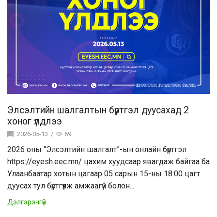
Элсэлтийн шалгалтын бүртгэл дуусахад 2
хоног үлдлээ
2026-05-13
/
69
2026 оны “Элсэлтийн шалгалт”-ын онлайн бүртгэл
https://eyesh.eec.mn/ цахим хуудсаар явагдаж байгаа ба
Улаанбаатар хотын цагаар 05 сарын 15-ны 18:00 цагт
дуусах тул бүртгүүлж амжаагүй болон...
Дэлгэрэнгүй