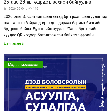
25-аас 28-ны өдрүүдэд зохион байгуулна
2026-06-04
/
116
2026 оны Элсэлтийн шалгалтад бүртгүүлсэн шалгуулагчид
шалгалтын байранд ирэхдээ дараах баримт бичгийг
бүрдүүлсэн байна. Бүртгэлийн хуудас /Таны бүртгэлийн
хуудас QR кодоор баталгаажсан байх тул өөрийн...
Дэлгэрэнгүй
Мэдээ, мэдээлэл