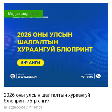
Мэдээ, мэдээлэл
2026 оны улсын шалгалтын хураангуй
блюпринт /5-р анги/
2026-05-04
/
14161