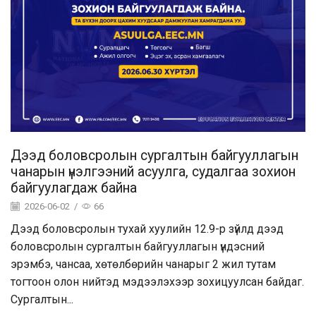
Дээд боловсролын сургалтын байгууллагын
чанарын үнэлгээний асуулга, судалгаа зохион
байгуулагдаж байна
2026-06-02
/
66
Дээд боловсролын тухай хуулийн 12.9-р зүйлд дээд
боловсролын сургалтын байгууллагын үндэсний
эрэмбэ, чансаа, хөтөлбөрийн чанарыг 2 жил тутам
тогтоон олон нийтэд мэдээлэхээр зохицуулсан байдаг.
Сургалтын...