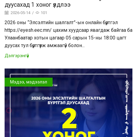
дуусахад 1 хоног үлдлээ
2026-05-14
/
101
2026 оны “Элсэлтийн шалгалт”-ын онлайн бүртгэл
https://eyesh.eec.mn/ цахим хуудсаар явагдаж байгаа ба
Улаанбаатар хотын цагаар 05 сарын 15-ны 18:00 цагт
дуусах тул бүртгүүлж амжаагүй болон...
Дэлгэрэнгүй
Мэдээ, мэдээлэл