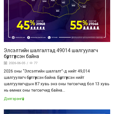
Элсэлтийн шалгалтад 49014 шалгуулагч
бүртгүүлсэн байна
2026-06-05
/
77
2026 оны “Элсэлтийн шалгалт”-д нийт 49,014
шалгуулагч бүртгүүлсэн байна. Бүртгүүлсэн нийт
шалгуулагчдын 87 хувь энэ оны төгсөгчид бол 13 хувь
нь өмнөх оны төгсөгчид байна....
Дэлгэрэнгүй