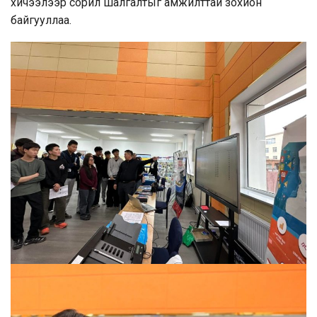
хичээлээр сорил шалгалтыг амжилттай зохион
байгууллаа.