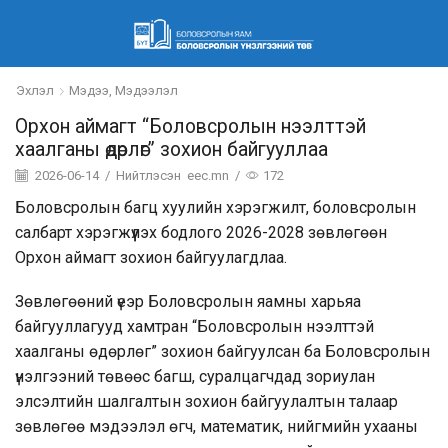
Эхлэл
Мэдээ, Мэдээлэл
Орхон аймагт “Боловсролын нээлттэй
хаалганы өдөрлөг” зохион байгууллаа
2026-06-14
/
Нийтлэсэн
eec.mn
/
172
Боловсролын багц хуулийн хэрэгжилт, боловсролын
салбарт хэрэгжүүлэх бодлого 2026-2028 зөвлөгөөн
Орхон аймагт зохион байгуулагдлаа.
Зөвлөгөөний үеэр Боловсролын яамны харьяа
байгууллагууд хамтран “Боловсролын нээлттэй
хаалганы өдөрлөг” зохион байгуулсан ба Боловсролын
үнэлгээний төвөөс багш, суралцагчдад зориулан
элсэлтийн шалгалтын зохион байгуулалтын талаар
зөвлөгөө мэдээлэл өгч, математик, нийгмийн ухааны