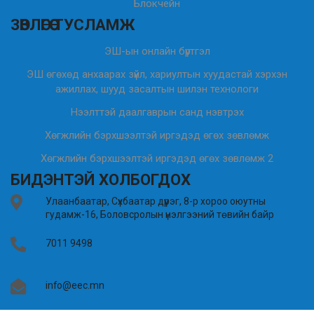
Блокчейн
ЗӨВЛӨГӨӨ ТУСЛАМЖ
ЭШ-ын онлайн бүртгэл
ЭШ өгөхөд анхаарах зүйл, хариултын хуудастай хэрхэн
ажиллах, шууд засалтын шилэн технологи
Нээлттэй даалгаврын санд нэвтрэх
Хөгжлийн бэрхшээлтэй иргэдэд өгөх зөвлөмж
Хөгжлийн бэрхшээлтэй иргэдэд өгөх зөвлөмж 2
БИДЭНТЭЙ ХОЛБОГДОХ
Улаанбаатар, Сүхбаатар дүүрэг, 8-р хороо оюутны
гудамж-16, Боловсролын үнэлгээний төвийн байр
7011 9498
info@eec.mn