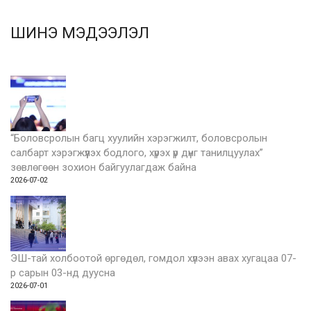
ШИНЭ МЭДЭЭЛЭЛ
“Боловсролын багц хуулийн хэрэгжилт, боловсролын
салбарт хэрэгжүүлэх бодлого, хүрэх үр дүнг танилцуулах”
зөвлөгөөн зохион байгуулагдаж байна
2026-07-02
ЭШ-тай холбоотой өргөдөл, гомдол хүлээн авах хугацаа 07-
р сарын 03-нд дуусна
2026-07-01