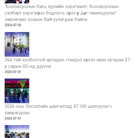
“Боловсролын багц хуулийн хэрэгжилт, боловсролын
салбарт хэрэгжүүлэх бодлого, хүрэх үр дүнг танилцуулах”
зөвлөгөөн зохион байгуулагдаж байна
2026-07-02
ЭШ-тай холбоотой өргөдөл, гомдол хүлээн авах хугацаа 07-
р сарын 03-нд дуусна
2026-07-01
2026 оны Элсэлтийн шалгалтад 47.100 шалгуулагч
хамрагдлаа
2026-07-01