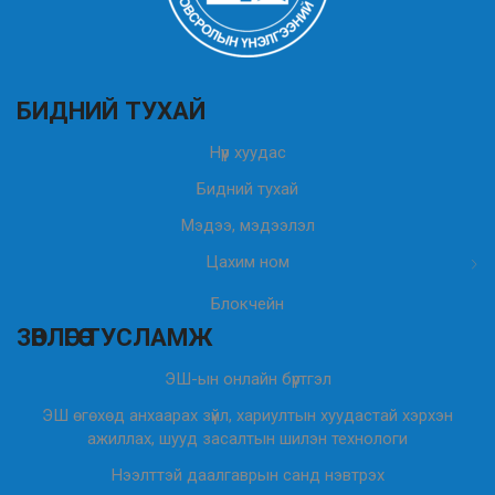
БИДНИЙ ТУХАЙ
Нүүр хуудас
Бидний тухай
Мэдээ, мэдээлэл
Цахим ном
Блокчейн
ЗӨВЛӨГӨӨ ТУСЛАМЖ
ЭШ-ын онлайн бүртгэл
ЭШ өгөхөд анхаарах зүйл, хариултын хуудастай хэрхэн
ажиллах, шууд засалтын шилэн технологи
Нээлттэй даалгаврын санд нэвтрэх