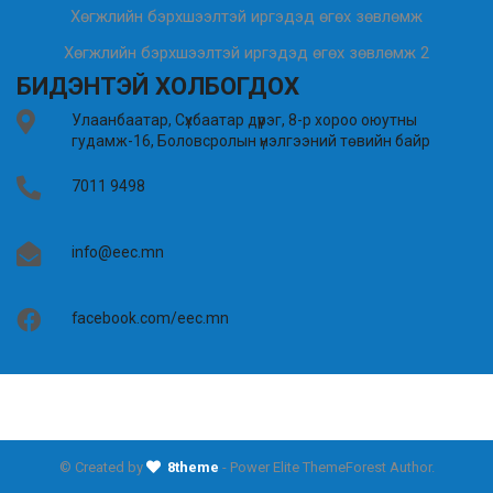
Хөгжлийн бэрхшээлтэй иргэдэд өгөх зөвлөмж
Хөгжлийн бэрхшээлтэй иргэдэд өгөх зөвлөмж 2
БИДЭНТЭЙ ХОЛБОГДОХ
Улаанбаатар, Сүхбаатар дүүрэг, 8-р хороо оюутны
гудамж-16, Боловсролын үнэлгээний төвийн байр
7011 9498
info@eec.mn
facebook.com/eec.mn
© Created by
8theme
- Power Elite ThemeForest Author.