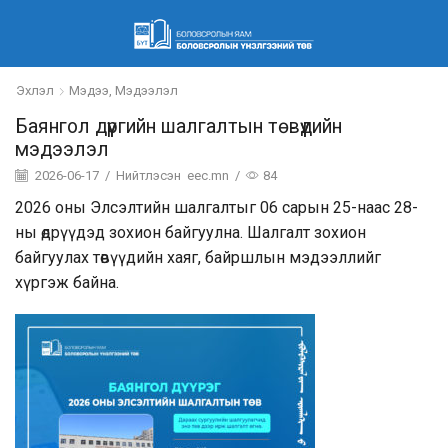
Эхлэл
Мэдээ, Мэдээлэл
Баянгол дүүргийн шалгалтын төвүүдийн
мэдээлэл
2026-06-17
/
Нийтлэсэн
eec.mn
/
84
2026 оны Элсэлтийн шалгалтыг 06 сарын 25-наас 28-
ны өдрүүдэд зохион байгуулна. Шалгалт зохион
байгуулах төвүүдийн хаяг, байршлын мэдээллийг
хүргэж байна.