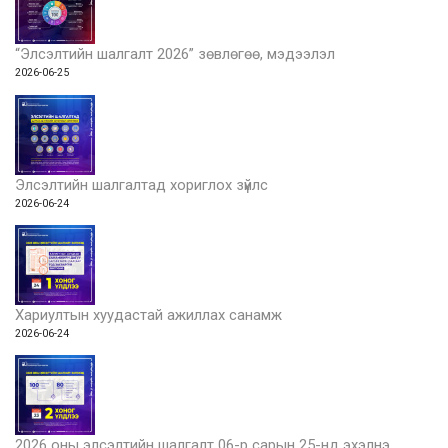
“Элсэлтийн шалгалт 2026” зөвлөгөө, мэдээлэл
2026-06-25
Элсэлтийн шалгалтад хориглох зүйлс
2026-06-24
Хариултын хуудастай ажиллах санамж
2026-06-24
2026 оны элсэлтийн шалгалт 06-р сарын 25-нд эхэлнэ