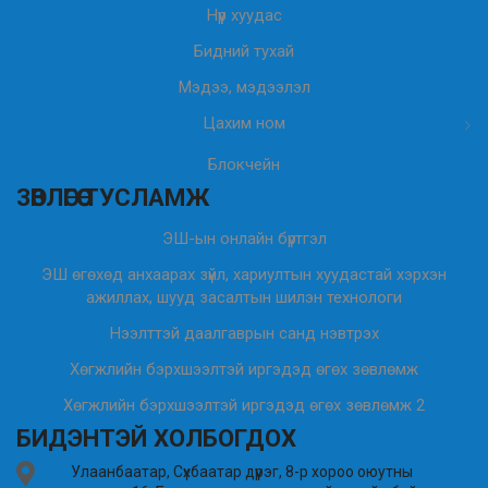
Нүүр хуудас
Бидний тухай
Мэдээ, мэдээлэл
Цахим ном
Блокчейн
ЗӨВЛӨГӨӨ ТУСЛАМЖ
ЭШ-ын онлайн бүртгэл
ЭШ өгөхөд анхаарах зүйл, хариултын хуудастай хэрхэн
ажиллах, шууд засалтын шилэн технологи
Нээлттэй даалгаврын санд нэвтрэх
Хөгжлийн бэрхшээлтэй иргэдэд өгөх зөвлөмж
Хөгжлийн бэрхшээлтэй иргэдэд өгөх зөвлөмж 2
БИДЭНТЭЙ ХОЛБОГДОХ
Улаанбаатар, Сүхбаатар дүүрэг, 8-р хороо оюутны