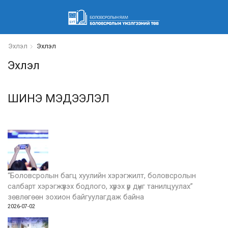
Эхлэл
Эхлэл
Эхлэл
ШИНЭ МЭДЭЭЛЭЛ
“Боловсролын багц хуулийн хэрэгжилт, боловсролын
салбарт хэрэгжүүлэх бодлого, хүрэх үр дүнг танилцуулах”
зөвлөгөөн зохион байгуулагдаж байна
2026-07-02