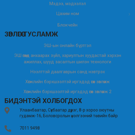
Мэдээ, мэдээлэл
Цахим ном
Блокчейн
ЗӨВЛӨГӨӨ ТУСЛАМЖ
ЭШ-ын онлайн бүртгэл
ЭШ өгөхөд анхаарах зүйл, хариултын хуудастай хэрхэн
ажиллах, шууд засалтын шилэн технологи
Нээлттэй даалгаврын санд нэвтрэх
Хөгжлийн бэрхшээлтэй иргэдэд өгөх зөвлөмж
Хөгжлийн бэрхшээлтэй иргэдэд өгөх зөвлөмж 2
БИДЭНТЭЙ ХОЛБОГДОХ
Улаанбаатар, Сүхбаатар дүүрэг, 8-р хороо оюутны
гудамж-16, Боловсролын үнэлгээний төвийн байр
7011 9498