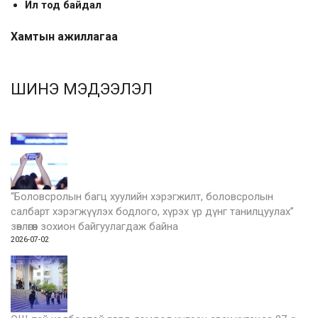
Ил тод байдал
Хамтын ажиллагаа
ШИНЭ МЭДЭЭЛЭЛ
“Боловсролын багц хуулийн хэрэгжилт, боловсролын
салбарт хэрэгжүүлэх бодлого, хүрэх үр дүнг танилцуулах”
зөвлөгөөн зохион байгуулагдаж байна
2026-07-02