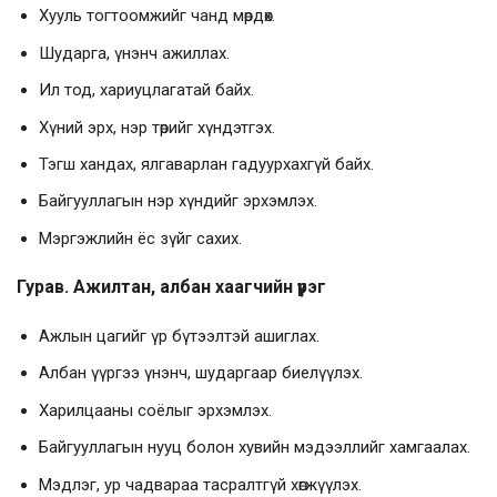
Хууль тогтоомжийг чанд мөрдөх.
Шударга, үнэнч ажиллах.
Ил тод, хариуцлагатай байх.
Хүний эрх, нэр төрийг хүндэтгэх.
Тэгш хандах, ялгаварлан гадуурхахгүй байх.
Байгууллагын нэр хүндийг эрхэмлэх.
Мэргэжлийн ёс зүйг сахих.
Гурав. Ажилтан, албан хаагчийн үүрэг
Ажлын цагийг үр бүтээлтэй ашиглах.
Албан үүргээ үнэнч, шударгаар биелүүлэх.
Харилцааны соёлыг эрхэмлэх.
Байгууллагын нууц болон хувийн мэдээллийг хамгаалах.
Мэдлэг, ур чадвараа тасралтгүй хөгжүүлэх.