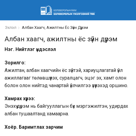
Эхлэл
Албан Хаагч, Ажилтны Ёс Зүйн Дүрэм
Албан хаагч, ажилтны ёс зүйн дүрэм
Нэг. Нийтлэг үндэслэл
Зорилго:
Ажилтан, албан хаагчийн ёс зүйтэй, хариуцлагатай үйл
ажиллагааг төлөвшүүлэх, суралцагч, эцэг эх, хамт олон
болон олон нийтэд чанартай үйлчилгээ үзүүлэхэд оршино.
Хамрах хүрээ:
Энэхүү дүрэм нь байгууллагын бүх мэргэжилтэн, удирдах
албан тушаалтанд хамаарна.
Хоёр. Баримтлах зарчим