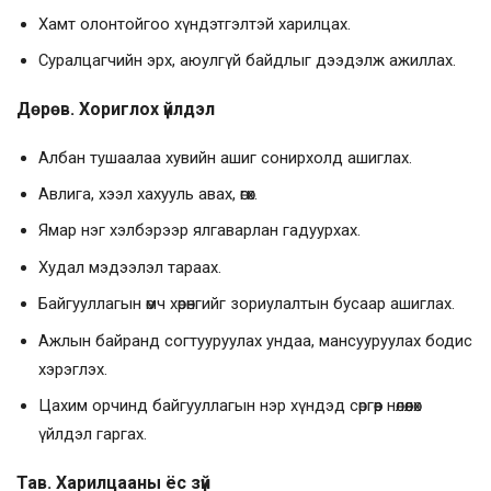
Хамт олонтойгоо хүндэтгэлтэй харилцах.
Суралцагчийн эрх, аюулгүй байдлыг дээдэлж ажиллах.
Дөрөв. Хориглох үйлдэл
Албан тушаалаа хувийн ашиг сонирхолд ашиглах.
Авлига, хээл хахууль авах, өгөх.
Ямар нэг хэлбэрээр ялгаварлан гадуурхах.
Худал мэдээлэл тараах.
Байгууллагын өмч хөрөнгийг зориулалтын бусаар ашиглах.
Ажлын байранд согтууруулах ундаа, мансууруулах бодис
хэрэглэх.
Цахим орчинд байгууллагын нэр хүндэд сөргөөр нөлөөлөх
үйлдэл гаргах.
Тав. Харилцааны ёс зүй