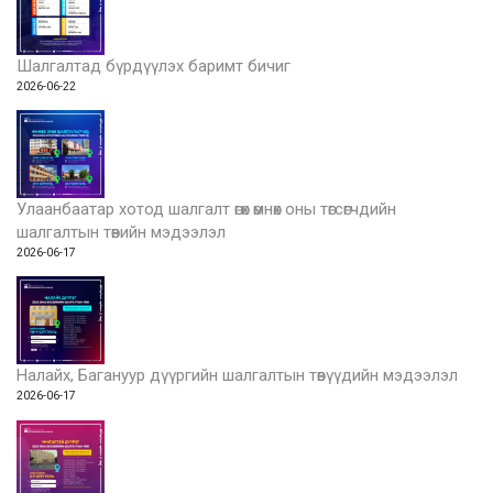
Шалгалтад бүрдүүлэх баримт бичиг
2026-06-22
Улаанбаатар хотод шалгалт өгөх өмнөх оны төгсөгчдийн
шалгалтын төвийн мэдээлэл
2026-06-17
Налайх, Багануур дүүргийн шалгалтын төвүүдийн мэдээлэл
2026-06-17