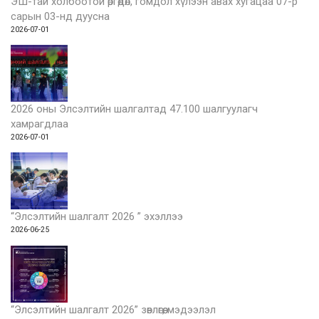
ЭШ-тай холбоотой өргөдөл, гомдол хүлээн авах хугацаа 07-р
сарын 03-нд дуусна
2026-07-01
2026 оны Элсэлтийн шалгалтад 47.100 шалгуулагч
хамрагдлаа
2026-07-01
“Элсэлтийн шалгалт 2026 ” эхэллээ
2026-06-25
“Элсэлтийн шалгалт 2026” зөвлөгөө, мэдээлэл