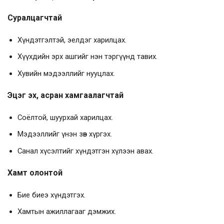
Суралцагчтай
Хүндэтгэлтэй, эелдэг харилцах.
Хүүхдийн эрх ашгийг нэн тэргүүнд тавих.
Хувийн мэдээллийг нууцлах.
Эцэг эх, асран хамгаалагчтай
Соёлтой, шуурхай харилцах.
Мэдээллийг үнэн зөв хүргэх.
Санал хүсэлтийг хүндэтгэн хүлээн авах.
Хамт олонтой
Бие биеэ хүндэтгэх.
Хамтын ажиллагааг дэмжих.