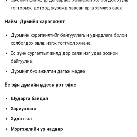
Зөрчлийн шинж, үр дагавраас хамааран холбогдох хууль
тогтоомж, дотоод журамд заасан арга хэмжээ авах.
Найм. Дүрмийн хэрэгжилт
Дүрмийн хэрэгжилтийг байгууллагын удирдлага болон
холбогдох зөвлөл, нэгж тогтмол хянана.
Ёс зүйн сургалтыг жилд дор хаяж нэг удаа зохион
байгуулна.
Дүрмийг бүх ажилтан дагаж мөрдөнө.
Ёс зүйн дүрмийн үндсэн үнэт зүйлс
Шударга байдал
Хариуцлага
Хүндэтгэл
Мэргэжлийн ур чадвар