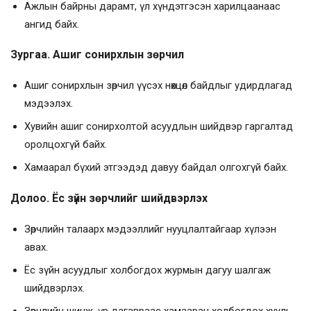
Ажлын байрны дарамт, үл хүндэтгэсэн харилцаанаас
ангид байх.
Зургаа. Ашиг сонирхлын зөрчил
Ашиг сонирхлын зөрчил үүсэх нөхцөл байдлыг удирдлагад
мэдээлэх.
Хувийн ашиг сонирхолтой асуудлын шийдвэр гаргалтад
оролцохгүй байх.
Хамаарал бүхий этгээдэд давуу байдал олгохгүй байх.
Долоо. Ёс зүйн зөрчлийг шийдвэрлэх
Зөрчлийн талаарх мэдээллийг нууцлалтайгаар хүлээн
авах.
Ёс зүйн асуудлыг холбогдох журмын дагуу шалгаж
шийдвэрлэх.