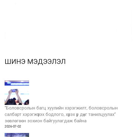
ШИНЭ МЭДЭЭЛЭЛ
“Боловсролын багц хуулийн хэрэгжилт, боловсролын
салбарт хэрэгжүүлэх бодлого, хүрэх үр дүнг танилцуулах”
зөвлөгөөн зохион байгуулагдаж байна
2026-07-02