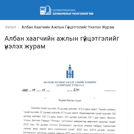
Эхлэл
Албан Хаагчийн Ажлын Гүйцэтгэлийг Үнэлэх Журам
Албан хаагчийн ажлын гүйцэтгэлийг
үнэлэх журам