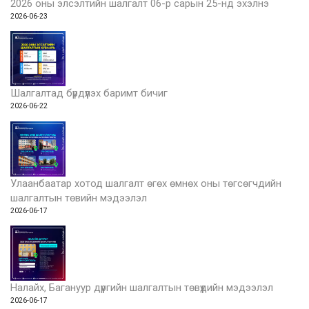
2026 оны элсэлтийн шалгалт 06-р сарын 25-нд эхэлнэ
2026-06-23
Шалгалтад бүрдүүлэх баримт бичиг
2026-06-22
Улаанбаатар хотод шалгалт өгөх өмнөх оны төгсөгчдийн
шалгалтын төвийн мэдээлэл
2026-06-17
Налайх, Багануур дүүргийн шалгалтын төвүүдийн мэдээлэл
2026-06-17