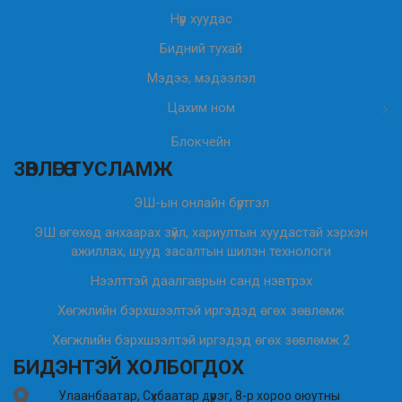
Нүүр хуудас
Бидний тухай
Мэдээ, мэдээлэл
Цахим ном
Блокчейн
ЗӨВЛӨГӨӨ ТУСЛАМЖ
ЭШ-ын онлайн бүртгэл
ЭШ өгөхөд анхаарах зүйл, хариултын хуудастай хэрхэн
ажиллах, шууд засалтын шилэн технологи
Нээлттэй даалгаврын санд нэвтрэх
Хөгжлийн бэрхшээлтэй иргэдэд өгөх зөвлөмж
Хөгжлийн бэрхшээлтэй иргэдэд өгөх зөвлөмж 2
БИДЭНТЭЙ ХОЛБОГДОХ
Улаанбаатар, Сүхбаатар дүүрэг, 8-р хороо оюутны