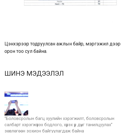
Цэнхэрээр
тодруулсан
ажлын байр, мэргэжил дээр
орон тоо сул байна.
ШИНЭ МЭДЭЭЛЭЛ
“Боловсролын багц хуулийн хэрэгжилт, боловсролын
салбарт хэрэгжүүлэх бодлого, хүрэх үр дүнг танилцуулах”
зөвлөгөөн зохион байгуулагдаж байна