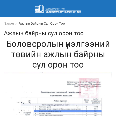
Эхлэл
Ажлын Байрны Сул Орон Тоо
Ажлын байрны сул орон тоо
Боловсролын үнэлгээний
төвийн ажлын байрны
сул орон тоо