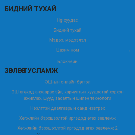
БИДНИЙ ТУХАЙ
Нүүр хуудас
Бидний тухай
Мэдээ, мэдээлэл
Цахим ном
Блокчейн
ЗӨВЛӨГӨӨ ТУСЛАМЖ
ЭШ-ын онлайн бүртгэл
ЭШ өгөхөд анхаарах зүйл, хариултын хуудастай хэрхэн
ажиллах, шууд засалтын шилэн технологи
Нээлттэй даалгаврын санд нэвтрэх
Хөгжлийн бэрхшээлтэй иргэдэд өгөх зөвлөмж
Хөгжлийн бэрхшээлтэй иргэдэд өгөх зөвлөмж 2