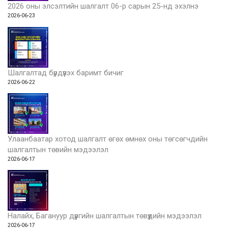
2026 оны элсэлтийн шалгалт 06-р сарын 25-нд эхэлнэ
2026-06-23
Шалгалтад бүрдүүлэх баримт бичиг
2026-06-22
Улаанбаатар хотод шалгалт өгөх өмнөх оны төгсөгчдийн
шалгалтын төвийн мэдээлэл
2026-06-17
Налайх, Багануур дүүргийн шалгалтын төвүүдийн мэдээлэл
2026-06-17