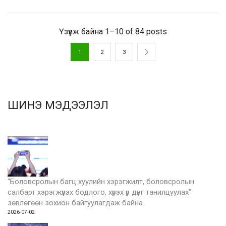
Үзүүлж байна 1–10 of 84 posts
1
2
3
ШИНЭ МЭДЭЭЛЭЛ
“Боловсролын багц хуулийн хэрэгжилт, боловсролын
салбарт хэрэгжүүлэх бодлого, хүрэх үр дүнг танилцуулах”
зөвлөгөөн зохион байгуулагдаж байна
2026-07-02