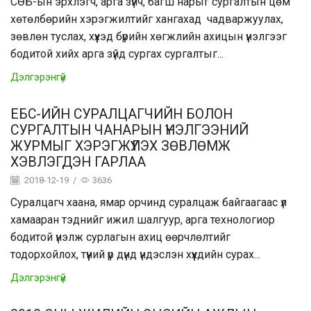
СӨБ-ын эрхлэгч, арга зүйч, багш нарыг сургалтын цөм
хөтөлбөрийн хэрэгжилтийг хангахад чадваржуулах,
зөвлөн туслах, хүүхэд бүрийн хөгжлийн ахицын үнэлгээг
бодитой хийх арга зүйд сургах сургалтыг...
Дэлгэрэнгүй
ЕБС-ИЙН СУРАЛЦАГЧИЙН БОЛОН
СУРГАЛТЫН ЧАНАРЫН ҮНЭЛГЭЭНИЙ
ЖУРМЫГ ХЭРЭГЖҮҮЛЭХ ЗӨВЛӨМЖ
ХЭВЛЭГДЭН ГАРЛАА
2018-12-19
/
3636
Суралцагч хаана, ямар орчинд суралцаж байгаагаас үл
хамааран тэднийг ижил шалгуур, арга технологиор
бодитой үнэлж сурлагын ахиц өөрчлөлтийг
тодорхойлох, түүний үр дүнд үндэслэн хүүхдийн сурах...
Дэлгэрэнгүй