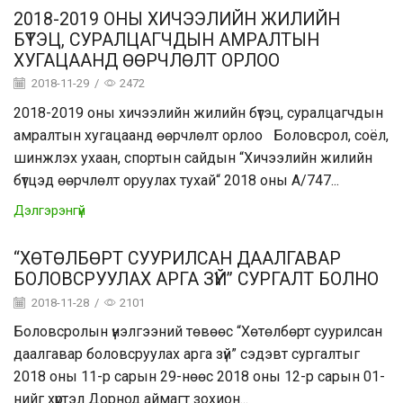
2018-2019 ОНЫ ХИЧЭЭЛИЙН ЖИЛИЙН
БҮТЭЦ, СУРАЛЦАГЧДЫН АМРАЛТЫН
ХУГАЦААНД ӨӨРЧЛӨЛТ ОРЛОО
2018-11-29
/
2472
2018-2019 оны хичээлийн жилийн бүтэц, суралцагчдын
амралтын хугацаанд өөрчлөлт орлоо Боловсрол, соёл,
шинжлэх ухаан, спортын сайдын “Хичээлийн жилийн
бүтцэд өөрчлөлт оруулах тухай“ 2018 оны А/747...
Дэлгэрэнгүй
“ХӨТӨЛБӨРТ СУУРИЛСАН ДААЛГАВАР
БОЛОВСРУУЛАХ АРГА ЗҮЙ” СУРГАЛТ БОЛНО
2018-11-28
/
2101
Боловсролын үнэлгээний төвөөс “Хөтөлбөрт суурилсан
даалгавар боловсруулах арга зүй” сэдэвт сургалтыг
2018 оны 11-р сарын 29-нөөс 2018 оны 12-р сарын 01-
нийг хүртэл Дорнод аймагт зохион...