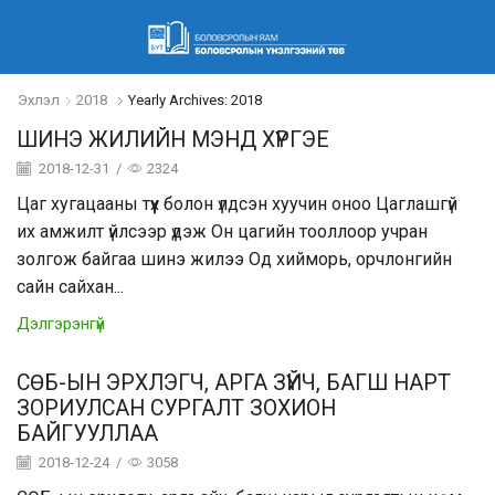
Эхлэл
2018
Yearly Archives: 2018
ШИНЭ ЖИЛИЙН МЭНД ХҮРГЭЕ
2018-12-31
/
2324
Цаг хугацааны түүх болон үлдсэн хуучин оноо Цаглашгүй
их амжилт үйлсээр үдэж Он цагийн тооллоор учран
золгож байгаа шинэ жилээ Од хийморь, орчлонгийн
сайн сайхан...
Дэлгэрэнгүй
СӨБ-ЫН ЭРХЛЭГЧ, АРГА ЗҮЙЧ, БАГШ НАРТ
ЗОРИУЛСАН СУРГАЛТ ЗОХИОН
БАЙГУУЛЛАА
2018-12-24
/
3058