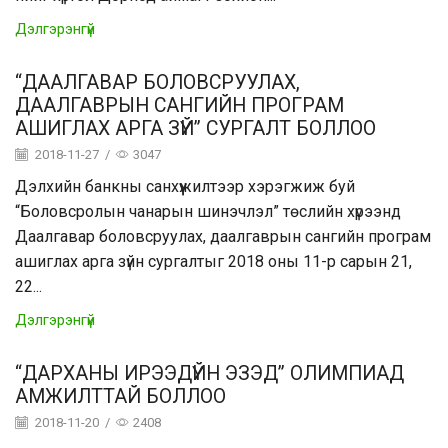
Дэлгэрэнгүй
“ДААЛГАВАР БОЛОВСРУУЛАХ,
ДААЛГАВРЫН САНГИЙН ПРОГРАМ
АШИГЛАХ АРГА ЗҮЙ” СУРГАЛТ БОЛЛОО
2018-11-27
/
3047
Дэлхийн банкны санхүүжилтээр хэрэгжиж буй
“Боловсролын чанарын шинэчлэл” төслийн хүрээнд
Даалгавар боловсруулах, даалгаврын сангийн програм
ашиглах арга зүйн сургалтыг 2018 оны 11-р сарын 21,
22...
Дэлгэрэнгүй
“ДАРХАНЫ ИРЭЭДҮЙН ЭЗЭД” ОЛИМПИАД
АМЖИЛТТАЙ БОЛЛОО
2018-11-20
/
2408