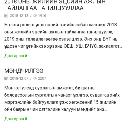
2018 ОНЫ ЖИЛИЙН ЭЦСИЙН АЖЛЫН
ТАЙЛАНГАА ТАНИЛЦУУЛЛАА
2018-12-13
/
1916
Боловсролын үнэлгээний төвийн албан хаагчид 2018
оны жилийн эцсийн ажлын тайлангаа танилцуулж,
2019 оны төлөвлөгөөгөө хэлэлцлээ. Энэ онд БҮТ нь
үндсэн чиг үүргийнхээ хүрээнд ЭЕШ, УШ, БЧҮС, захиалгат...
Дэлгэрэнгүй
МЭНДЧИЛГЭЭ
2018-12-07
/
2207
Монгол улсад сурлагын амжилт, бүх шатны
боловсролын сургалтын чанарт үнэлгээ, судалгаа хийх
мэргэжлийн байгууллага үүсэж хөгжсөний 15 жилийн
ойн баярын чин сэтгэлийн халуун мэндийг энэ...
Дэлгэрэнгүй