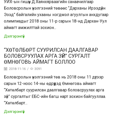
УИХ-ын гишүүн Д.Хаянхярваагийн санаачилгаар
Боловсролын үнэлгээний төвөөс “Дарханы Ирээдүйн
Эзэд” байгалийн ухааны нэгдмэл агуулгын анхдугаар
олимпиадыг 2018 оны 11-р сарын 18-нд Дархан-Уул
аймагт амжилттай зохион...
Дэлгэрэнгүй
“ХӨТӨЛБӨРТ СУУРИЛСАН ДААЛГАВАР
БОЛОВСРУУЛАХ АРГА ЗҮЙ” СУРГАЛТ
ӨМНӨГОВЬ АЙМАГТ БОЛЛОО
2018-11-16
/
3091
Боловсролын үнэлгээний төв нь 2018 оны 11 дүгээр
сарын 12-ноос 14-ны өдрүүдэд Өмнөговь аймагт
“Хөтөлбөрт суурилсан даалгавар боловсруулах арга
зүй” сургалтыг ЕБС-ийн багш нарт зохион байгууллаа.
“Хөтөлбөрт...
Дэлгэрэнгүй