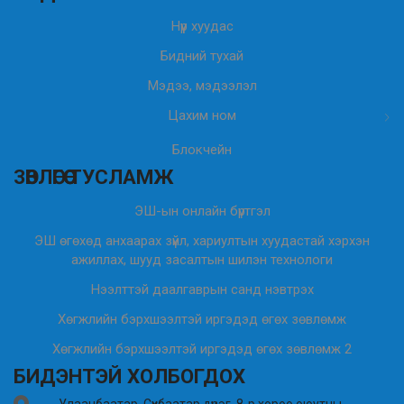
Нүүр хуудас
Бидний тухай
Мэдээ, мэдээлэл
Цахим ном
Блокчейн
ЗӨВЛӨГӨӨ ТУСЛАМЖ
ЭШ-ын онлайн бүртгэл
ЭШ өгөхөд анхаарах зүйл, хариултын хуудастай хэрхэн
ажиллах, шууд засалтын шилэн технологи
Нээлттэй даалгаврын санд нэвтрэх
Хөгжлийн бэрхшээлтэй иргэдэд өгөх зөвлөмж
Хөгжлийн бэрхшээлтэй иргэдэд өгөх зөвлөмж 2
БИДЭНТЭЙ ХОЛБОГДОХ
Улаанбаатар, Сүхбаатар дүүрэг, 8-р хороо оюутны