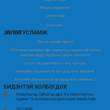
Мэдээ, мэдээлэл
Цахим ном
Блокчейн
ЗӨВЛӨГӨӨ ТУСЛАМЖ
ЭШ-ын онлайн бүртгэл
ЭШ өгөхөд анхаарах зүйл, хариултын хуудастай хэрхэн
ажиллах, шууд засалтын шилэн технологи
Нээлттэй даалгаврын санд нэвтрэх
Хөгжлийн бэрхшээлтэй иргэдэд өгөх зөвлөмж
Хөгжлийн бэрхшээлтэй иргэдэд өгөх зөвлөмж 2
БИДЭНТЭЙ ХОЛБОГДОХ
Улаанбаатар, Сүхбаатар дүүрэг, 8-р хороо оюутны
гудамж-16, Боловсролын үнэлгээний төвийн байр
7011 9498