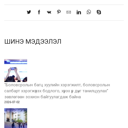
ШИНЭ МЭДЭЭЛЭЛ
“Боловсролын багц хуулийн хэрэгжилт, боловсролын
салбарт хэрэгжүүлэх бодлого, хүрэх үр дүнг танилцуулах”
зөвлөгөөн зохион байгуулагдаж байна
2026-07-02