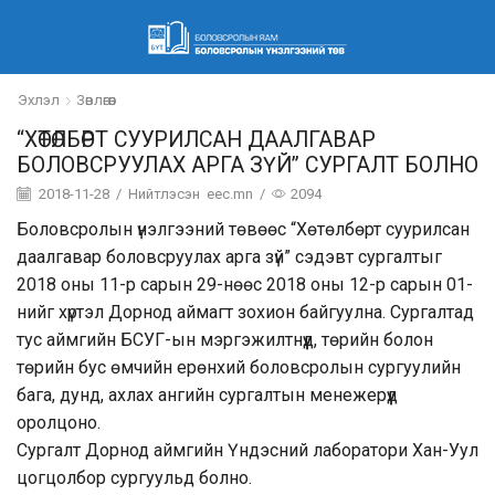
Эхлэл
Зөвлөгөөн
“ХӨТӨЛБӨРТ СУУРИЛСАН ДААЛГАВАР
БОЛОВСРУУЛАХ АРГА ЗҮЙ” СУРГАЛТ БОЛНО
2018-11-28
/
Нийтлэсэн
eec.mn
/
2094
Боловсролын үнэлгээний төвөөс “Хөтөлбөрт суурилсан
даалгавар боловсруулах арга зүй” сэдэвт сургалтыг
2018 оны 11-р сарын 29-нөөс 2018 оны 12-р сарын 01-
нийг хүртэл Дорнод аймагт зохион байгуулна. Сургалтад
тус аймгийн БСУГ-ын мэргэжилтнүүд, төрийн болон
төрийн бус өмчийн ерөнхий боловсролын сургуулийн
бага, дунд, ахлах ангийн сургалтын менежерүүд
оролцоно.
Сургалт Дорнод аймгийн Үндэсний лаборатори Хан-Уул
цогцолбор сургуульд болно.