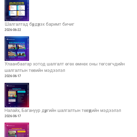
Шалгалтад бүрдүүлэх баримт бичиг
2026-06-22
Улаанбаатар хотод шалгалт өгөх өмнөх оны төгсөгчдийн
шалгалтын төвийн мэдээлэл
2026-06-17
Налайх, Багануур дүүргийн шалгалтын төвүүдийн мэдээлэл
2026-06-17