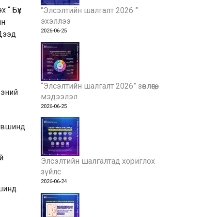
 “ Бүх
“Элсэлтийн шалгалт 2026 ”
эхэллээ
йн
2026-06-25
“Дээд
“Элсэлтийн шалгалт 2026” зөвлөгөө,
ээний
мэдээлэл
2026-06-25
түвшинд
й
Элсэлтийн шалгалтад хориглох
зүйлс
2026-06-24
вшинд