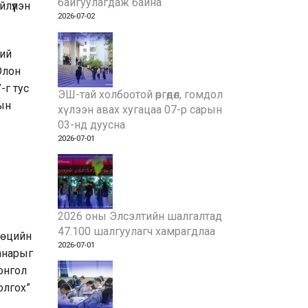
байгуулагдаж байна
лүүлэн
2026-07-02
ний
Олон
-г тус
ЭШ-тай холбоотой өргөдөл, гомдол
ын
хүлээн авах хугацаа 07-р сарын
03-нд дуусна
2026-07-01
2026 оны Элсэлтийн шалгалтад
47.100 шалгуулагч хамрагдлаа
өөцийн
2026-07-01
анарыг
онгол
олгох”