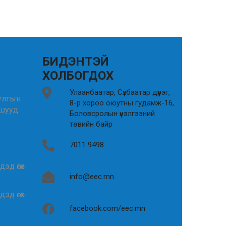
БИДЭНТЭЙ
ХОЛБОГДОХ
Улаанбаатар, Сүхбаатар дүүрэг,
иултын
8-р хороо оюутны гудамж-16,
 шууд
Боловсролын үнэлгээний
төвийн байр
7011 9498
эд өгөх
info@eec.mn
эд өгөх
facebook.com/eec.mn