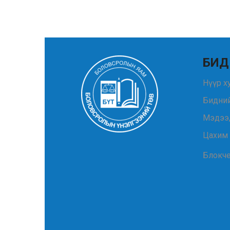
БИД
Нүүр х
Бидний
Мэдээ
Цахим
Блокч