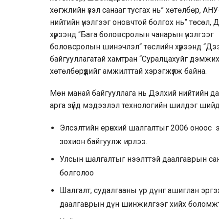
хөгжлийн үзэл санааг тусгах нь” хөтөлбөр, АНУ-
нийтийн үнэлгээг оновчтой болгох нь” төсө
хүрээнд “Бага боловсролын чанарын үнэлгээг 
боловсролын шинэчлэл“ төслийн хүрээнд “Дээ
байгууллагатай хамтран “Суралцахуйг дэмжих
хөтөлбөрүүдийг амжилттай хэрэгжүүлж байна.
Мөн манай байгууллага нь Дэлхий нийтийн да
арга зүйд мэдээлэл технологийн шилдэг шийдлү
Элсэлтийн ерөнхий шалгалтыг 2006 оноос 
зохион байгуулж ирлээ.
Улсын шалгалтыг нээлттэй даалгаврын сан
болголоо
Шалгалт, судалгааны үр дүнг ашиглан эргэх
даалгаврын дүн шинжилгээг хийх боломжто