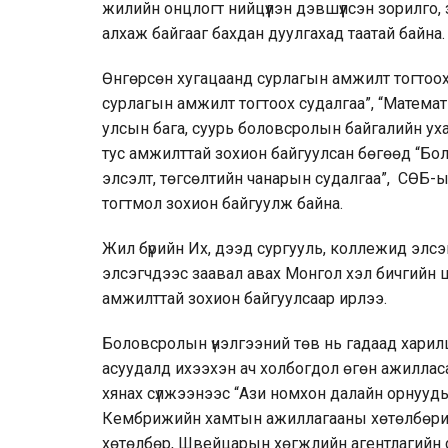
жилийн онцлогт нийцүүлэн дэвшүүлсэн зорилго
алхаж байгааг бахдан дуулгахад таатай байна.
Өнгөрсөн хугацаанд сурлагын амжилт тогтоох, т
сурлагын амжилт тогтоох судалгаа”, “Матема
улсын бага, суурь боловсролын байгалийн уха
тус амжилттай зохион байгуулсан бөгөөд “Бо
элсэлт, төгсөлтийн чанарын судалгаа”, СӨБ-ын
тогтмол зохион байгуулж байна.
Жил бүрийн Их, дээд сургууль, коллежид элсэ
элсэгчдээс заавал авах Монгол хэл бичгийн ш
амжилттай зохион байгуулсаар ирлээ.
Боловсролын үнэлгээний төв нь гадаад харилц
асуудалд ихээхэн ач холбогдол өгөн ажилла
хянах сүлжээнээс “Ази номхон далайн орнууд
Кембрижийн хамтын ажиллагааны хөтөлбөрийн
хөтөлбөр, Швейцарын хөгжлийн агентлагийн с