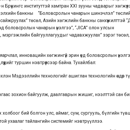
н Брүүкингс институттэй хамтран XXI зууны чадварыг хөгжүүлэх
л, Дэлхийн банкны “Боловсролын чанарын шинэчлэл” төсли
сайжруулах” төсөл, Азийн хөгжлийн банкны санхүүжилттэй 
д боловсролын чанарын үнэлгээ”, “JICA” олон улсын
, мэргэжлийн байгууллагуудыг чадавхжуулах” зэрэг төсөл,
яарчлал, инновацийн хөгжингүй эрин үед боловсролын үнэлг
үдийг туршин нэвтрүүлсээр байна. Тухайлбал:
эхлэн Мэдээллийн технологийг ашиглан технологийн өндөр 
гаас зохион байгуулж, даалгаврын жишиг, нээлттэй сан би
 холбоог бий болгон улс, аймаг, сум, сургууль, бүлгийн тү
й ухаалаг тайлангийн системийг нэвтрүүллээ.