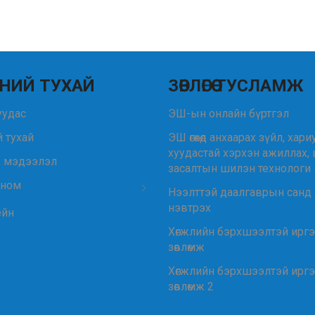
НИЙ ТУХАЙ
ЗӨВЛӨГӨӨ ТУСЛАМЖ
уудас
ЭШ-ын онлайн бүртгэл
 тухай
ЭШ өгөхөд анхаарах зүйл, хар
хуудастай хэрхэн ажиллах,
, мэдээлэл
засалтын шилэн технологи
 ном
Нээлттэй даалгаврын санд
нэвтрэх
ейн
Хөгжлийн бэрхшээлтэй иргэд
зөвлөмж
Хөгжлийн бэрхшээлтэй иргэд
зөвлөмж 2