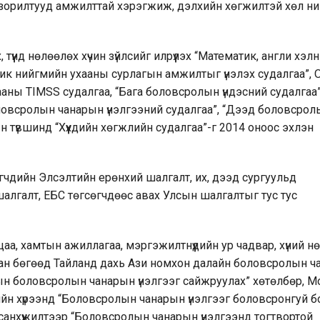
, зорилтууд амжилттай хэрэгжиж, дэлхийн хөгжилтэй хөл ний
үүнд нөлөөлөх хүчин зүйлсийг илрүүлэх “Математик, англи хэл
тик нийгмийн ухааны сурлагын амжилтыг үнэлэх судалгаа”, 
аны TIMSS судалгаа, “Бага боловсролын үндэсний судалгаа”
ловсролын чанарын үнэлгээний судалгаа”, “Дээд боловсрол
 түвшинд “Хүүхдийн хөгжлийн судалгаа”-г 2014 оноос эхлэн
гчдийн Элсэлтийн ерөнхий шалгалт, их, дээд сургуульд
алгалт, ЕБС төгсөгчдөөс авах Улсын шалгалтыг тус тус
аа, хамтын ажиллагаа, мэргэжилтнүүдийн ур чадвар, хүний н
сан бөгөөд Тайланд дахь Ази номхон далайн боловсролын ч
ын боловсролын чанарын үнэлгээг сайжруулах” хөтөлбөр, М
 хүрээнд “Боловсролын чанарын үнэлгээг боловсронгуй б
анхүүжилтээр “Боловсролын чанарын үнэлгээнд тогтвортой