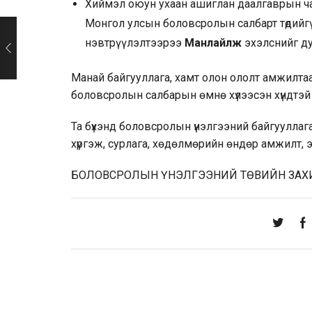
Хиймэл оюун ухаан ашиглан даалгаврын ч
Монгол улсын боловсролын салбарт төдий
нэвтрүүлэлтээрээ
Манлайлж
эхэлснийг ду
Манай байгууллага, хамт олон ололт амжилтаа у
боловсролын салбарын өмнө хүлээсэн хүндтэй үү
Та бүхэнд боловсролын үнэлгээний байгууллаг
хүргэж, сурлага, хөдөлмөрийн өндөр амжилт, эрү
БОЛОВСРОЛЫН ҮНЭЛГЭЭНИЙ ТӨВИЙН ЗАХИ