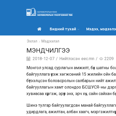
Бидний тухай
Мэдээ, мэдээл
Эхлэл
Мэдээлэл
МЭНДЧИЛГЭЭ
2018-12-07
/
Нийтлэсэн
eec.mn
/
2209
Монгол улсад сурлагын амжилт, бүх шатны бо
байгууллага үүсэж хөгжсөний 15 жилийн ойн ба
бүтээлцсэн боловсролын салбарын нийт ажилта
байгууллагын хамт олондоо БСШУСЯ-ны дэрг
хувиасаа хүргэж, эрүүл энх, эрч хүч, сайн сайхан б
Шинэ тулгар байгуулагдсан манай байгууллагын
удирдлага, ажилтан, албан хаагч, мэргэжилтнүү