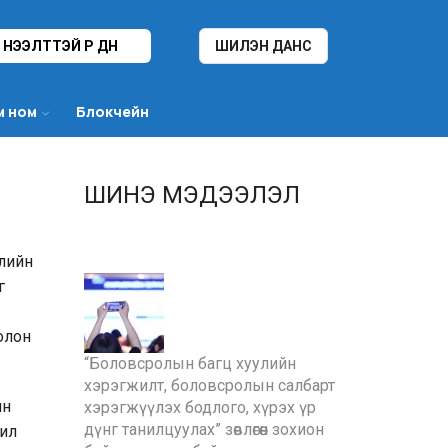
НЭЭЛТТЭЙ ҮР ДҮН
ШИЛЭН ДАНС
м ном
Блокчейн
ШИНЭ МЭДЭЭЛЭЛ
жлийн
г
олон
“Боловсролын багц хуулийн
хэрэгжилт, боловсролын салбарт
йн
хэрэгжүүлэх бодлого, хүрэх үр
дүнг танилцуулах” зөвлөгөөн зохион
жил