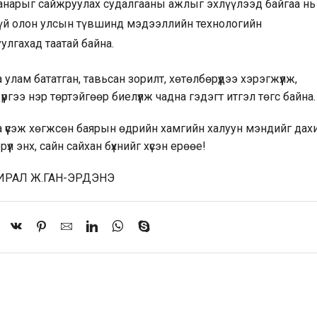
анарыг сайжруулах судалгааны ажлыг эхлүүлээд байгаа нь
гүй олон улсын түвшинд мэдээллийн технологийн
улгахад таатай байна.
лам бататган, тавьсан зорилт, хөтөлбөрүүдээ хэрэгжүүлж,
ргээ нэр төртэйгөөр биелүүлж чадна гэдэгт итгэл төгс байна.
а үүсэж хөгжсөн баярын өдрийн хамгийн халуун мэндийг дах
үл энх, сайн сайхан бүхнийг хүсэн ерөөе!
РАЛ Ж.ГАН-ЭРДЭНЭ