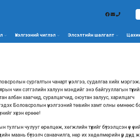
эл
Үнэлгээний чиглэл
Элсэлтийн шалгалт
Цахи
ловсролын сургалтын чанарт үнэлгээ, судалгаа хийх мэргэ
ярын чин сэтгэлийн халуун мэндийг энэ байгууллагын түүхий
н албан хаагчид, суралцагчид, оюутан залуус, харилцагч
эдэх Боловсролын үнэлгээний төвийн хамт олны өмнөөс б
үхнийг хүсэн ерөөе!
 тулгын чулууг өрөлцөж, хөгжлийн түүхийг бүтээлцсэн үе үеи
дийн маань бүтээлч санаачилга, нөр их хөдөлмөрийн үр дүнд 