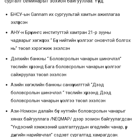
сургалт семинарыг зохион байгууллаа. Үүнд:
БНСУ-
ын
Gannam их сургуультай хамтын ажиллагаа
эхлүүлсэн
АНУ-н Брүүкингс институттэй хамтран 21-р зууны
чадварыг хөгжүүлэх “ Бүх нийтийн үнэлгээг оновчтой болгох
нь” төсөл хэрэгжиж эхэлсэн
Дэлхийн банкны “ Боловсролын чанарын шинэчлэл”
төслийн хүрээнд Бага боловсролын чанарын үнэлгээг
сайжруулах төсөл эхэлсэн
Азийн хөгжлийн банкны санхүүжилттэй “Дээд
боловсролын шинэчлэл “ төслийн хүрээнд Дээд
боловсролын чанарын үнэлгээ төсөл эхэлсэн
Ази-Номхон далайн бүс нутгийн боловсролын чанарыг
хянах байгууллага /NEQMAP/ дээр зохион байгуулагдсан
“Үндэсний хэмжээний шалгалтуудын өгөдлийн чанар, үр
дүнгийн нарийвчлал” сэдэвт сургалтад хамрагдсан.