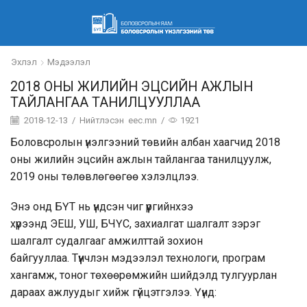
Эхлэл
Мэдээлэл
2018 ОНЫ ЖИЛИЙН ЭЦСИЙН АЖЛЫН
ТАЙЛАНГАА ТАНИЛЦУУЛЛАА
2018-12-13
/
Нийтлэсэн
eec.mn
/
1921
Боловсролын үнэлгээний төвийн албан хаагчид 2018
оны жилийн эцсийн ажлын тайлангаа танилцуулж,
2019 оны төлөвлөгөөгөө хэлэлцлээ.
Энэ онд БҮТ нь үндсэн чиг үүргийнхээ
хүрээнд
ЭЕШ
,
УШ
,
БЧҮС
, захиалгат шалгалт зэрэг
шалгалт судалгааг амжилттай зохион
байгууллаа. Түүнчлэн мэдээлэл технологи, програм
хангамж, тоног төхөөрөмжийн шийдэлд тулгуурлан
дараах ажлуудыг хийж гүйцэтгэлээ. Үүнд: