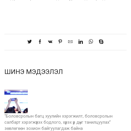
ШИНЭ МЭДЭЭЛЭЛ
“Боловсролын багц хуулийн хэрэгжилт, боловсролын
салбарт хэрэгжүүлэх бодлого, хүрэх үр дүнг танилцуулах”
зөвлөгөөн зохион байгуулагдаж байна