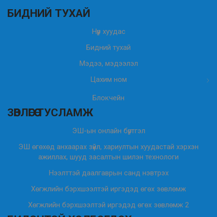
БИДНИЙ ТУХАЙ
Нүүр хуудас
Бидний тухай
Мэдээ, мэдээлэл
Цахим ном
Блокчейн
ЗӨВЛӨГӨӨ ТУСЛАМЖ
ЭШ-ын онлайн бүртгэл
ЭШ өгөхөд анхаарах зүйл, хариултын хуудастай хэрхэн
ажиллах, шууд засалтын шилэн технологи
Нээлттэй даалгаврын санд нэвтрэх
Хөгжлийн бэрхшээлтэй иргэдэд өгөх зөвлөмж
Хөгжлийн бэрхшээлтэй иргэдэд өгөх зөвлөмж 2