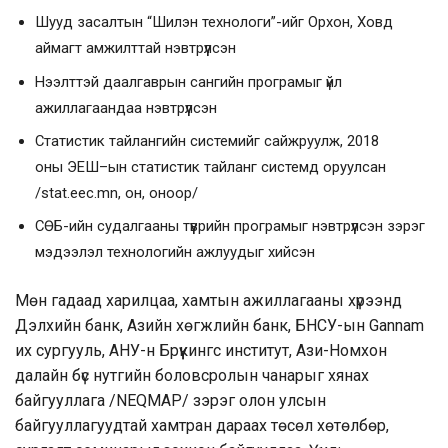
Шууд засалтын “Шилэн технологи”-
ийг
Орхон, Ховд
аймагт амжилттай нэвтрүүлсэн
Нээлттэй даалгаврын сангийн програмыг үйл
ажиллагаандаа нэвтрүүлсэн
Статистик тайлангийн системийг сайжруулж, 2018
оны
ЭЕШ
–
ын
статистик тайланг системд оруулсан
/stat.eec.mn, он, оноор/
СӨБ
-ийн судалгааны түүврийн програмыг нэвтрүүлсэн зэрэг
мэдээлэл технологийн ажлуудыг хийсэн
Мөн гадаад харилцаа, хамтын ажиллагааны хүрээнд
Дэлхийн банк, Азийн хөгжлийн банк, БНСУ-
ын
Gannam
их сургууль, АНУ-н Брүүкингс институт, Ази-Номхон
далайн бүс нутгийн боловсролын чанарыг хянах
байгууллага /NEQMAP/ зэрэг олон улсын
байгууллагуудтай хамтран дараах төсөл хөтөлбөр,