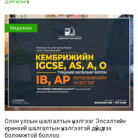
Дэлгэрэнгүй
Мэдээлэл
Олон улсын шалгалтын үнэлгээг Элсэлтийн
ерөнхий шалгалтын үнэлгээтэй дүйцүүлэх
боломжтой боллоо