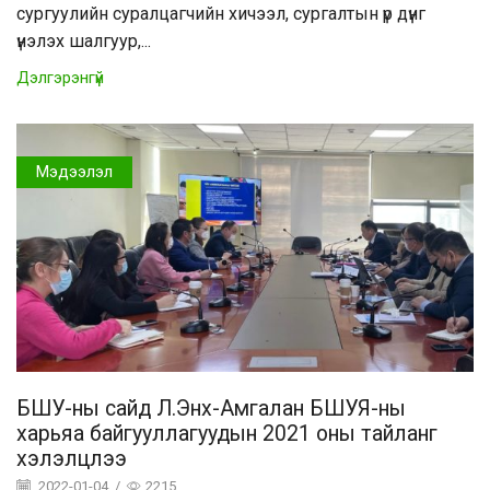
сургуулийн суралцагчийн хичээл, сургалтын үр дүнг
үнэлэх шалгуур,...
Дэлгэрэнгүй
Мэдээлэл
БШУ-ны сайд Л.Энх-Амгалан БШУЯ-ны
харьяа байгууллагуудын 2021 оны тайланг
хэлэлцлээ
2022-01-04
/
2215