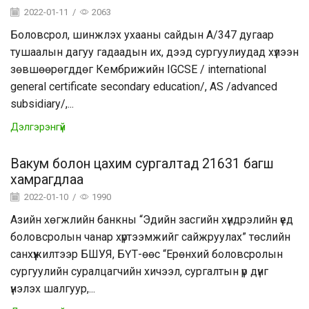
2022-01-11
/
2063
Боловсрол, шинжлэх ухааны сайдын А/347 дугаар
тушаалын дагуу гадаадын их, дээд сургуулиудад хүлээн
зөвшөөрөгддөг Кембрижийн IGCSE / international
general certificate secondary education/, AS /advanced
subsidiary/,...
Дэлгэрэнгүй
Вакум болон цахим сургалтад 21631 багш
хамрагдлаа
2022-01-10
/
1990
Азийн хөгжлийн банкны “Эдийн засгийн хүндрэлийн үед
боловсролын чанар хүртээмжийг сайжруулах” төслийн
санхүүжилтээр БШУЯ, БҮТ-өөс “Ерөнхий боловсролын
сургуулийн суралцагчийн хичээл, сургалтын үр дүнг
үнэлэх шалгуур,...