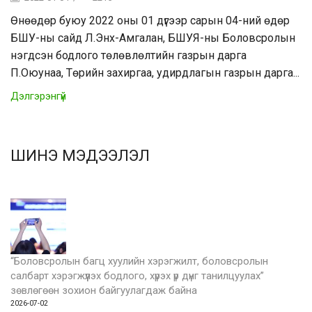
Өнөөдөр буюу 2022 оны 01 дүгээр сарын 04-ний өдөр
БШУ-ны сайд Л.Энх-Амгалан, БШУЯ-ны Боловсролын
нэгдсэн бодлого төлөвлөлтийн газрын дарга
П.Оюунаа, Төрийн захиргаа, удирдлагын газрын дарга...
Дэлгэрэнгүй
ШИНЭ МЭДЭЭЛЭЛ
“Боловсролын багц хуулийн хэрэгжилт, боловсролын
салбарт хэрэгжүүлэх бодлого, хүрэх үр дүнг танилцуулах”
зөвлөгөөн зохион байгуулагдаж байна
2026-07-02