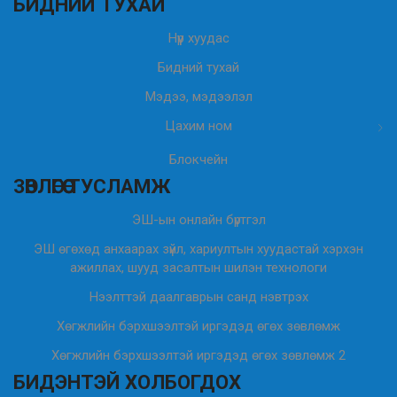
БИДНИЙ ТУХАЙ
Нүүр хуудас
Бидний тухай
Мэдээ, мэдээлэл
Цахим ном
Блокчейн
ЗӨВЛӨГӨӨ ТУСЛАМЖ
ЭШ-ын онлайн бүртгэл
ЭШ өгөхөд анхаарах зүйл, хариултын хуудастай хэрхэн
ажиллах, шууд засалтын шилэн технологи
Нээлттэй даалгаврын санд нэвтрэх
Хөгжлийн бэрхшээлтэй иргэдэд өгөх зөвлөмж
Хөгжлийн бэрхшээлтэй иргэдэд өгөх зөвлөмж 2
БИДЭНТЭЙ ХОЛБОГДОХ