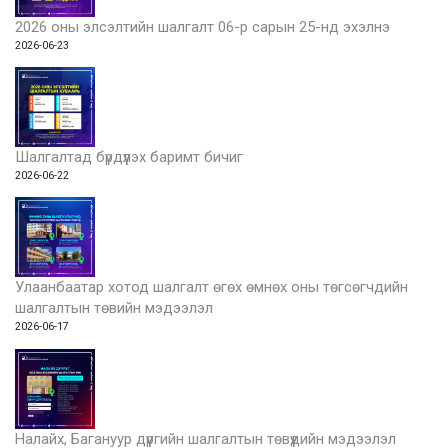
2026 оны элсэлтийн шалгалт 06-р сарын 25-нд эхэлнэ
2026-06-23
Шалгалтад бүрдүүлэх баримт бичиг
2026-06-22
Улаанбаатар хотод шалгалт өгөх өмнөх оны төгсөгчдийн
шалгалтын төвийн мэдээлэл
2026-06-17
Налайх, Багануур дүүргийн шалгалтын төвүүдийн мэдээлэл