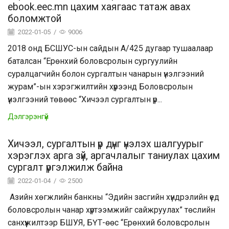
ebook.eec.mn цахим хаягаас татаж авах
боломжтой
2022-01-05
/
9006
2018 онд БСШУС-ын сайдын А/425 дугаар тушаалаар
баталсан “Ерөнхий боловсролын сургуулийн
суралцагчийн болон сургалтын чанарын үнэлгээний
журам”-ын хэрэгжилтийн хүрээнд Боловсролын
үнэлгээний төвөөс “Хичээл сургалтын үр...
Дэлгэрэнгүй
Хичээл, сургалтын үр дүнг үнэлэх шалгуурыг
хэрэглэх арга зүй, аргачлалыг таниулах цахим
сургалт үргэлжилж байна
2022-01-04
/
2500
Азийн хөгжлийн банкны “Эдийн засгийн хүндрэлийн үед
боловсролын чанар хүртээмжийг сайжруулах” төслийн
санхүүжилтээр БШУЯ, БҮТ-өөс “Ерөнхий боловсролын