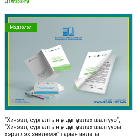
Дэлгэрэнгүй
Мэдээлэл
“Хичээл, сургалтын үр дүнг үнэлэх шалгуур”,
“Хичээл, сургалтын үр дүнг үнэлэх шалгуурыг
хэрэглэх зөвлөмж” гарын авлагыг