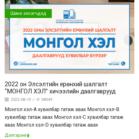
Шинэ элсэгчдэд
2022 он Элсэлтийн ерөнхий шалгалт
“МОНГОЛ ХЭЛ” хичээлийн даалгаврууд
2022-08-19
/
38049
Монгол хэл-A хувилбар татаж авах Монгол хэл-B.
хувилбар татаж авах Монгол хэл-C хувилбар татаж
авах Монгол хэл-D хувилбар татаж авах
Дэлгэрэнгүй