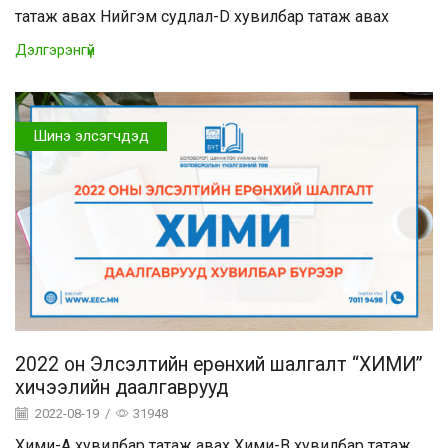
татаж авах Нийгэм судлал-D хувилбар татаж авах
Дэлгэрэнгүй
Шинэ элсэгчдэд
2022 он Элсэлтийн ерөнхий шалгалт “ХИМИ”
хичээлийн даалгаврууд
2022-08-19
/
31948
Хими-A хувилбар татаж авах Хими-B хувилбар татаж