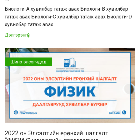
Биологи-A хувилбар татаж авах Биологи-B хувилбар
татаж авах Биологи-C хувилбар татаж авах Биологи-D
хувилбар татаж авах
Дэлгэрэнгүй
Шинэ элсэгчдэд
2022 он Элсэлтийн ерөнхий шалгалт