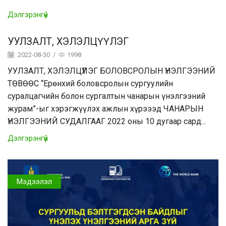
Дэлгэрэнгүй
УУЛЗАЛТ, ХЭЛЭЛЦҮҮЛЭГ
2022-08-30
/
1998
УУЛЗАЛТ, ХЭЛЭЛЦҮҮЛЭГ БОЛОВСРОЛЫН ҮНЭЛГЭЭНИЙ
ТӨВӨӨС “Ерөнхий боловсролын сургуулийн
суралцагчийн болон сургалтын чанарын үнэлгээний
журам”-ыг хэрэгжүүлэх ажлын хүрэээд ЧАНАРЫН
ҮНЭЛГЭЭНИЙ СУДАЛГААГ 2022 оны 10 дугаар сард...
Дэлгэрэнгүй
Мэдээлэл