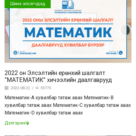
Шинэ элсэгчдэд
2022 он Элсэлтийн ерөнхий шалгалт
“МАТЕМАТИК” хичээлийн даалгаврууд
2022-08-22
/
55775
Математик-A хувилбар татаж авах Математик-B
хувилбар татаж авах Математик-C хувилбар татаж авах
Математик-D хувилбар татаж авах
Дэлгэрэнгүй