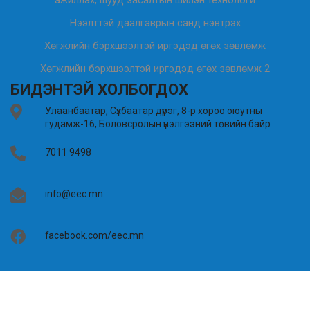
Нээлттэй даалгаврын санд нэвтрэх
Хөгжлийн бэрхшээлтэй иргэдэд өгөх зөвлөмж
Хөгжлийн бэрхшээлтэй иргэдэд өгөх зөвлөмж 2
БИДЭНТЭЙ ХОЛБОГДОХ
Улаанбаатар, Сүхбаатар дүүрэг, 8-р хороо оюутны
гудамж-16, Боловсролын үнэлгээний төвийн байр
7011 9498
info@eec.mn
facebook.com/eec.mn