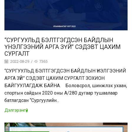
“СУРГУУЛЬД БЭЛТГЭГДСЭН БАЙДЛЫН
ҮНЭЛГЭЭНИЙ АРГА ЗҮЙ” СЭДЭВТ ЦАХИМ
СУРГАЛТ
2022-08-29
/
7365
“СУРГУУЛЬД БЭЛТГЭГДСЭН БАЙДЛЫН ҮНЭЛГЭЭНИЙ
АРГА ЗҮЙ” СЭДЭВТ ЦАХИМ СУРГАЛТ ЗОХИОН
БАЙГУУЛАГДАЖ БАЙНА. Боловсрол, шинжлэх ухаан,
спортын сайдын 2020 оны А/280 дугаар тушаалаар
батлагдсан “Сургуулийн...
Дэлгэрэнгүй