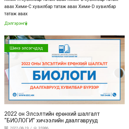
авах Хими-C хувилбар татаж авах Хими-D хувилбар
татаж авах
Дэлгэрэнгүй
Шинэ элсэгчдэд
2022 он Элсэлтийн ерөнхий шалгалт
“БИОЛОГИ” хичээлийн даалгаврууд
2022-08-19
/
35986