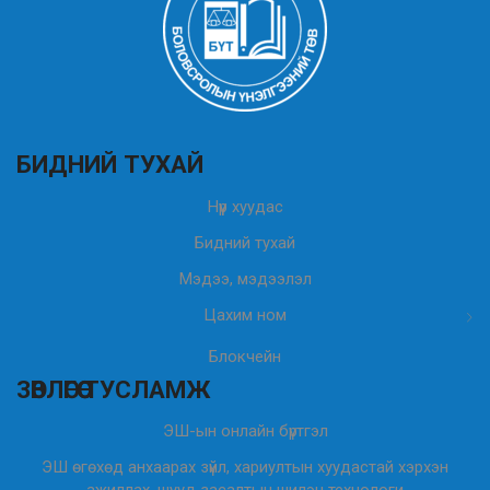
БИДНИЙ ТУХАЙ
Нүүр хуудас
Бидний тухай
Мэдээ, мэдээлэл
Цахим ном
Блокчейн
ЗӨВЛӨГӨӨ ТУСЛАМЖ
ЭШ-ын онлайн бүртгэл
ЭШ өгөхөд анхаарах зүйл, хариултын хуудастай хэрхэн
ажиллах, шууд засалтын шилэн технологи