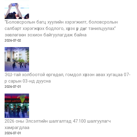
“Боловсролын багц хуулийн хэрэгжилт, боловсролын
салбарт хэрэгжүүлэх бодлого, хүрэх үр дүнг танилцуулах”
зөвлөгөөн зохион байгуулагдаж байна
2026-07-02
ЭШ-тай холбоотой өргөдөл, гомдол хүлээн авах хугацаа 07-
р сарын 03-нд дуусна
2026-07-01
2026 оны Элсэлтийн шалгалтад 47.100 шалгуулагч
хамрагдлаа
2026-07-01