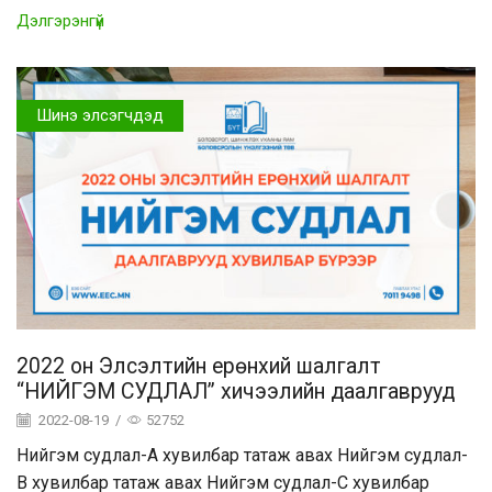
Дэлгэрэнгүй
Шинэ элсэгчдэд
2022 он Элсэлтийн ерөнхий шалгалт
“НИЙГЭМ СУДЛАЛ” хичээлийн даалгаврууд
2022-08-19
/
52752
Нийгэм судлал-A хувилбар татаж авах Нийгэм судлал-
B хувилбар татаж авах Нийгэм судлал-C хувилбар