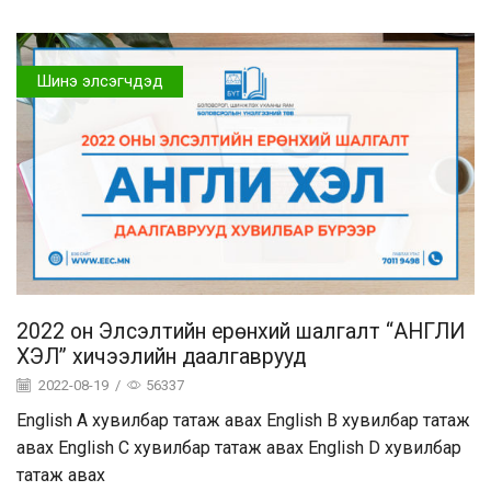
Шинэ элсэгчдэд
2022 он Элсэлтийн ерөнхий шалгалт “АНГЛИ
ХЭЛ” хичээлийн даалгаврууд
2022-08-19
/
56337
English A хувилбар татаж авах English B хувилбар татаж
авах English C хувилбар татаж авах English D хувилбар
татаж авах