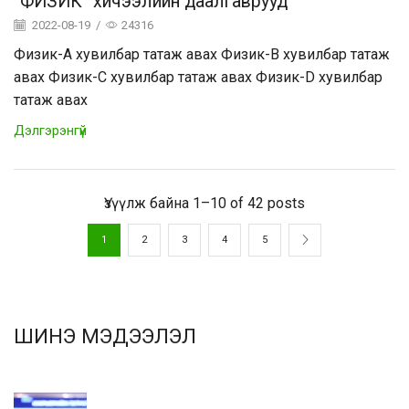
“ФИЗИК” хичээлийн даалгаврууд
2022-08-19
/
24316
Физик-А хувилбар татаж авах Физик-В хувилбар татаж
авах Физик-С хувилбар татаж авах Физик-D хувилбар
татаж авах
Дэлгэрэнгүй
Үзүүлж байна 1–10 of 42 posts
1
2
3
4
5
ШИНЭ МЭДЭЭЛЭЛ