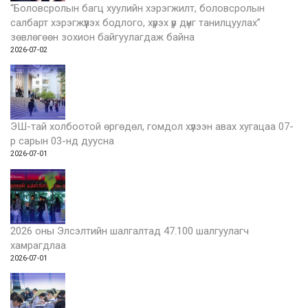
“Боловсролын багц хуулийн хэрэгжилт, боловсролын
салбарт хэрэгжүүлэх бодлого, хүрэх үр дүнг танилцуулах”
зөвлөгөөн зохион байгуулагдаж байна
2026-07-02
ЭШ-тай холбоотой өргөдөл, гомдол хүлээн авах хугацаа 07-
р сарын 03-нд дуусна
2026-07-01
2026 оны Элсэлтийн шалгалтад 47.100 шалгуулагч
хамрагдлаа
2026-07-01