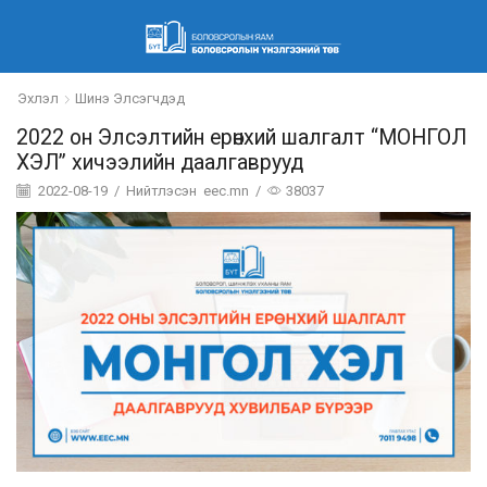
Эхлэл
Шинэ Элсэгчдэд
2022 он Элсэлтийн ерөнхий шалгалт “МОНГОЛ
ХЭЛ” хичээлийн даалгаврууд
2022-08-19
/
Нийтлэсэн
eec.mn
/
38037