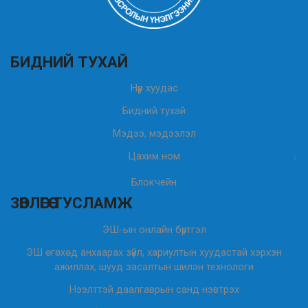
БИДНИЙ ТУХАЙ
Нүүр хуудас
Бидний тухай
Мэдээ, мэдээлэл
Цахим ном
Блокчейн
ЗӨВЛӨГӨӨ ТУСЛАМЖ
ЭШ-ын онлайн бүртгэл
ЭШ өгөхөд анхаарах зүйл, хариултын хуудастай хэрхэн
ажиллах, шууд засалтын шилэн технологи
Нээлттэй даалгаврын санд нэвтрэх