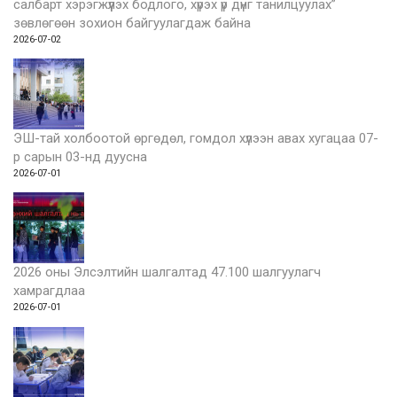
салбарт хэрэгжүүлэх бодлого, хүрэх үр дүнг танилцуулах”
зөвлөгөөн зохион байгуулагдаж байна
2026-07-02
ЭШ-тай холбоотой өргөдөл, гомдол хүлээн авах хугацаа 07-
р сарын 03-нд дуусна
2026-07-01
2026 оны Элсэлтийн шалгалтад 47.100 шалгуулагч
хамрагдлаа
2026-07-01