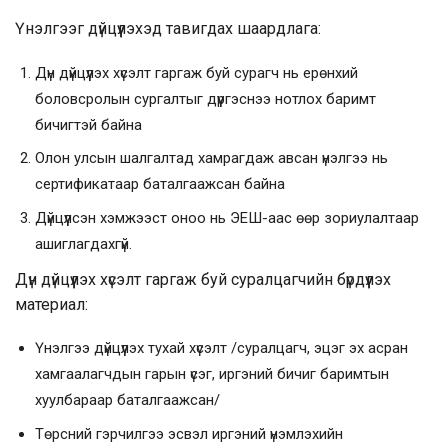
Үнэлгээг дүйцүүлэхэд тавигдах шаардлага:
Дүн дүйцүүлэх хүсэлт гаргаж буй сурагч нь ерөнхий
боловсролын сургалтыг дүүргэснээ нотлох баримт
бичигтэй байна
Олон улсын шалгалтад хамрагдаж авсан үнэлгээ нь
сертификатаар баталгаажсан байна
Дүйцүүлсэн хэмжээст оноо нь ЭЕШ-аас өөр зориулалтаар
ашиглагдахгүй.
Дүн дүйцүүлэх хүсэлт гаргаж буй суралцагчийн бүрдүүлэх
материал:
Үнэлгээ дүйцүүлэх тухай хүсэлт /суралцагч, эцэг эх асран
хамгаалагчдын гарын үсэг, иргэний бичиг баримтын
хуулбараар баталгаажсан/
Төрсний гэрчилгээ эсвэл иргэний үнэмлэхийн