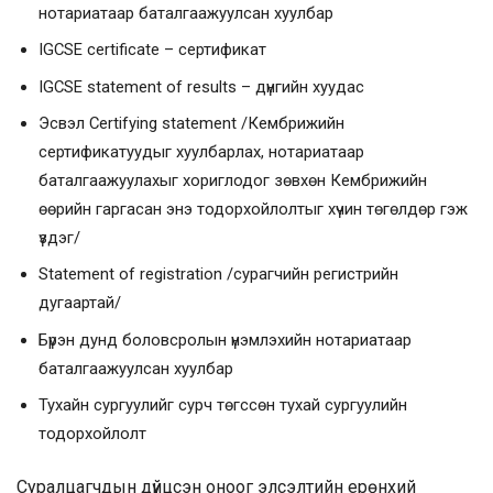
нотариатаар баталгаажуулсан хуулбар
IGCSE certificate – сертификат
IGCSE statement of results – дүнгийн хуудас
Эсвэл Certifying statement /Кембрижийн
сертификатуудыг хуулбарлах, нотариатаар
баталгаажуулахыг хориглодог зөвхөн Кембрижийн
өөрийн гаргасан энэ тодорхойлолтыг хүчин төгөлдөр гэж
үздэг/
Statement of registration /сурагчийн регистрийн
дугаартай/
Бүрэн дунд боловсролын үнэмлэхийн нотариатаар
баталгаажуулсан хуулбар
Тухайн сургуулийг сурч төгссөн тухай сургуулийн
тодорхойлолт
Суралцагчдын дүйцсэн оноог элсэлтийн ерөнхий