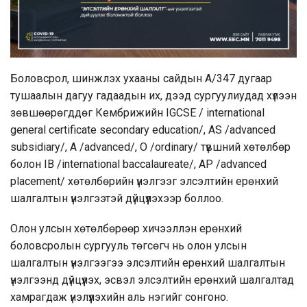
Боловсрол, шинжлэх ухааны сайдын А/347 дугаар
тушаалын дагуу гадаадын их, дээд сургуулиудад хүлээн
зөвшөөрөгддөг Кембрижийн IGCSE / international
general certificate secondary education/, AS /advanced
subsidiary/, A /advanced/, O /ordinary/ түвшний хөтөлбөр
болон IB /international baccalaureate/, AP /advanced
placement/ хөтөлбөрийн үнэлгээг элсэлтийн ерөнхий
шалгалтын үнэлгээтэй дүйцүүлэхээр боллоо.
Олон улсын хөтөлбөрөөр хичээллэн ерөнхий
боловсролын сургууль төгсөгч нь олон улсын
шалгалтын үнэлгээгээ элсэлтийн ерөнхий шалгалтын
үнэлгээнд дүйцүүлэх, эсвэл элсэлтийн ерөнхий шалгалтад
хамрагдаж үнэлүүлэхийн аль нэгийг сонгоно.