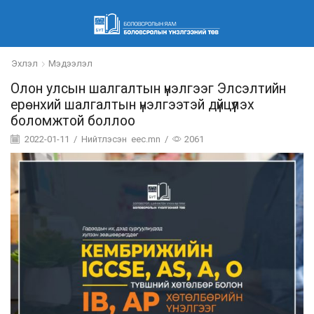
Эхлэл
Мэдээлэл
Олон улсын шалгалтын үнэлгээг Элсэлтийн
ерөнхий шалгалтын үнэлгээтэй дүйцүүлэх
боломжтой боллоо
2022-01-11
/
Нийтлэсэн
eec.mn
/
2061