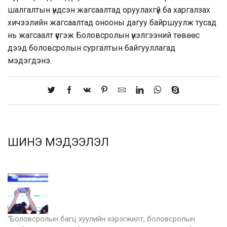
шалгалтын үндсэн жагсаалтад оруулахгүй ба харгалзах
хичээлийн жагсаалтад онооны дагуу байршуулж тусад
нь жагсаалт үүсгэж Боловсролын үнэлгээний төвөөс
дээд боловсролын сургалтын байгууллагад
мэдэгдэнэ.
ШИНЭ МЭДЭЭЛЭЛ
“Боловсролын багц хуулийн хэрэгжилт, боловсролын