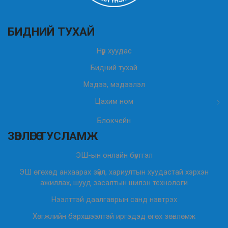
БИДНИЙ ТУХАЙ
Нүүр хуудас
Бидний тухай
Мэдээ, мэдээлэл
Цахим ном
Блокчейн
ЗӨВЛӨГӨӨ ТУСЛАМЖ
ЭШ-ын онлайн бүртгэл
ЭШ өгөхөд анхаарах зүйл, хариултын хуудастай хэрхэн
ажиллах, шууд засалтын шилэн технологи
Нээлттэй даалгаврын санд нэвтрэх
Хөгжлийн бэрхшээлтэй иргэдэд өгөх зөвлөмж