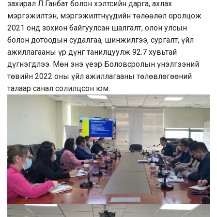
захирал Л.Ганбат болон хэлтсийн дарга, ахлах
мэргэжилтэн, мэргэжилтнүүдийн төлөөлөл оролцож
2021 онд зохион байгуулсан шалгалт, олон улсын
болон дотоодын судалгаа, шинжилгээ, сургалт, үйл
ажиллагааны үр дүнг танилцуулж 92.7 хувьтай
дүгнэгдлээ. Мөн энэ үеэр Боловсролын үнэлгээний
төвийн 2022 оны үйл ажиллагааны төлөвлөгөөний
талаар санал солилцсон юм.