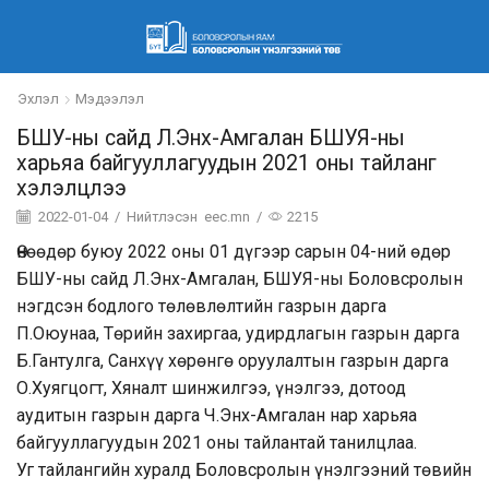
Эхлэл
Мэдээлэл
БШУ-ны сайд Л.Энх-Амгалан БШУЯ-ны
харьяа байгууллагуудын 2021 оны тайланг
хэлэлцлээ
2022-01-04
/
Нийтлэсэн
eec.mn
/
2215
Өнөөдөр буюу 2022 оны 01 дүгээр сарын 04-ний өдөр
БШУ-ны сайд Л.Энх-Амгалан, БШУЯ-ны Боловсролын
нэгдсэн бодлого төлөвлөлтийн газрын дарга
П.Оюунаа, Төрийн захиргаа, удирдлагын газрын дарга
Б.Гантулга, Санхүү хөрөнгө оруулалтын газрын дарга
О.Хуягцогт, Хяналт шинжилгээ, үнэлгээ, дотоод
аудитын газрын дарга Ч.Энх-Амгалан нар харьяа
байгууллагуудын 2021 оны тайлантай танилцлаа.
Уг тайлангийн хуралд Боловсролын үнэлгээний төвийн