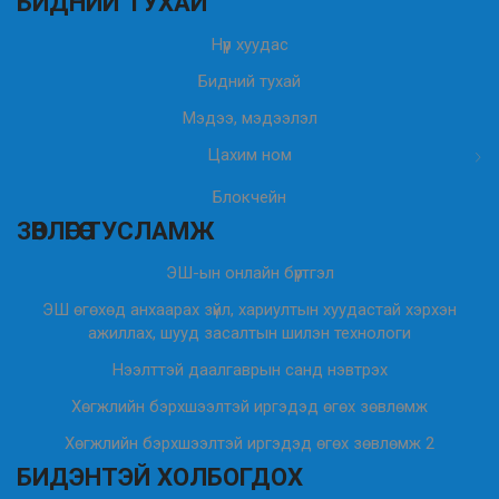
БИДНИЙ ТУХАЙ
Нүүр хуудас
Бидний тухай
Мэдээ, мэдээлэл
Цахим ном
Блокчейн
ЗӨВЛӨГӨӨ ТУСЛАМЖ
ЭШ-ын онлайн бүртгэл
ЭШ өгөхөд анхаарах зүйл, хариултын хуудастай хэрхэн
ажиллах, шууд засалтын шилэн технологи
Нээлттэй даалгаврын санд нэвтрэх
Хөгжлийн бэрхшээлтэй иргэдэд өгөх зөвлөмж
Хөгжлийн бэрхшээлтэй иргэдэд өгөх зөвлөмж 2
БИДЭНТЭЙ ХОЛБОГДОХ