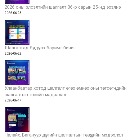
2026 оны элсэлтийн шалгалт 06-р сарын 25-нд эхэлнэ
2026-06-23
Шалгалтад бүрдүүлэх баримт бичиг
2026-06-22
Улаанбаатар хотод шалгалт өгөх өмнөх оны төгсөгчдийн
шалгалтын төвийн мэдээлэл
2026-06-17
Налайх, Багануур дүүргийн шалгалтын төвүүдийн мэдээлэл