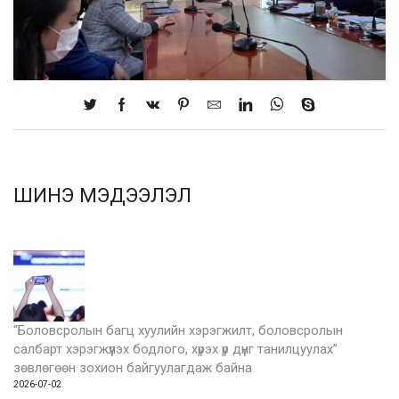
ШИНЭ МЭДЭЭЛЭЛ
“Боловсролын багц хуулийн хэрэгжилт, боловсролын
салбарт хэрэгжүүлэх бодлого, хүрэх үр дүнг танилцуулах”
зөвлөгөөн зохион байгуулагдаж байна
2026-07-02