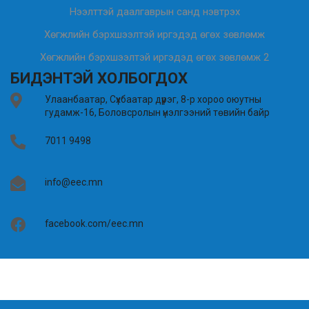
Нээлттэй даалгаврын санд нэвтрэх
Хөгжлийн бэрхшээлтэй иргэдэд өгөх зөвлөмж
Хөгжлийн бэрхшээлтэй иргэдэд өгөх зөвлөмж 2
БИДЭНТЭЙ ХОЛБОГДОХ
Улаанбаатар, Сүхбаатар дүүрэг, 8-р хороо оюутны
гудамж-16, Боловсролын үнэлгээний төвийн байр
7011 9498
info@eec.mn
facebook.com/eec.mn