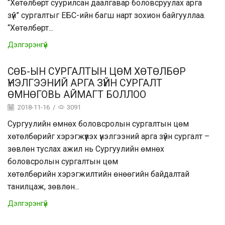
“Хөтөлбөрт суурилсан даалгавар боловсруулах арга
зүй” сургалтыг ЕБС-ийн багш нарт зохион байгууллаа.
“Хөтөлбөрт...
Дэлгэрэнгүй
СӨБ-ЫН СУРГАЛТЫН ЦӨМ ХӨТӨЛБӨР
ҮНЭЛГЭЭНИЙ АРГА ЗҮЙН СУРГАЛТ
ӨМНӨГОВЬ АЙМАГТ БОЛЛОО
2018-11-16
/
3091
Сургуулийн өмнөх боловсролын сургалтын цөм
хөтөлбөрийг хэрэгжүүлэх үнэлгээний арга зүйн сургалт –
зөвлөн туслах ажил нь Сургуулийн өмнөх
боловсролын сургалтын цөм
хөтөлбөрийн хэрэгжилтийн өнөөгийн байдалтай
танилцаж, зөвлөн...
Дэлгэрэнгүй