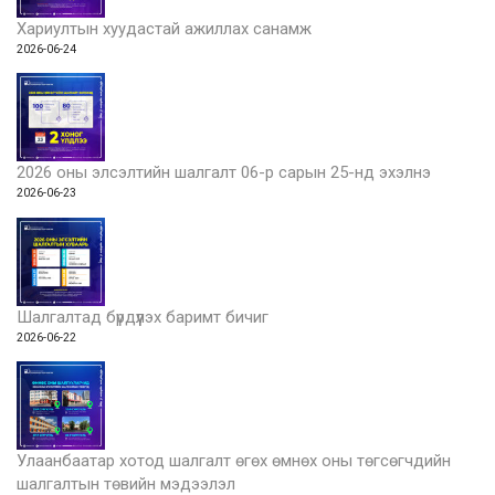
Хариултын хуудастай ажиллах санамж
2026-06-24
2026 оны элсэлтийн шалгалт 06-р сарын 25-нд эхэлнэ
2026-06-23
Шалгалтад бүрдүүлэх баримт бичиг
2026-06-22
Улаанбаатар хотод шалгалт өгөх өмнөх оны төгсөгчдийн
шалгалтын төвийн мэдээлэл