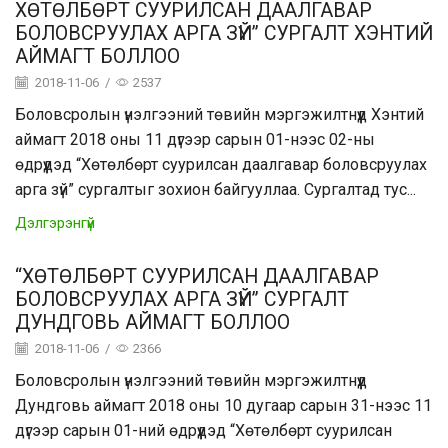
ХӨТӨЛБӨРТ СУУРИЛСАН ДААЛГАВАР
БОЛОВСРУУЛАХ АРГА ЗҮЙ” СУРГАЛТ ХЭНТИЙ
АЙМАГТ БОЛЛОО
2018-11-06
/
2537
Боловсролын үнэлгээний төвийн мэргэжилтнүүд Хэнтий
аймагт 2018 оны 11 дүгээр сарын 01-нээс 02-ны
өдрүүдэд “Хөтөлбөрт суурилсан даалгавар боловсруулах
арга зүй” сургалтыг зохион байгууллаа. Сургалтад тус...
Дэлгэрэнгүй
“ХӨТӨЛБӨРТ СУУРИЛСАН ДААЛГАВАР
БОЛОВСРУУЛАХ АРГА ЗҮЙ” СУРГАЛТ
ДУНДГОВЬ АЙМАГТ БОЛЛОО
2018-11-06
/
2366
Боловсролын үнэлгээний төвийн мэргэжилтнүүд
Дундговь аймагт 2018 оны 10 дугаар сарын 31-нээс 11
дүгээр сарын 01-ний өдрүүдэд “Хөтөлбөрт суурилсан