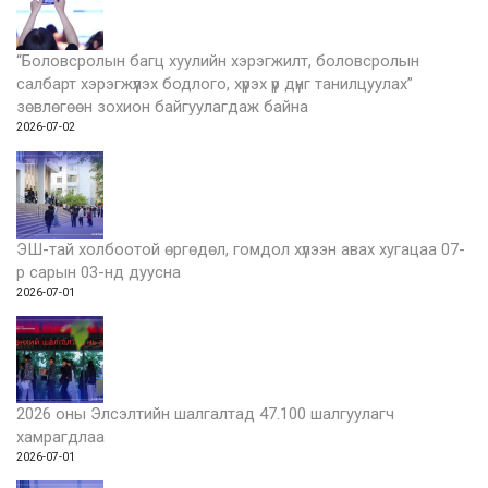
“Боловсролын багц хуулийн хэрэгжилт, боловсролын
салбарт хэрэгжүүлэх бодлого, хүрэх үр дүнг танилцуулах”
зөвлөгөөн зохион байгуулагдаж байна
2026-07-02
ЭШ-тай холбоотой өргөдөл, гомдол хүлээн авах хугацаа 07-
р сарын 03-нд дуусна
2026-07-01
2026 оны Элсэлтийн шалгалтад 47.100 шалгуулагч
хамрагдлаа
2026-07-01