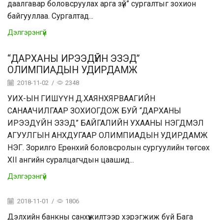
даалгавар боловсруулах арга зүй” сургалтыг зохион
байгууллаа. Сургалтад...
Дэлгэрэнгүй
“ДАРХАНЫ ИРЭЭДҮЙН ЭЗЭД”
ОЛИМПИАДЫН УДИРДАМЖ
2018-11-02
/
2348
УИХ-ЫН ГИШҮҮН Д.ХАЯНХЯРВААГИЙН
САНААЧИЛГААР ЗОХИОГДОЖ БУЙ “ДАРХАНЫ
ИРЭЭДҮЙН ЭЗЭД” БАЙГАЛИЙН УХААНЫ НЭГДМЭЛ
АГУУЛГЫН АНХДУГААР ОЛИМПИАДЫН УДИРДАМЖ
НЭГ. Зорилго Ерөнхий боловсролын сургуулийн төгсөх
XII ангийн суралцагчдын цаашид...
Дэлгэрэнгүй
2018-11-01
/
1806
Дэлхийн банкны санхүүжилтээр хэрэгжиж буй Бага