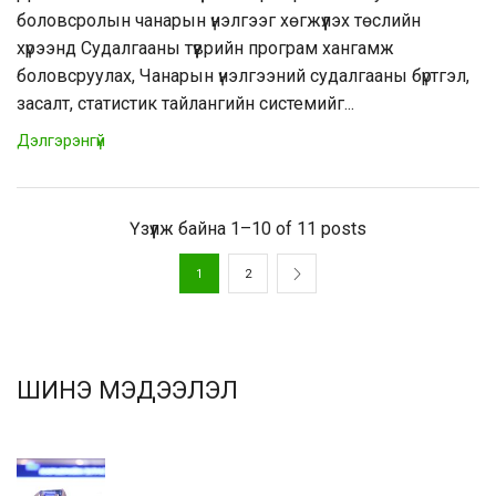
боловсролын чанарын үнэлгээг хөгжүүлэх төслийн
хүрээнд Судалгааны түүврийн програм хангамж
боловсруулах, Чанарын үнэлгээний судалгааны бүртгэл,
засалт, статистик тайлангийн системийг...
Дэлгэрэнгүй
Үзүүлж байна 1–10 of 11 posts
1
2
ШИНЭ МЭДЭЭЛЭЛ