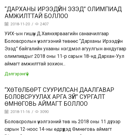
“ДАРХАНЫ ИРЭЭДҮЙН ЭЗЭД” ОЛИМПИАД
АМЖИЛТТАЙ БОЛЛОО
2018-11-20
/
2407
УИХ-ын гишүүн Д.Хаянхярваагийн санаачилгаар
Боловсролын үнэлгээний төвөөс “Дарханы Ирээдүйн
Эзэд” байгалийн ухааны нэгдмэл агуулгын анхдугаар
олимпиадыг 2018 оны 11-р сарын 18-нд Дархан-Уул
аймагт амжилттай зохион...
Дэлгэрэнгүй
“ХӨТӨЛБӨРТ СУУРИЛСАН ДААЛГАВАР
БОЛОВСРУУЛАХ АРГА ЗҮЙ” СУРГАЛТ
ӨМНӨГОВЬ АЙМАГТ БОЛЛОО
2018-11-16
/
3090
Боловсролын үнэлгээний төв нь 2018 оны 11 дүгээр
сарын 12-ноос 14-ны өдрүүдэд Өмнөговь аймагт