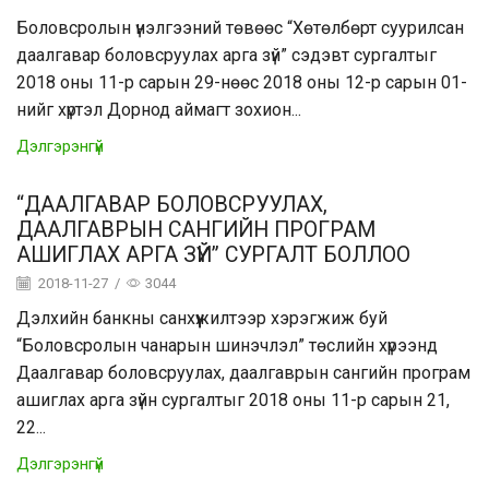
Боловсролын үнэлгээний төвөөс “Хөтөлбөрт суурилсан
даалгавар боловсруулах арга зүй” сэдэвт сургалтыг
2018 оны 11-р сарын 29-нөөс 2018 оны 12-р сарын 01-
нийг хүртэл Дорнод аймагт зохион...
Дэлгэрэнгүй
“ДААЛГАВАР БОЛОВСРУУЛАХ,
ДААЛГАВРЫН САНГИЙН ПРОГРАМ
АШИГЛАХ АРГА ЗҮЙ” СУРГАЛТ БОЛЛОО
2018-11-27
/
3044
Дэлхийн банкны санхүүжилтээр хэрэгжиж буй
“Боловсролын чанарын шинэчлэл” төслийн хүрээнд
Даалгавар боловсруулах, даалгаврын сангийн програм
ашиглах арга зүйн сургалтыг 2018 оны 11-р сарын 21,
22...
Дэлгэрэнгүй