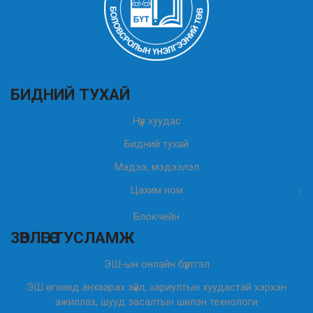
БИДНИЙ ТУХАЙ
Нүүр хуудас
Бидний тухай
Мэдээ, мэдээлэл
Цахим ном
Блокчейн
ЗӨВЛӨГӨӨ ТУСЛАМЖ
ЭШ-ын онлайн бүртгэл
ЭШ өгөхөд анхаарах зүйл, хариултын хуудастай хэрхэн
ажиллах, шууд засалтын шилэн технологи