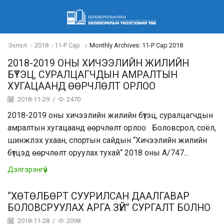
Эхлэл
2018
11-Р Сар
Monthly Archives: 11-Р Сар 2018
2018-2019 ОНЫ ХИЧЭЭЛИЙН ЖИЛИЙН
БҮТЭЦ, СУРАЛЦАГЧДЫН АМРАЛТЫН
ХУГАЦААНД ӨӨРЧЛӨЛТ ОРЛОО
2018-11-29
/
2470
2018-2019 оны хичээлийн жилийн бүтэц, суралцагчдын
амралтын хугацаанд өөрчлөлт орлоо Боловсрол, соёл,
шинжлэх ухаан, спортын сайдын “Хичээлийн жилийн
бүтцэд өөрчлөлт оруулах тухай“ 2018 оны А/747...
Дэлгэрэнгүй
“ХӨТӨЛБӨРТ СУУРИЛСАН ДААЛГАВАР
БОЛОВСРУУЛАХ АРГА ЗҮЙ” СУРГАЛТ БОЛНО
2018-11-28
/
2098