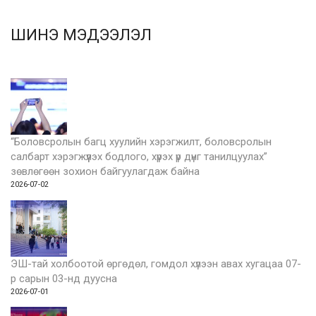
ШИНЭ МЭДЭЭЛЭЛ
“Боловсролын багц хуулийн хэрэгжилт, боловсролын
салбарт хэрэгжүүлэх бодлого, хүрэх үр дүнг танилцуулах”
зөвлөгөөн зохион байгуулагдаж байна
2026-07-02
ЭШ-тай холбоотой өргөдөл, гомдол хүлээн авах хугацаа 07-
р сарын 03-нд дуусна
2026-07-01