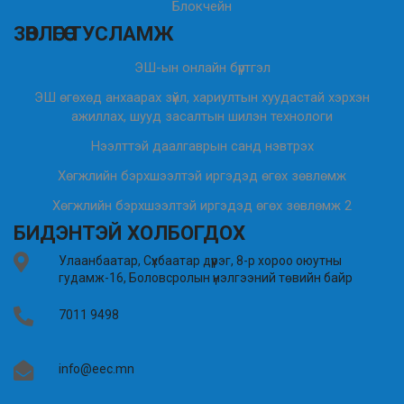
Блокчейн
ЗӨВЛӨГӨӨ ТУСЛАМЖ
ЭШ-ын онлайн бүртгэл
ЭШ өгөхөд анхаарах зүйл, хариултын хуудастай хэрхэн
ажиллах, шууд засалтын шилэн технологи
Нээлттэй даалгаврын санд нэвтрэх
Хөгжлийн бэрхшээлтэй иргэдэд өгөх зөвлөмж
Хөгжлийн бэрхшээлтэй иргэдэд өгөх зөвлөмж 2
БИДЭНТЭЙ ХОЛБОГДОХ
Улаанбаатар, Сүхбаатар дүүрэг, 8-р хороо оюутны
гудамж-16, Боловсролын үнэлгээний төвийн байр
7011 9498
info@eec.mn