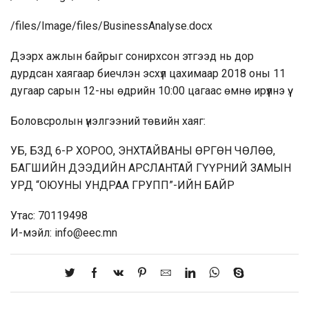
/files/Image/files/BusinessAnalyse.docx
Дээрх ажлын байрыг сонирхсон этгээд нь дор
дурдсан хаягаар биечлэн эсхүл цахимаар 2018 оны 11
дугаар сарын 12-ны өдрийн 10:00 цагаас өмнө ирүүлнэ үү.
Боловсролын үнэлгээний төвийн хаяг:
УБ, БЗД 6-Р ХОРОО, ЭНХТАЙВАНЫ ӨРГӨН ЧӨЛӨӨ,
БАГШИЙН ДЭЭДИЙН АРСЛАНТАЙ ГҮҮРНИЙ ЗАМЫН
УРД “ОЮУНЫ УНДРАА ГРУПП”-ИЙН БАЙР
Утас: 70119498
И-мэйл: info@eec.mn