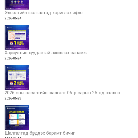
Элсэлтийн шалгалтад хориглох зүйлс
2026-06-24
Хариултын хуудастай ажиллах санамж
2026-06-24
2026 оны элсэлтийн шалгалт 06-р сарын 25-нд эхэлнэ
2026-06-23
Шалгалтад бүрдүүлэх баримт бичиг