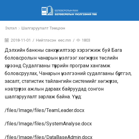
Эхлэл
Шалгаруулалт Тэмцээн
2018-11-01
/
Нийтлэсэн
eec.mn
/
1803
Дэлхийн банкны санхүүжилтээр хэрэгжиж буй Бага
боловсролын чанарын үнэлгээг хөгжүүлэх төслийн
хүрээнд Судалгааны түүврийн програм хангамж
боловсруулах, Чанарын үнэлгээний судалгааны бүртгэл,
засалт, статистик тайлангийн системийг хөгжүүлэх,
нэвтрүүлэх ажлын дараах байруудад сонгон
шалгаруулалт зарлаж байна. Үүнд:
/files/Image/files/TeamLeader.docx
/files/Image/files/SystemAnalyse.docx
/files/Image/files/DataBaseAdmin.docx