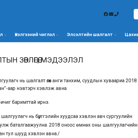
эл
Үнэлгээний чиглэл
Элсэлтийн шалгалт
Цахи
ЫН ЗӨВЛӨГӨӨ, МЭДЭЭЛЭЛ
уулагч нь шалгалт өгөх анги танхим, суудлын хуваариа 2018
ан”-аар нэвтэрч хэвлэж авна.
бичиг баримттай ирнэ.
 шалгуулагч нь бүртгэлийн хуудсаа хэвлэн авч сургуулийн
руулж баталгаажуулна. 2018 оноос өмнөх оны шалгуулагчийн
ан тул шууд хэвлэн авна./