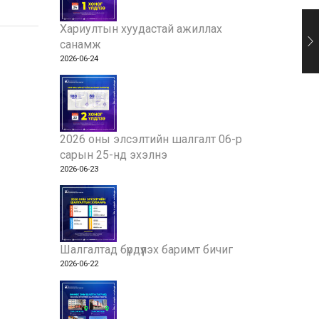
Хариултын хуудастай ажиллах
санамж
2026-06-24
2026 оны элсэлтийн шалгалт 06-р
сарын 25-нд эхэлнэ
2026-06-23
Шалгалтад бүрдүүлэх баримт бичиг
2026-06-22