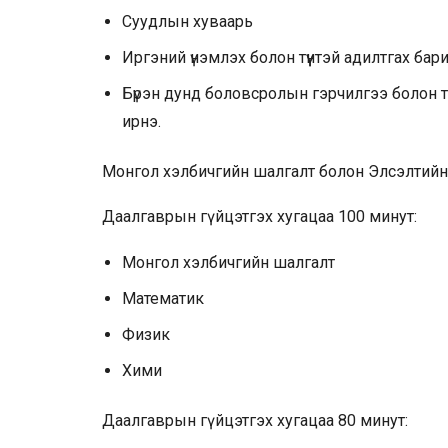
Суудлын хуваарь
Иргэний үнэмлэх болон түүнтэй адилтгах бар
Бүрэн дунд боловсролын гэрчилгээ болон тү
ирнэ.
Монгол хэлбичгийн шалгалт болон Элсэлтийн 
Даалгаврын гүйцэтгэх хугацаа 100 минут:
Монгол хэлбичгийн шалгалт
Математик
Физик
Хими
Даалгаврын гүйцэтгэх хугацаа 80 минут: