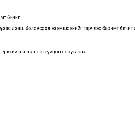
имт бичиг
үнээс дээш боловсрол эзэмшсэнийг гэрчлэх баримт бичиг бү
ерөнхий шалгалтын гүйцэтгэх хугацаа: