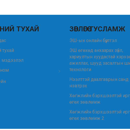
НИЙ ТУХАЙ
ЗӨВЛӨГӨӨ ТУСЛАМЖ
удас
ЭШ-ын онлайн бүртгэл
 тухай
ЭШ өгөхөд анхаарах зүйл,
хариултын хуудастай хэрхэ
, мэдээлэл
ажиллах, шууд засалтын ш
технологи
 ном
Нээлттэй даалгаврын санд
ейн
нэвтрэх
Хөгжлийн бэрхшээлтэй ир
өгөх зөвлөмж
Хөгжлийн бэрхшээлтэй ир
өгөх зөвлөмж 2