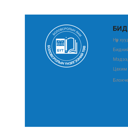
БИД
Нүүр ху
Бидний
Мэдээ
Цахим
Блокч