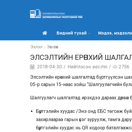
Бидний тухай
Мэдээ, мэдээл
Эхлэл
Зөвлөгөөн
ЭЛСЭЛТИЙН ЕРӨНХИЙ ШАЛГАЛТ
2018-04-30
/
Нийтлэсэн
eec.mn
/
2756
Элсэлтийн ерөнхий шалгалтад бүртгүүлсэн шалг
05-р сарын 15-наас хойш “Шалгуулагчийн бул
Шалгуулагч шалгалтад ирэхдээ дараах дөрвөн 
Бүртгэлийн хуудас /Энэ онд ЕБС төгсөж буй
захирлаараа гарын үсэг зуруулж, тамга да
бүртгэлийн хуудас нь QR кодоор баталгаажс