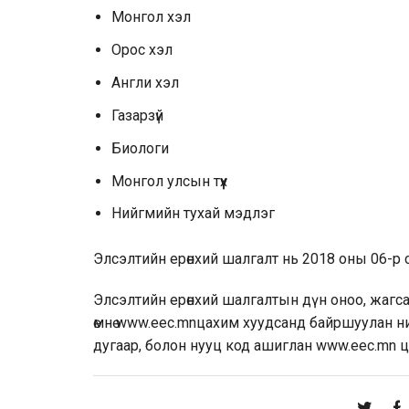
Монгол хэл
Орос хэл
Англи хэл
Газарзүй
Биологи
Монгол улсын түүх
Нийгмийн тухай мэдлэг
Элсэлтийн ерөнхий шалгалт нь 2018 оны 06-р 
Элсэлтийн ерөнхий шалгалтын дүн оноо, жагса
өмнө
www.eec.mn
цахим хуудсанд байршуулан ний
дугаар, болон нууц код ашиглан
www.eec.mn
ц