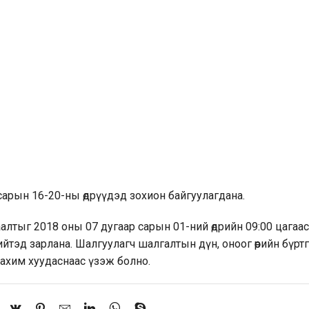
сарын 16-20-ны өдрүүдэд зохион байгуулагдана.
алтыг 2018 оны 07 дугаар сарын 01-ний өдрийн 09:00 цагаас
тэд зарлана. Шалгуулагч шалгалтын дүн, оноог өөрийн бүрт
ахим хуудаснаас үзэж болно.