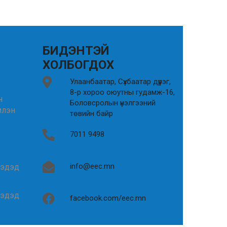
БИДЭНТЭЙ
ХОЛБОГДОХ
Улаанбаатар, Сүхбаатар дүүрэг,
8-р хороо оюутны гудамж-16,
н
Боловсролын үнэлгээний
илэн
төвийн байр
7011 9498
info@eec.mn
гэдэд
гэдэд
facebook.com/eec.mn