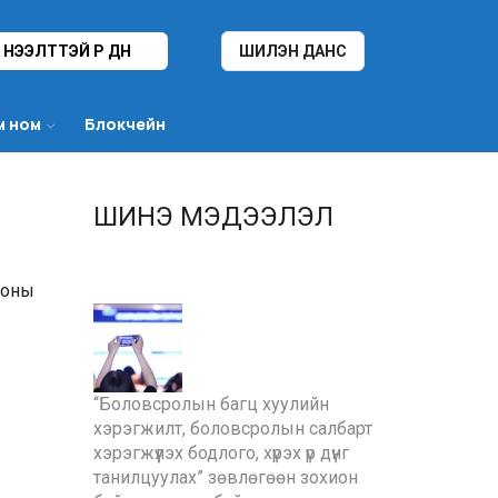
НЭЭЛТТЭЙ ҮР ДҮН
ШИЛЭН ДАНС
м ном
Блокчейн
ШИНЭ МЭДЭЭЛЭЛ
 оны
“Боловсролын багц хуулийн
хэрэгжилт, боловсролын салбарт
хэрэгжүүлэх бодлого, хүрэх үр дүнг
танилцуулах” зөвлөгөөн зохион