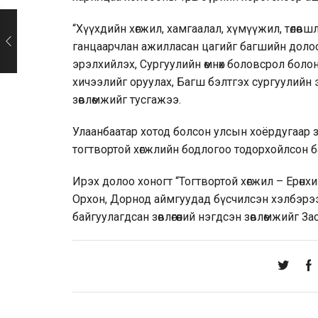
“Хүүхдийн хөгжил, хамгаалал, хүмүүжил, төлөв
ганцаарчлан ажилласан цагийг багшийн доло
эрэлхийлэх, Сургуулийн өмнөх боловсрол боло
хичээлийг оруулах, Багш бэлтгэх сургуулийн 
зөвлөмжийг тусгажээ.
Улаанбаатар хотод болсон улсын хоёрдугаар зө
тогтвортой хөгжлийн бодлогоо тодорхойлсон б
Ирэх долоо хоногт “Тогтвортой хөгжил – Ерөнхи
Орхон, Дорнод аймгуудад бүсчилсэн хэлбэрээ
байгуулагдсан зөвлөгөөний нэгдсэн зөвлөмжийг З