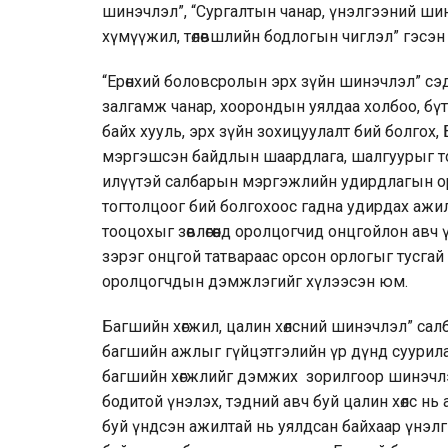
шинэчлэл”, “Сургалтын чанар, үнэлгээний шинэ
хүмүүжил, төлөвшлийн бодлогын чиглэл” гэсэн 
“Ерөнхий боловсролын эрх зүйн шинэчлэл” с
залгамж чанар, хоорондын уялдаа холбоо, бүтэ
байх хууль, эрх зүйн зохицуулалт бий болгох
мэргэшсэн байдлын шаардлага, шалгуурыг то
илүүтэй салбарын мэргэжлийн удирдлагын ор
тогтолцоог бий болгохоос гадна удирдах ажи
тооцохыг зөвлөгөөнд оролцогчид онцгойлон авч
зэрэг онцгой татвараас орсон орлогыг тусгай 
оролцогчдын дэмжлэгийг хүлээсэн юм.
Багшийн хөгжил, цалин хөлсний шинэчлэл” са
багшийн ажлыг гүйцэтгэлийн үр дүнд суурила
багшийн хөгжлийг дэмжих зорилгоор шинэчлэн
бодитой үнэлэх, тэдний авч буй цалин хөлс нь
буй үндсэн ажилтай нь уялдсан байхаар үнэлг