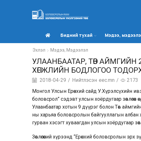
Бидний тухай
Мэдээ, мэдээл
Эхлэл
Мэдээ, Мэдээлэл
УЛААНБААТАР, ТӨВ АЙМГИЙН
ХӨГЖЛИЙН БОДЛОГОО ТОДОР
2018-04-29
/
Нийтлэсэн
eec.mn
/
2173
Монгол Улсын Ерөнхий сайд У.Хүрэлсүхийн ивэ
боловсрол” сэдэвт улсын хоёрдугаар зөвлөгөөн өнөө
Улаанбаатар хотын 9 дүүрэг болон Төв аймги
ны харьяа боловсролын байгууллагын албан 
гурван хэсэгт хуваагдан улсын хоёрдугаар зөвлөг
Зөвлөгөөний хүрээнд “Ерөнхий боловсролын эрх 