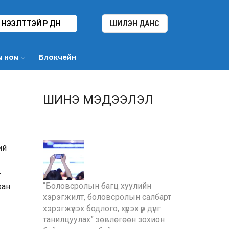
НЭЭЛТТЭЙ ҮР ДҮН
ШИЛЭН ДАНС
м ном
Блокчейн
ШИНЭ МЭДЭЭЛЭЛ
ий
-
“Боловсролын багц хуулийн
хан
хэрэгжилт, боловсролын салбарт
хэрэгжүүлэх бодлого, хүрэх үр дүнг
танилцуулах” зөвлөгөөн зохион