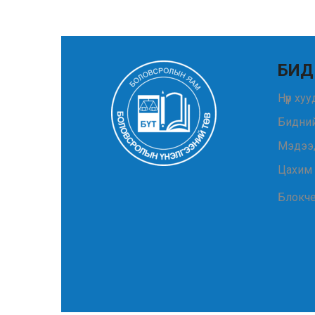
БИД
Нүүр ху
Бидний
Мэдээ
Цахим
Блокч