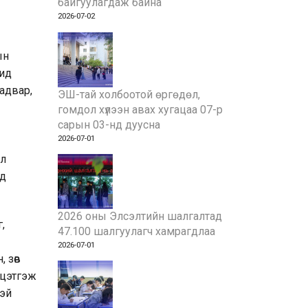
байгуулагдаж байна
2026-07-02
ын
гид
адвар,
ЭШ-тай холбоотой өргөдөл,
гомдол хүлээн авах хугацаа 07-р
сарын 03-нд дуусна
2026-07-01
эл
нд
2026 оны Элсэлтийн шалгалтад
,
47.100 шалгуулагч хамрагдлаа
2026-07-01
 зөв
йцэтгэж
тэй