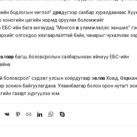
шлийн бодлогын чиглэл” дөрөвдүгээр салбар хуралдаанаас Хү
о хоногийн цагийн нормд оруулах боломжийг
н ЕБС-ийн бага ангиудад “Монгол өв уламжлал,ёс заншил” гэ
эрхийг олгохдоо хязгаарлалттай байх, чанарыг чухалчлах зэ
влөгөөнөөр багш, боловсролын салбарынхан ийнхүү ЕБС-ийн
айна.
й боловсрол” сэдэвт улсын хоёрдугаар зөвлөгөөн Ховд, Өвөрхан
р зохион байгуулагдана. Улаанбаатар болон орон нутагт зо
асгийн газарт хүргүүлэх юм.