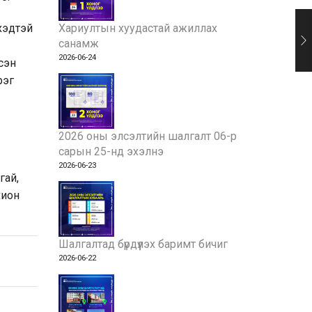
Хариултын хуудастай ажиллах
үхэдтэй
санамж
2026-06-24
сэн
рэг
2026 оны элсэлтийн шалгалт 06-р
сарын 25-нд эхэлнэ
2026-06-23
гай,
хион
Шалгалтад бүрдүүлэх баримт бичиг
2026-06-22