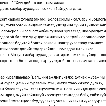
члэл”, “Хүүхдийн хөгжил, хамгаалал,
дөрвөн салбар хуралдаан зохион байгуулагдлаа.
эдэвт салбар хуралдаанаас, Боловсролын салбарын бодлог
ц, тогтвортой байдлыг хангах, улс төрийн хүчин зүйлээс ан
, Боловсролын салбарт албан тушаал эрхлэхэд шаардагдах ч
дорхой болгож удирдах ажилтныг улс төрийн оролцооноос
олцоог бодитой болгох сонгон шалгаруулалтаар томилох
лтны зэрэг дэвийг тодорхойлж, нэмэгдэл цалин хөлс
 үзлээ. Мөн тус салбар хуралдаанаас архи тамхины үйлдвэрл
хэрэгцээт боловсролд зарцуулдаг болгох санаачлага зөвлөгөө
лбар хуралдаанаар “Багшийн ажлыг үнэлж, дүгнэх журам”-ыг
н, суралцагчийн сурлагын ахиц, амжилтаар үнэлж дүгнэх,
 боловсруулж, хэлэлцүүлсэн юм. Багшийн хөдөлмөрийг үнэн,
 амьдрал, ахуйн зайлшгүй хэрэгцээг хангадаг байх, хийж гү
ээний тогтолцоог бүрдүүлэхэд энэ нь ихээхэн чухал үүрэг