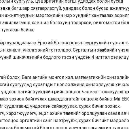
сролын сургууль, цэцэрлэгийн багш, удирдах болон бусад
зөвхөн багшаар хязгаарлахгүй, удирдах болон бусад ажилтн
ын ажилтнуудын мэргэжлийн нэр хүндийг хамгаалах зорилг
йл ажиллагаанд хэвшил болохуйц тодорхой, ойлгомжтой бо
усгасан байна.
бар хуралдаанаар Ерөнхий боловсролын сургуулийн сургалт
арын хяналт, үнэлгээний тогтолцоо, Сургалтын хөтөлбөрийн үнэ
хүүний шинэчлэлийн бодлого гэсэн үндсэн 4 илтгэл хэлэлц
ай болох, Бага ангийн монгол хэл, математикийн хичээлий
 Тусгай сургуульд сурагчдыг нэг ээлжинд хичээллүүлж хичээ
үндсэн цагийг хүүхдийн өөрийн онцлог чадварт тохируулж төр
лаар зохион байгуулах шаардлагатайг онцолж байна. Мөн ЕБ
г судалгаанд үндэслэн сайжруулах, сурах бичиг зохиох,
гч, хэрэгжүүлэгч, эцэг эхийн төлөөллийг оролцуулан санал авч
огтолцоо эргэлтийн санг нэвтрүүлж, сурах бичгийг мэдээл
шиглах боломжтой болгох зэрэг асуудлыг зөвлөмжид тусгажэ