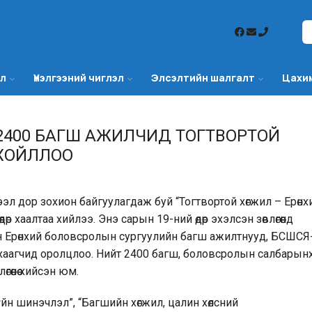
эл
Үнэлгээний чиглэл
Элсэлтийн шалгалт
Цахи
 2400 БАГШ АЖИЛЧИД ТОГТВОРТОЙ
ХОЙЛЛОО
эл дор зохион байгуулагдаж буй “Тогтвортой хөгжил – Ерөнх
дөр хаалтаа хийлээ. Энэ сарын 19-ний өдөр эхэлсэн зөвлөгөөнд
йн Ерөнхий боловсролын сургуулийн багш ажилтнууд, БСШСЯ
хаагчид оролцлоо. Нийт 2400 багш, боловсролын салбарын
өөнөө хийсэн юм.
зүйн шинэчлэл”, “Багшийн хөгжил, цалин хөлсний