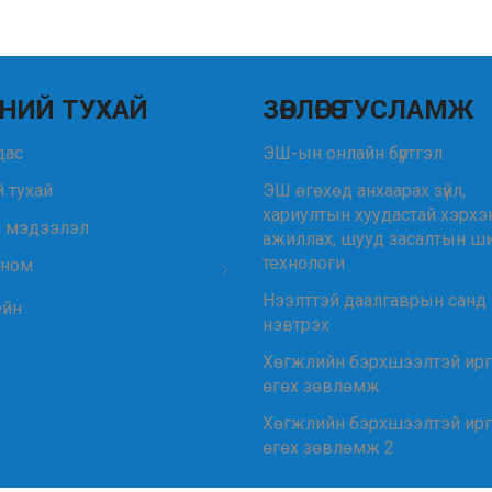
НИЙ ТУХАЙ
ЗӨВЛӨГӨӨ ТУСЛАМЖ
удас
ЭШ-ын онлайн бүртгэл
 тухай
ЭШ өгөхөд анхаарах зүйл,
хариултын хуудастай хэрхэ
, мэдээлэл
ажиллах, шууд засалтын ш
технологи
 ном
Нээлттэй даалгаврын санд
ейн
нэвтрэх
Хөгжлийн бэрхшээлтэй ир
өгөх зөвлөмж
Хөгжлийн бэрхшээлтэй ир
өгөх зөвлөмж 2