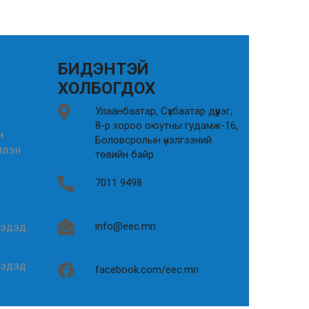
БИДЭНТЭЙ
ХОЛБОГДОХ
Улаанбаатар, Сүхбаатар дүүрэг,
8-р хороо оюутны гудамж-16,
н
Боловсролын үнэлгээний
илэн
төвийн байр
7011 9498
info@eec.mn
гэдэд
гэдэд
facebook.com/eec.mn