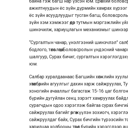
байна гэж багш нар үзсэн юм. Ерөнхий болов
ажилтнуудын ёс зүйн дүрмийн хамрах хүрээг 
ёс зүйн асуудлуудыг тусган багш, боловсрол
зүйн хэм хэмжээг өдөр тутмын мэргэжлийн ү
шинэчилж, хариуцлагын механизмыг шинээр т
“Сургалтын чанар, үнэлгээний шинэчлэл” сал
бодлого, төлөвлөгөө, Боловсролын үндэсний чан
шалгуур, Сурах бичиг, сургалтын хэрэглэгдэ
юм.
Салбар хуралдаанаас Багшийн хөгжлийн хуульт
хөтөлбөрийн агуулгыг дахин харж сайжруулах,
хоногийн ачааллыг багасгаж 15-16 цаг болгон 
бүрийн дугуйлан секц зэрэгт хамруулах байд
сурагчдын одоо хэрэглэж байгаа сурах бичгий
сайжруулах багийг өргөжүүлэн зохиогч, хэрэглэ
сайжруулдаг байх, Сурах бичгийн түрээсийн т
харилцаа холбооны төрөл бүрийн хэрэгслээр а