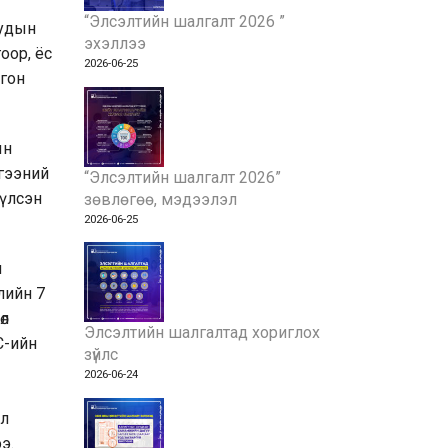
“Элсэлтийн шалгалт 2026 ”
уудын
эхэллээ
оор, ёс
2026-06-25
лгон
ын
лгээний
“Элсэлтийн шалгалт 2026”
үүлсэн
зөвлөгөө, мэдээлэл
2026-06-25
н
лийн 7
өл
Элсэлтийн шалгалтад хориглох
С-ийн
зүйлс
2026-06-24
эл
э.