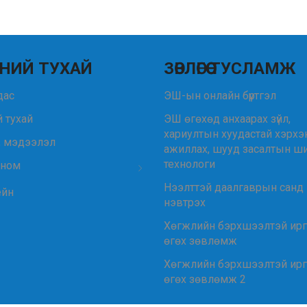
НИЙ ТУХАЙ
ЗӨВЛӨГӨӨ ТУСЛАМЖ
удас
ЭШ-ын онлайн бүртгэл
 тухай
ЭШ өгөхөд анхаарах зүйл,
хариултын хуудастай хэрхэ
, мэдээлэл
ажиллах, шууд засалтын ш
технологи
 ном
Нээлттэй даалгаврын санд
ейн
нэвтрэх
Хөгжлийн бэрхшээлтэй ир
өгөх зөвлөмж
Хөгжлийн бэрхшээлтэй ир
өгөх зөвлөмж 2