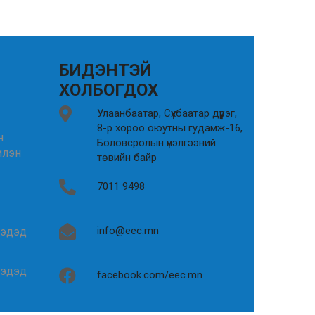
БИДЭНТЭЙ
ХОЛБОГДОХ
Улаанбаатар, Сүхбаатар дүүрэг,
8-р хороо оюутны гудамж-16,
н
Боловсролын үнэлгээний
илэн
төвийн байр
7011 9498
info@eec.mn
гэдэд
гэдэд
facebook.com/eec.mn