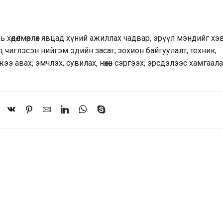
нь хөдөлмөрлөх явцад хүний ажиллах чадвар, эрүүл мэндийг хэ
д чиглэсэн нийгэм эдийн засаг, зохион байгуулалт, техник,
ээ авах, эмчлэх, сувилах, нөхөн сэргээх, эрсдэлээс хамгаала