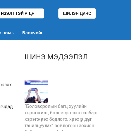
НЭЭЛТТЭЙ ҮР ДҮН
ШИЛЭН ДАНС
м ном
Блокчейн
ШИНЭ МЭДЭЭЛЭЛ
инжлэх
“Боловсролын багц хуулийн
агчдад
хэрэгжилт, боловсролын салбарт
хэрэгжүүлэх бодлого, хүрэх үр дүнг
танилцуулах” зөвлөгөөн зохион