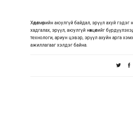
Хөдөлмөрийн аюулгүй байдал, эрүүл ахуй гэдэг 
хадгалах, эрүүл, аюулгүй нөхцөлийг бүрдүүлэхэ
технологи, ариун цэвэр, эрүүл ахуйн арга хэмж
ажиллагааг хэлдэг байна.