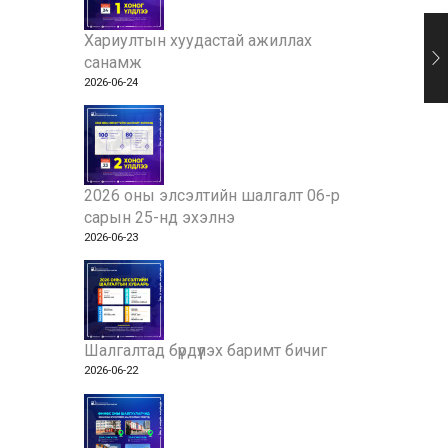
Хариултын хуудастай ажиллах
санамж
2026-06-24
2026 оны элсэлтийн шалгалт 06-р
сарын 25-нд эхэлнэ
2026-06-23
Шалгалтад бүрдүүлэх баримт бичиг
2026-06-22