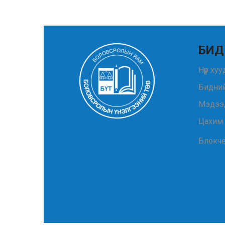
БИД
Нүүр ху
Бидний
Мэдээ
Цахим
Блокч