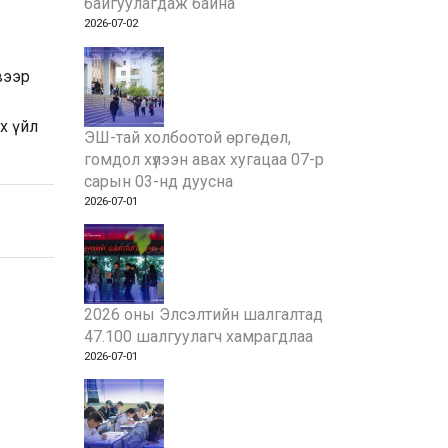
байгуулагдаж байна
2026-07-02
вээр
х үйл
ЭШ-тай холбоотой өргөдөл,
гомдол хүлээн авах хугацаа 07-р
сарын 03-нд дуусна
2026-07-01
2026 оны Элсэлтийн шалгалтад
47.100 шалгуулагч хамрагдлаа
2026-07-01