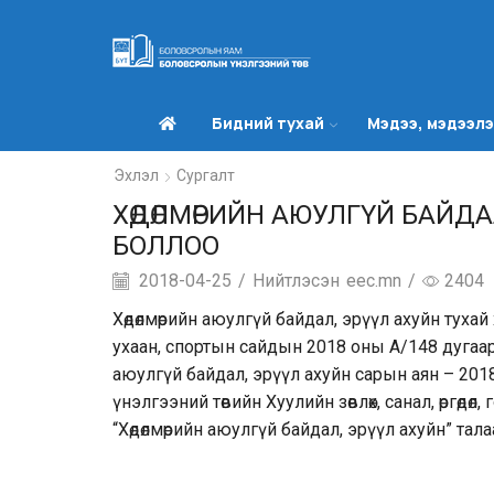
Бидний тухай
Мэдээ, мэдээл
Эхлэл
Сургалт
ХӨДӨЛМӨРИЙН АЮУЛГҮЙ БАЙДА
БОЛЛОО
2018-04-25
/
Нийтлэсэн
eec.mn
/
2404
Хөдөлмөрийн аюулгүй байдал, эрүүл ахуйн туха
ухаан, спортын сайдын 2018 оны А/148 дугаар 
аюулгүй байдал, эрүүл ахуйн сарын аян – 20
үнэлгээний төвийн Хуулийн зөвлөх, санал, өргө
“Хөдөлмөрийн аюулгүй байдал, эрүүл ахуйн” тал