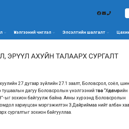
эл
Үнэлгээний чиглэл
Элсэлтийн шалгалт
Цахи
Л, ЭРҮҮЛ АХУЙН ТАЛААРХ СУРГАЛТ
й хуулийн 27 дугаар зүйлийн 27.1 заалт, Боловсрол, соёл, ш
тушаалын дагуу Боловсролын үнэлгээний төвөөс “Хөдөлмөрийн
18”-ыг зохион байгуулж байна. Аяны хүрээнд Боловсролын
дөл, гомдол хариуцсан мэргэжилтэн З.Дайриймаа нийт албан ха
аарх сургалтыг зохион байгууллаа.