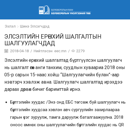
Эхлэл
Шинэ Элсэгчдэд
ЭЛСЭЛТИЙН ЕРӨНХИЙ ШАЛГАЛТЫН
ШАЛГУУЛАГЧДАД
2018-04-18
/
Нийтлэсэн
eec.mn
/
2279
Элсэлтийн ерөнхий шалгалтад бүртгүүлсэн шалгуулагч
нь шалгалт өгөх анги танхим, суудлын хуваариа 2018 оны
05-р сарын 15-наас хойш “Шалгуулагчийн булан”-аар
нэвтэрч хэвлэж авна. Шалгуулагч шалгалтад ирэхдээ
дараах дөрвөн бичиг баримттай ирнэ.
Бүртгэлийн хуудас /Энэ онд ЕБС төгсөж буй шалгуулагч нь
бүртгэлийн хуудсаа хэвлэн авч сургуулийн захирлаараа
гарын үсэг зуруулж, тамга даруулж баталгаажуулна. 2018
оноос өмнөх оны шалгуулагчийн бүртгэлийн хуудас нь QR