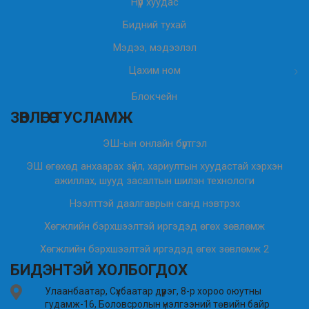
Нүүр хуудас
Бидний тухай
Мэдээ, мэдээлэл
Цахим ном
Блокчейн
ЗӨВЛӨГӨӨ ТУСЛАМЖ
ЭШ-ын онлайн бүртгэл
ЭШ өгөхөд анхаарах зүйл, хариултын хуудастай хэрхэн
ажиллах, шууд засалтын шилэн технологи
Нээлттэй даалгаврын санд нэвтрэх
Хөгжлийн бэрхшээлтэй иргэдэд өгөх зөвлөмж
Хөгжлийн бэрхшээлтэй иргэдэд өгөх зөвлөмж 2
БИДЭНТЭЙ ХОЛБОГДОХ
Улаанбаатар, Сүхбаатар дүүрэг, 8-р хороо оюутны
гудамж-16, Боловсролын үнэлгээний төвийн байр