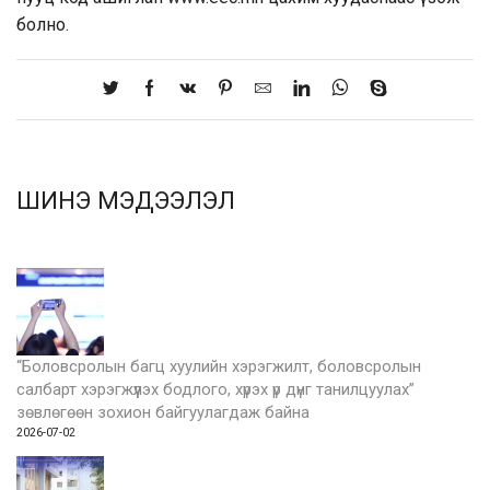
болно.
ШИНЭ МЭДЭЭЛЭЛ
“Боловсролын багц хуулийн хэрэгжилт, боловсролын
салбарт хэрэгжүүлэх бодлого, хүрэх үр дүнг танилцуулах”
зөвлөгөөн зохион байгуулагдаж байна
2026-07-02