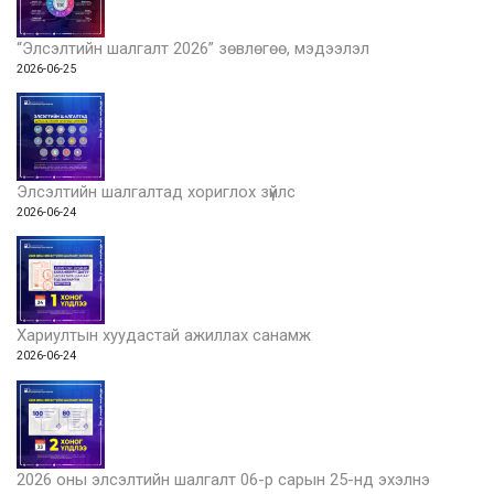
“Элсэлтийн шалгалт 2026” зөвлөгөө, мэдээлэл
2026-06-25
Элсэлтийн шалгалтад хориглох зүйлс
2026-06-24
Хариултын хуудастай ажиллах санамж
2026-06-24
2026 оны элсэлтийн шалгалт 06-р сарын 25-нд эхэлнэ