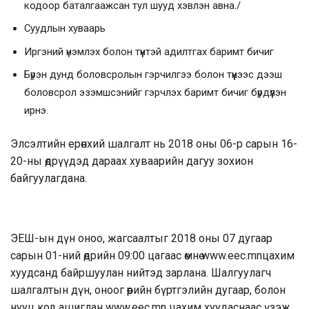
кодоор баталгаажсан тул шууд хэвлэн авна./
Суудлын хуваарь
Иргэний үнэмлэх болон түүнтэй адилтгах баримт бичиг
Бүрэн дунд боловсролын гэрчилгээ болон түүнээс дээш
боловсрол эзэмшсэнийг гэрчлэх баримт бичиг бүрдүүлэн
ирнэ.
Элсэлтийн ерөнхий шалгалт нь 2018 оны 06-р сарын 16-
20-ны өдрүүдэд дараах хуваарийн дагуу зохион
байгуулагдана.
ЭЕШ-ын дүн оноо, жагсаалтыг 2018 оны 07 дугаар
сарын 01-ний өдрийн 09:00 цагаас өмнө
www.eec.mn
цахим
хуудсанд байршуулан нийтэд зарлана. Шалгуулагч
шалгалтын дүн, оноог өөрийн бүртгэлийн дугаар, болон
нууц код ашиглан
www.eec.mn
цахим хуудаснаас үзэж