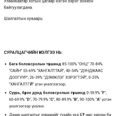
Улаанбаатар хотын цагаар нэгэн зэрэг зохион
байгуулагдана.
Шалгалтын хуваарь:
СУРАЛЦАГЧИЙН ҮНЭЛГЭЭ НЬ:
Бага боловсролын түвшинд
85-100% “ОНЦ” 70-84%
“САЙН” 55-69% “ХАНГАЛТТАЙ”, 40-54% “ДУНДЖААС
ДООГУУР”, 26-39% “ДЭМЖЛЭГ ХЭРЭГТЭЙ”, 0-25%
“ХАНГАЛТГҮЙ” үгэн үнэлгээгээр;
Суурь, бүрэн дунд боловсролын түвшинд
0-59.9% “
F
”,
60-69.9% “
D
”, 70-79.9% “
C
”, 80-89.9% “
B
”, 90-100% “
A
” үсгэн
үнэлгээгээр үнэлнэ.
Дахин шалгалтыг хуваарийг тухайн үед БҮТ-өөс зарлах ба