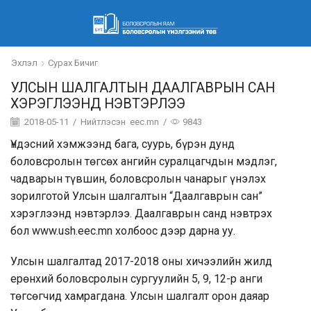
Эхлэл
Сурах Бичиг
УЛСЫН ШАЛГАЛТЫН ДААЛГАВРЫН САН
ХЭРЭГЛЭЭНД НЭВТЭРЛЭЭ
2018-05-11
/
Нийтлэсэн
eec.mn
/
9843
Үндэсний хэмжээнд бага, суурь, бүрэн дунд
боловсролын төгсөх ангийн суралцагчдын мэдлэг,
чадварын түвшин, боловсролын чанарыг үнэлэх
зорилготой Улсын шалгалтын “Даалгаврын сан”
хэрэглээнд нэвтэрлээ. Даалгаврын санд нэвтрэх
бол
www.ush.eec.mn
холбоос дээр дарна уу.
Улсын шалгалтад 2017-2018 оны хичээлийн жилд
ерөнхий боловсролын сургуулийн 5, 9, 12-р анги
төгсөгчид хамрагдана. Улсын шалгалт орон даяар