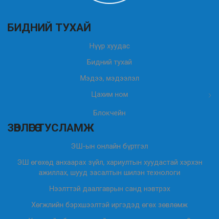
БИДНИЙ ТУХАЙ
Нүүр хуудас
Бидний тухай
Мэдээ, мэдээлэл
Цахим ном
Блокчейн
ЗӨВЛӨГӨӨ ТУСЛАМЖ
ЭШ-ын онлайн бүртгэл
ЭШ өгөхөд анхаарах зүйл, хариултын хуудастай хэрхэн
ажиллах, шууд засалтын шилэн технологи
Нээлттэй даалгаврын санд нэвтрэх
Хөгжлийн бэрхшээлтэй иргэдэд өгөх зөвлөмж