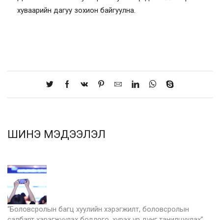
хуваарийн дагуу зохион байгуулна.
ШИНЭ МЭДЭЭЛЭЛ
“Боловсролын багц хуулийн хэрэгжилт, боловсролын
салбарт хэрэгжүүлэх бодлого, хүрэх үр дүнг танилцуулах”