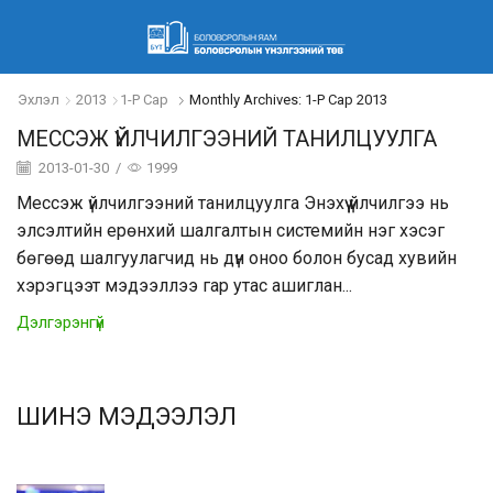
Эхлэл
2013
1-Р Сар
Monthly Archives: 1-Р Сар 2013
МЕССЭЖ ҮЙЛЧИЛГЭЭНИЙ ТАНИЛЦУУЛГА
2013-01-30
/
1999
Мессэж үйлчилгээний танилцуулга Энэхүү үйлчилгээ нь
элсэлтийн ерөнхий шалгалтын системийн нэг хэсэг
бөгөөд шалгуулагчид нь дүн оноо болон бусад хувийн
хэрэгцээт мэдээллээ гар утас ашиглан...
Дэлгэрэнгүй
ШИНЭ МЭДЭЭЛЭЛ