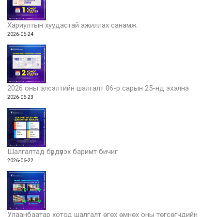
Хариултын хуудастай ажиллах санамж
2026-06-24
2026 оны элсэлтийн шалгалт 06-р сарын 25-нд эхэлнэ
2026-06-23
Шалгалтад бүрдүүлэх баримт бичиг
2026-06-22
Улаанбаатар хотод шалгалт өгөх өмнөх оны төгсөгчдийн