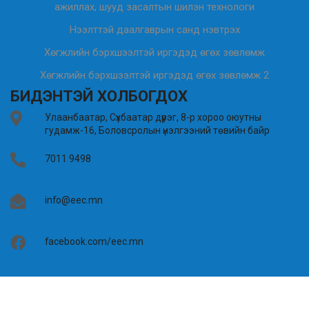
ажиллах, шууд засалтын шилэн технологи
Нээлттэй даалгаврын санд нэвтрэх
Хөгжлийн бэрхшээлтэй иргэдэд өгөх зөвлөмж
Хөгжлийн бэрхшээлтэй иргэдэд өгөх зөвлөмж 2
БИДЭНТЭЙ ХОЛБОГДОХ
Улаанбаатар, Сүхбаатар дүүрэг, 8-р хороо оюутны
гудамж-16, Боловсролын үнэлгээний төвийн байр
7011 9498
info@eec.mn
facebook.com/eec.mn