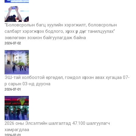
“Боловсролын багц хуулийн хэрэгжилт, боловсролын
салбарт хэрэгжүүлэх бодлого, хүрэх үр дүнг танилцуулах”
зөвлөгөөн зохион байгуулагдаж байна
2026-07-02
ЭШ-тай холбоотой өргөдөл, гомдол хүлээн авах хугацаа 07-
р сарын 03-нд дуусна
2026-07-01
2026 оны Элсэлтийн шалгалтад 47.100 шалгуулагч
хамрагдлаа
2026-07-01