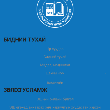
БИДНИЙ ТУХАЙ
Нүүр хуудас
Бидний тухай
Мэдээ, мэдээлэл
Цахим ном
Блокчейн
ЗӨВЛӨГӨӨ ТУСЛАМЖ
ЭШ-ын онлайн бүртгэл
ЭШ өгөхөд анхаарах зүйл, хариултын хуудастай хэрхэн