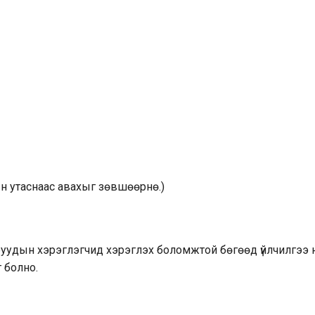
н утаснаас авахыг зөвшөөрнө.)
торуудын хэрэглэгчид хэрэглэх боломжтой бөгөөд үйлчилгээ 
г болно.