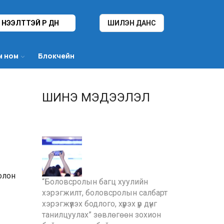
НЭЭЛТТЭЙ ҮР ДҮН
ШИЛЭН ДАНС
м ном
Блокчейн
ШИНЭ МЭДЭЭЛЭЛ
олон
“Боловсролын багц хуулийн
хэрэгжилт, боловсролын салбарт
хэрэгжүүлэх бодлого, хүрэх үр дүнг
танилцуулах” зөвлөгөөн зохион