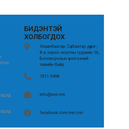
БИДЭНТЭЙ
ХОЛБОГДОХ
Улаанбаатар, Сүхбаатар дүүрэг,
8-р хороо оюутны гудамж-16,
н
Боловсролын үнэлгээний
илэн
төвийн байр
7011 9498
info@eec.mn
гэдэд
гэдэд
facebook.com/eec.mn