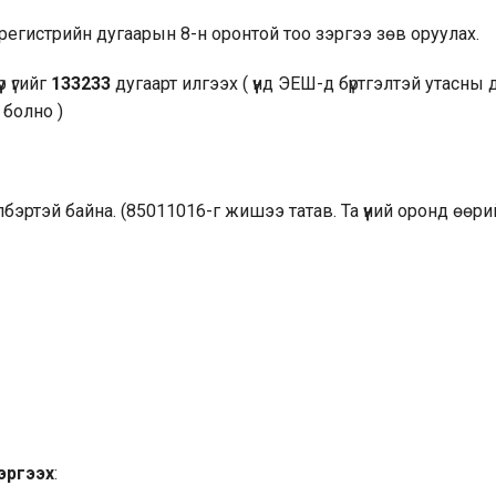
ийн регистрийн дугаарын 8-н оронтой тоо зэргээ зөв оруулах.
үр үгийг
133233
дугаарт илгээх ( үүнд ЭЕШ-д бүртгэлтэй утасны 
 болно )
бэртэй байна. (85011016-г жишээ татав. Та үүний оронд өөри
сэргээх
: