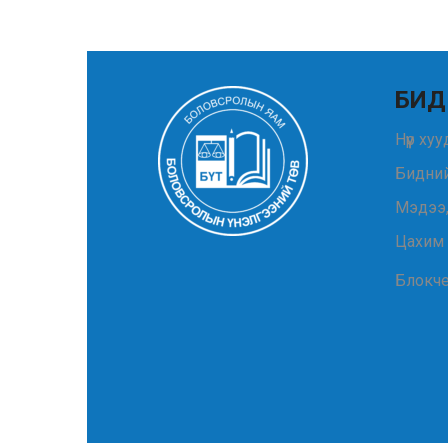
БИД
Нүүр ху
Бидний
Мэдээ
Цахим
Блокч