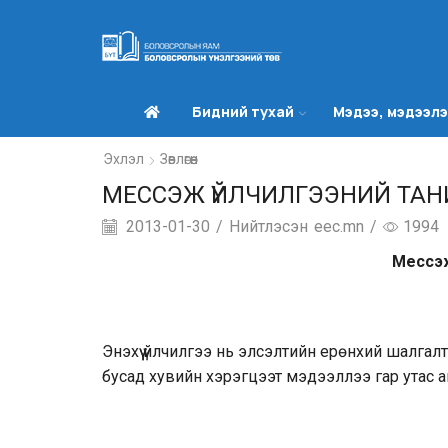
Бидний тухай
Мэдээ, мэдээл
Эхлэл
Зөвлөгөөн
МЕССЭЖ ҮЙЛЧИЛГЭЭНИЙ ТАН
2013-01-30
/
Нийтлэсэн
eec.mn
/
1994
Мессэж
Энэхүү үйлчилгээ нь элсэлтийн ерөнхий шалгал
бусад хувийн хэрэгцээт мэдээллээ гар утас 