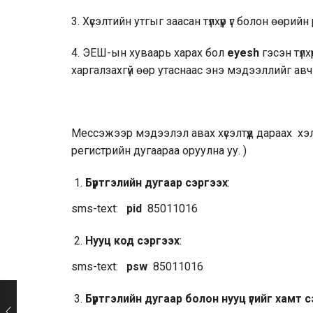
3. Хүсэлтийн утгыг заасан түлхүүр үг болон өөр
4. ЭЕШ-ын хуваарь харах бол
eyesh
гэсэн түлхү
харгалзахгүй өөр утаснаас энэ мэдээллийг авч
Мессэжээр мэдээлэл авах хүсэлтүүд дараах хэл
регистрийн дугаараа оруулна уу. )
Бүртгэлийн дугаар сэргээх
:
sms-text:
pid
85011016
Нууц код сэргээх
:
sms-text:
psw
85011016
Бүртгэлийн дугаар болон нууц үгийг хамт 