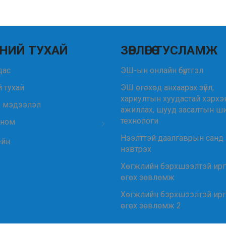
НИЙ ТУХАЙ
ЗӨВЛӨГӨӨ ТУСЛАМЖ
удас
ЭШ-ын онлайн бүртгэл
 тухай
ЭШ өгөхөд анхаарах зүйл,
хариултын хуудастай хэрхэ
, мэдээлэл
ажиллах, шууд засалтын ш
технологи
 ном
Нээлттэй даалгаврын санд
ейн
нэвтрэх
Хөгжлийн бэрхшээлтэй ир
өгөх зөвлөмж
Хөгжлийн бэрхшээлтэй ир
өгөх зөвлөмж 2