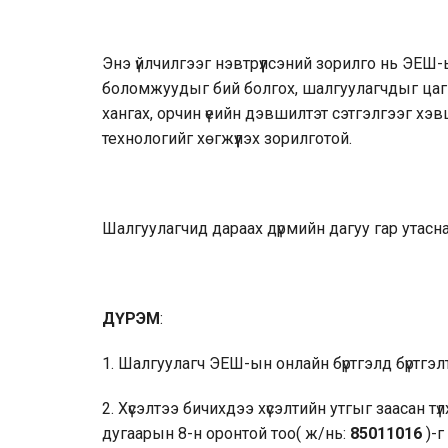
Энэ үйлчилгээг нэвтрүүлсэний зорилго нь ЭЕШ
боломжуудыг бий болгох, шалгуулагчдыг цаг 
хангах, орчин үеийн дэвшилтэт сэтгэлгээг хэвш
технологийг хөгжүүлэх зорилготой.
Шалгуулагчид дараах дүрмийн дагуу гар утас
ДҮРЭМ
:
1. Шалгуулагч ЭЕШ-ын онлайн бүртгэлд бүртгэлт
2. Хүсэлтээ бичихдээ хүсэлтийн утгыг заасан түлхү
дугаарын 8-н оронтой тоо( ж/нь:
85011016
)-г