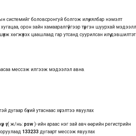
-ын системийг боловсронгуй болгож илүү хялбар нэмэлт
хугацаа, орон зайн хамааралгүйгээр түргэн шуурхай мэдээл
үүлж хөгжүүлэх цаашлаад гар утсанд суурилсан илүү дэвшилтэт
наасаа мессэж илгээж мэдээлэл авна.
эй дугаар бүхий утаснаас хүсэлтээ явуулах
үр үг( ж/нь:
psw
)-ийн араас нэг зай авч өөрийн регистрийн
 оруулаад
133233
дугаарт мессэж явуулах