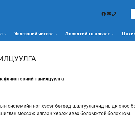
эл
Үнэлгээний чиглэл
Элсэлтийн шалгалт
Цахи
ИЛЦУУЛГА
 үйлчилгээний танилцуулга
тын системийн нэг хэсэг бөгөөд шалгуулагчид нь дүн оноо б
ашиглан мессэж илгээн хүлээж авах боломжтой болох юм.