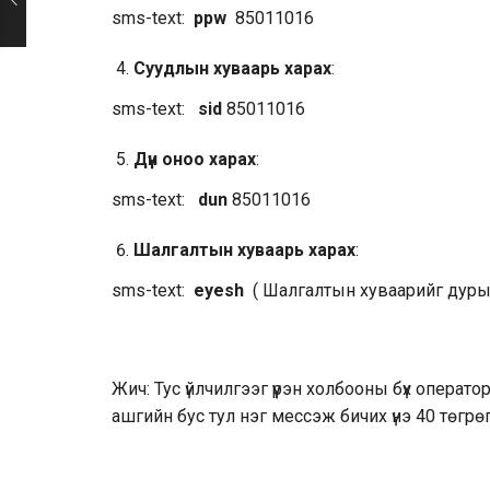
sms-text:
ppw
85011016
Суудлын хуваарь харах
:
sms-text:
sid
85011016
Дүн оноо харах
:
sms-text:
dun
85011016
Шалгалтын хуваарь харах
:
sms-text:
eyesh
( Шалгалтын хуваарийг дуры
Жич: Тус үйлчилгээг үүрэн холбооны бүх опера
ашгийн бус тул нэг мессэж бичих үнэ 40 төгрө