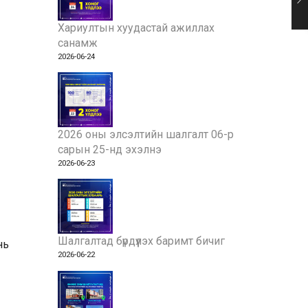
Хариултын хуудастай ажиллах
санамж
2026-06-24
2026 оны элсэлтийн шалгалт 06-р
сарын 25-нд эхэлнэ
2026-06-23
Шалгалтад бүрдүүлэх баримт бичиг
нь
2026-06-22