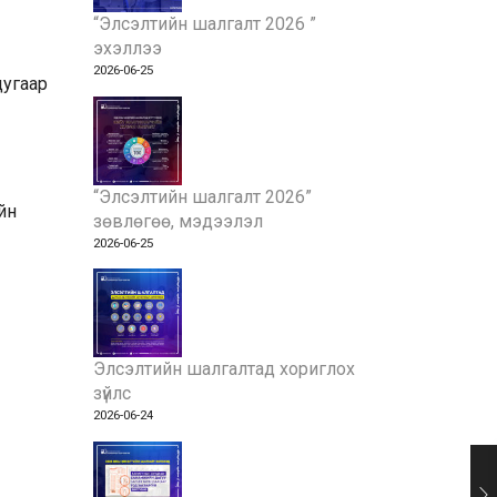
“Элсэлтийн шалгалт 2026 ”
эхэллээ
2026-06-25
дугаар
“Элсэлтийн шалгалт 2026”
йн
зөвлөгөө, мэдээлэл
2026-06-25
Элсэлтийн шалгалтад хориглох
зүйлс
2026-06-24