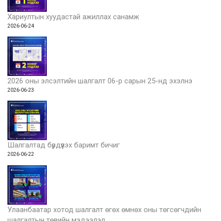
Хариултын хуудастай ажиллах санамж
2026-06-24
2026 оны элсэлтийн шалгалт 06-р сарын 25-нд эхэлнэ
2026-06-23
Шалгалтад бүрдүүлэх баримт бичиг
2026-06-22
Улаанбаатар хотод шалгалт өгөх өмнөх оны төгсөгчдийн
шалгалтын төвийн мэдээлэл