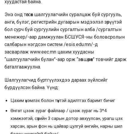
хуудастай байна.
Энэ онд төгсөх шалгуулагчийн суралцаж буй сургууль,
анги, бүлэг, регистрийн дугаарын мэдээлэл зөрүүтэй
бол сурч буй сургуулийн сургалтын алба /сургалтын
менежер/-аар дамжуулан БСШУСЯ-ны боловсролын
салбарын нэгдсэн систем /esis.edu.mn/-д
засварлаж
www.eec.mn
цахим хуудасны
“шалгуулагчийн булан”-аар орж “зөвшөөрөх” товчийг дарж
баталгаажуулна.
Шалгуулагчид бүртгүүлэхдээ дараах зүйлсийг
бүрдүүлсэн байна. Үүнд:
Цахим үнэмлэх болон түүнтэй адилтгах баримт бичиг
Өнгөт цээж зураг файлаар / цээж зураг нь 3*4
хэмжээтэй, сүүлийн 3 сарын дотор авхуулсан, урагш цэх
харсан, арын фон нь цайвар цулгуй өнгийн, нарны шил
болон малгайгүй байна/