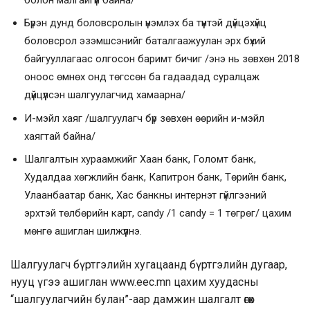
Бүрэн дунд боловсролын үнэмлэх ба түүнтэй дүйцэхүйц
боловсрол эзэмшсэнийг баталгаажуулан эрх бүхий
байгууллагаас олгосон баримт бичиг /энэ нь зөвхөн 2018
оноос өмнөх онд төгссөн ба гадаадад суралцаж
дүйцүүлсэн шалгуулагчид хамаарна/
И-мэйл хаяг /шалгуулагч бүр зөвхөн өөрийн и-мэйл
хаягтай байна/
Шалгалтын хураамжийг Хаан банк, Голомт банк,
Худалдаа хөгжлийн банк, Капитрон банк, Төрийн банк,
Улаанбаатар банк, Хас банкны интернэт гүйлгээний
эрхтэй төлбөрийн карт, candy /1 candy = 1 төгрөг/ цахим
мөнгө ашиглан шилжүүлнэ.
Шалгуулагч бүртгэлийн хугацаанд бүртгэлийн дугаар,
нууц үгээ ашиглан
www.eec.mn
цахим хуудасны
“шалгуулагчийн булан”-аар дамжин шалгалт өгөх