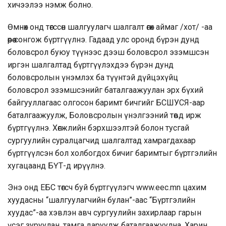
хичээлээ нэмж болно.
Өмнөх онд төгссөн шалгуулагч шалгалт өгөх аймаг /хот/ -аа
өөрөө сонгож бүртгүүлнэ. Гадаад улс оронд бүрэн дунд
боловсрол буюу түүнээс дээш боловсрол эзэмшсэн
иргэн шалгалтад бүртгүүлэхдээ бүрэн дунд
боловсролын үнэмлэх ба түүнтэй дүйцэхүйц
боловсрол эзэмшсэнийг баталгаажуулан эрх бүхий
байгууллагаас олгосон баримт бичгийг БСШУСЯ-аар
баталгаажуулж, Боловсролын үнэлгээний төвд ирж
бүртгүүлнэ. Хөгжлийн бэрхшээлтэй болон тусгай
сургуулийн суралцагчид шалгалтад хамрагдахаар
бүртгүүлсэн бол холбогдох бичиг баримтыг бүртгэлийн
хугацаанд БҮТ-д ирүүлнэ.
Энэ онд ЕБС төгсч буй бүртгүүлэгч
www.eec.mn
цахим
хуудасны “шалгуулагчийн булан”-аас “Бүртгэлийн
хуудас”-аа хэвлэн авч сургуулийн захирлаар гарын
үсэг зуруулан, тамга даруулж баталгаажуулна. Харин