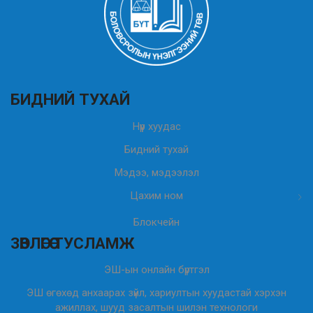
БИДНИЙ ТУХАЙ
Нүүр хуудас
Бидний тухай
Мэдээ, мэдээлэл
Цахим ном
Блокчейн
ЗӨВЛӨГӨӨ ТУСЛАМЖ
ЭШ-ын онлайн бүртгэл
ЭШ өгөхөд анхаарах зүйл, хариултын хуудастай хэрхэн
ажиллах, шууд засалтын шилэн технологи