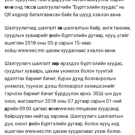
өмнөх онд төгссөн шалгуулагчийн “Бүртгэлийн хуудас” нь
QR кодоор баталгаажсан байх ба шууд хэвлэн авна.
Шалгуулагчид шалгалт өгөх шалгалтын байр, анги танхим,
суудлын хуваарийг өөрийн бүртгэлийн дугаар, нууц үгийг
ашиглан 2018 оны 05-р сарын 15-наас
хойш
www.eec.mn
цахим хуудаснаас хэвлэн авна.
Шалгуулагч шалгалт өгөхөөр ирэхдээ бүртгэлийн хуудас,
суудлыг хуваарь, цахим үнэмлэх болон түүнтэй
адилтгах баримт бичиг, бүрэн дунд боловсролын
үнэмлэх, түүнээс дээш боловсрол эзэмшсэнийг
гэрчлэх баримт бичиг бүрдүүлэн ирнэ. ЭЕШ-ын дүн
оноо, жагсаалтыг 2018 оны 07 дугаар сарын 01-ний
өдрийн 09:00 цагаас өмнө
www.eec.mn
цахим хуудсанд
байршуулан нийтэд зарлана. Шалгуулагч шалгалтын
дүн, оноог өөрийн бүртгэлийн дугаар, болон нууц код
ашиглан
www.eec.mn
цахим хуудаснаас үзэж болно.