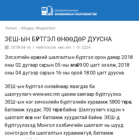
Эхлэл
Мэдээ, Мэдээлэл
ЭЕШ-ЫН БҮРТГЭЛ ӨНӨӨДӨР ДУУСНА
2018-04-16
/
Нийтлэсэн
eec.mn
/
2224
Элсэлтийн ерөнхий шалгалтын бүртгэл орон даяар 2018
оны 02 дугаар сарын 05-ны өглөө 09:00 цагт эхэлж, 2018
оны 04 дүгээр сарын 16-ны орой 18:00 цагт дуусна.
ЭЕШ-ын бүртгэл онлайнаар явагдах ба
шалгуулагч
www.eec.mn
цахим хаягаар бүртгүүлнэ.
ЭЕШ-ын нэг хичээлийн бүртгэлийн хураамж 5800 төгрөг,
батламж хуудас 700 төгрөг байна. Шалгуулагч хэдэн ч
шалгалт өгсөн нэг батламж хуудастай байна. ЭЕШ-д
бүртгүүлэхэд Монгол хэлбичгийн шалгалт нь шууд
сонгогдох ба шалгалтын хураамжгүй, батламж