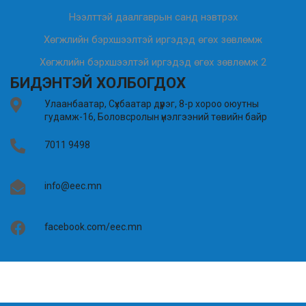
Нээлттэй даалгаврын санд нэвтрэх
Хөгжлийн бэрхшээлтэй иргэдэд өгөх зөвлөмж
Хөгжлийн бэрхшээлтэй иргэдэд өгөх зөвлөмж 2
БИДЭНТЭЙ ХОЛБОГДОХ
Улаанбаатар, Сүхбаатар дүүрэг, 8-р хороо оюутны
гудамж-16, Боловсролын үнэлгээний төвийн байр
7011 9498
info@eec.mn
facebook.com/eec.mn