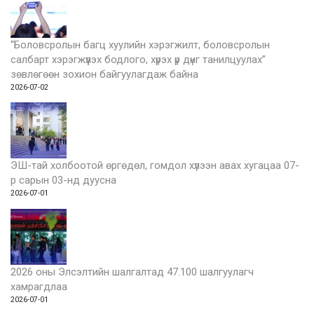
“Боловсролын багц хуулийн хэрэгжилт, боловсролын
салбарт хэрэгжүүлэх бодлого, хүрэх үр дүнг танилцуулах”
зөвлөгөөн зохион байгуулагдаж байна
2026-07-02
ЭШ-тай холбоотой өргөдөл, гомдол хүлээн авах хугацаа 07-
р сарын 03-нд дуусна
2026-07-01
2026 оны Элсэлтийн шалгалтад 47.100 шалгуулагч
хамрагдлаа
2026-07-01