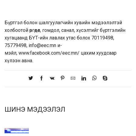
Бүртгэл болон шалгуулагчийн хувийн мэдээлэлтэй
холбоотой өргөдөл, гомдол, санал, хүсэлтийг бүртгэлийн
хугацаанд БҮТ-ийн лавлах утас болох 70119498,
75779498,
info@eec.mn
и-
мэйл,
www.facebook.com/eec.mn/
цахим хуудсаар
хүлээн авна.
ШИНЭ МЭДЭЭЛЭЛ