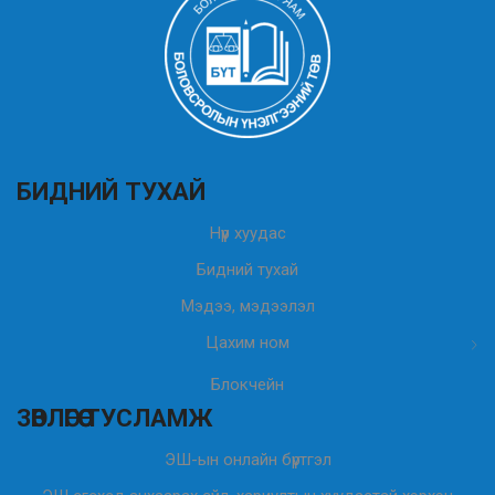
БИДНИЙ ТУХАЙ
Нүүр хуудас
Бидний тухай
Мэдээ, мэдээлэл
Цахим ном
Блокчейн
ЗӨВЛӨГӨӨ ТУСЛАМЖ
ЭШ-ын онлайн бүртгэл