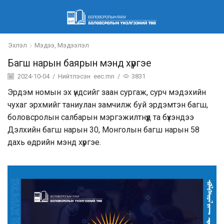
Эхлэл
Мэдээ, Мэдээлэл
Багш нарын баярын мэнд хүргэе
2024-10-04
/
Нийтлэсэн
eec.mn
/
3831
Эрдэм номын эх үндсийг заан сургаж, сурч мэдэхийн
чухаг эрхмийг таниулан замчилж буй эрдэмтэн багш,
боловсролын салбарын мэргэжилтнүүд та бүхэндээ
Дэлхийн багш нарын 30, Монголын багш нарын 58
дахь өдрийн мэнд хүргэе.