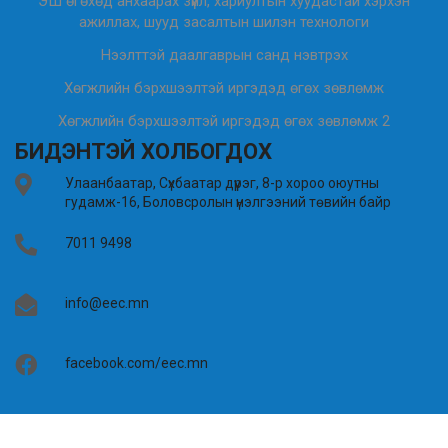
ЭШ өгөхөд анхаарах зүйл, хариултын хуудастай хэрхэн
ажиллах, шууд засалтын шилэн технологи
Нээлттэй даалгаврын санд нэвтрэх
Хөгжлийн бэрхшээлтэй иргэдэд өгөх зөвлөмж
Хөгжлийн бэрхшээлтэй иргэдэд өгөх зөвлөмж 2
БИДЭНТЭЙ ХОЛБОГДОХ
Улаанбаатар, Сүхбаатар дүүрэг, 8-р хороо оюутны
гудамж-16, Боловсролын үнэлгээний төвийн байр
7011 9498
info@eec.mn
facebook.com/eec.mn