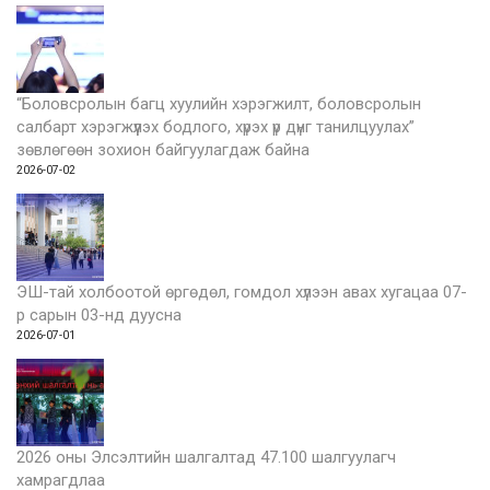
“Боловсролын багц хуулийн хэрэгжилт, боловсролын
салбарт хэрэгжүүлэх бодлого, хүрэх үр дүнг танилцуулах”
зөвлөгөөн зохион байгуулагдаж байна
2026-07-02
ЭШ-тай холбоотой өргөдөл, гомдол хүлээн авах хугацаа 07-
р сарын 03-нд дуусна
2026-07-01
2026 оны Элсэлтийн шалгалтад 47.100 шалгуулагч
хамрагдлаа