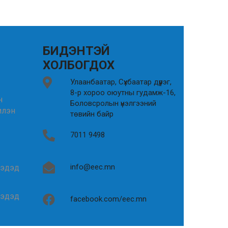
БИДЭНТЭЙ
ХОЛБОГДОХ
Улаанбаатар, Сүхбаатар дүүрэг,
8-р хороо оюутны гудамж-16,
н
Боловсролын үнэлгээний
илэн
төвийн байр
7011 9498
info@eec.mn
гэдэд
гэдэд
facebook.com/eec.mn