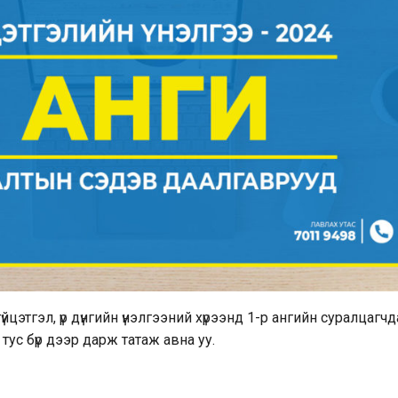
цэтгэл, үр дүнгийн үнэлгээний хүрээнд 1-р ангийн суралцагчд
ус бүр дээр дарж татаж авна уу.