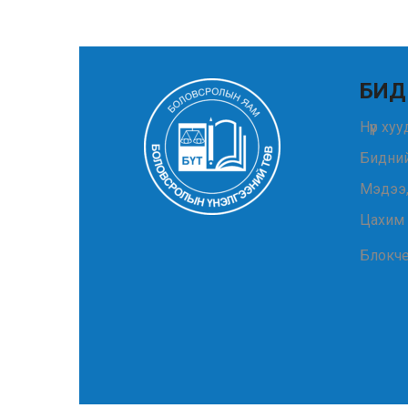
БИД
Нүүр ху
Бидний
Мэдээ
Цахим
Блокч