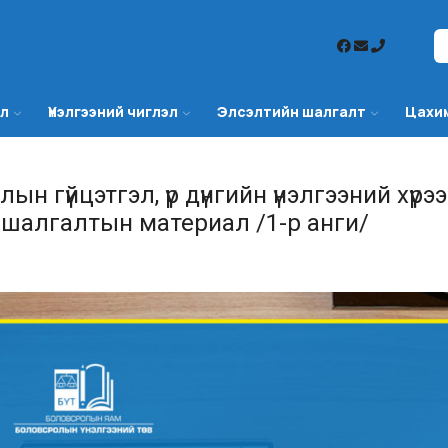
эл
Үнэлгээний чиглэл
Элсэлтийн шалгалт
Цахи
н гүйцэтгэл, үр дүнгийн үнэлгээний хүрэ
 шалгалтын материал /1-р анги/