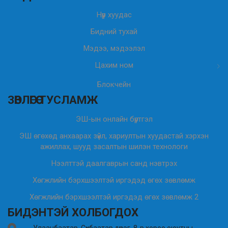
Нүүр хуудас
Бидний тухай
Мэдээ, мэдээлэл
Цахим ном
Блокчейн
ЗӨВЛӨГӨӨ ТУСЛАМЖ
ЭШ-ын онлайн бүртгэл
ЭШ өгөхөд анхаарах зүйл, хариултын хуудастай хэрхэн
ажиллах, шууд засалтын шилэн технологи
Нээлттэй даалгаврын санд нэвтрэх
Хөгжлийн бэрхшээлтэй иргэдэд өгөх зөвлөмж
Хөгжлийн бэрхшээлтэй иргэдэд өгөх зөвлөмж 2
БИДЭНТЭЙ ХОЛБОГДОХ