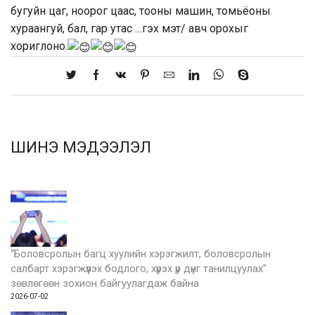
бугуйн цаг, ноорог цаас, тооны машин, томьёоны
хураангуй, бал, гар утас …гэх мэт/ авч орохыг
хориглоно.
ШИНЭ МЭДЭЭЛЭЛ
“Боловсролын багц хуулийн хэрэгжилт, боловсролын
салбарт хэрэгжүүлэх бодлого, хүрэх үр дүнг танилцуулах”
зөвлөгөөн зохион байгуулагдаж байна
2026-07-02