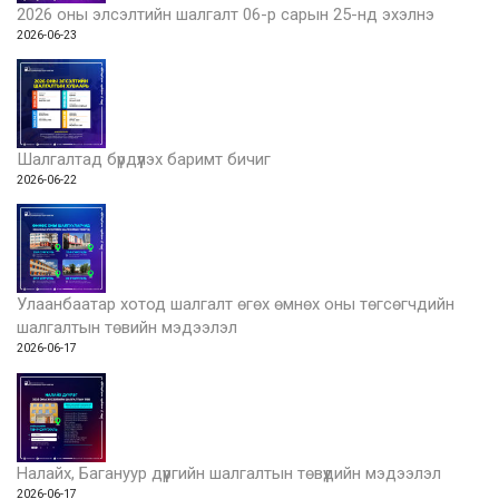
2026 оны элсэлтийн шалгалт 06-р сарын 25-нд эхэлнэ
2026-06-23
Шалгалтад бүрдүүлэх баримт бичиг
2026-06-22
Улаанбаатар хотод шалгалт өгөх өмнөх оны төгсөгчдийн
шалгалтын төвийн мэдээлэл
2026-06-17
Налайх, Багануур дүүргийн шалгалтын төвүүдийн мэдээлэл
2026-06-17