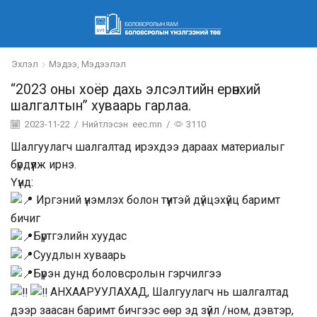
Эхлэл
Мэдээ, Мэдээлэл
“2023 оны хоёр дахь элсэлтийн ерөнхий
шалгалтын” хуваарь гарлаа.
2023-11-22
/
Нийтлэсэн
eec.mn
/
3110
Шалгуулагч шалгалтад ирэхдээ дараах материалыг
бүрдүүлж ирнэ.
Үүнд:
Иргэний үнэмлэх болон түүнтэй дүйцэхүйц баримт
бичиг
Бүртгэлийн хуудас
Суудлын хуваарь
Бүрэн дунд боловсролын гэрчилгээ
АНХААРУУЛАХАД, Шалгуулагч нь шалгалтад
дээр заасан баримт бичгээс өөр эд зүйл /ном, дэвтэр,