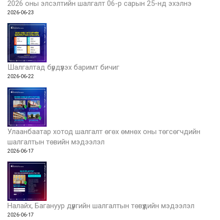
2026 оны элсэлтийн шалгалт 06-р сарын 25-нд эхэлнэ
2026-06-23
Шалгалтад бүрдүүлэх баримт бичиг
2026-06-22
Улаанбаатар хотод шалгалт өгөх өмнөх оны төгсөгчдийн
шалгалтын төвийн мэдээлэл
2026-06-17
Налайх, Багануур дүүргийн шалгалтын төвүүдийн мэдээлэл
2026-06-17