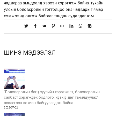
чадвараа амьдралд хэрхэн хэрэглэж байна, тухайн
улсын боловсролын тогтолцоо энэ чадварыг ямар
хэмжээнд олгож байгааг тандан судалдаг юм.
ШИНЭ МЭДЭЭЛЭЛ
“Боловсролын багц хуулийн хэрэгжилт, боловсролын
салбарт хэрэгжүүлэх бодлого, хүрэх үр дүнг танилцуулах”
зөвлөгөөн зохион байгуулагдаж байна
2026-07-02