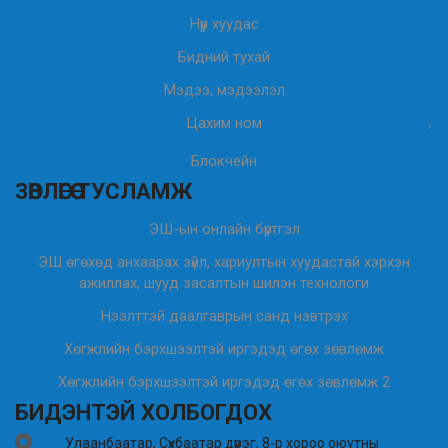
Нүүр хуудас
Бидний тухай
Мэдээ, мэдээлэл
Цахим ном
Блокчейн
ЗӨВЛӨГӨӨ ТУСЛАМЖ
ЭШ-ын онлайн бүртгэл
ЭШ өгөхөд анхаарах зүйл, хариултын хуудастай хэрхэн
ажиллах, шууд засалтын шилэн технологи
Нээлттэй даалгаврын санд нэвтрэх
Хөгжлийн бэрхшээлтэй иргэдэд өгөх зөвлөмж
Хөгжлийн бэрхшээлтэй иргэдэд өгөх зөвлөмж 2
БИДЭНТЭЙ ХОЛБОГДОХ
Улаанбаатар, Сүхбаатар дүүрэг, 8-р хороо оюутны