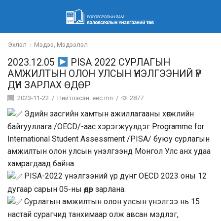
Эхлэл
Мэдээ, Мэдээлэл
2023.12.05
PISA 2022 СУРЛАГЫН
АМЖИЛТЫН ОЛОН УЛСЫН ҮНЭЛГЭЭНИЙ ҮР
ДҮН ЗАРЛАХ ӨДӨР
2023-11-22
/
Нийтлэсэн
eec.mn
/
2877
Эдийн засгийн хамтын ажиллагааны хөгжлийн
байгууллага /OECD/-аас хэрэгжүүлдэг Programme for
International Student Assessment /PISA/ буюу сурлагын
амжилтын олон улсын үнэлгээнд Монгол Улс анх удаа
хамрагдаад байна.
PISA-2022 үнэлгээний үр дүнг OECD 2023 оны 12
дугаар сарын 05-ны өдөр зарлана.
Сурлагын амжилтын олон улсын үнэлгээ нь 15
настай сурагчид танхимаар олж авсан мэдлэг,