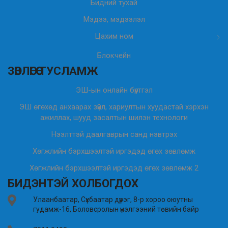
Бидний тухай
Мэдээ, мэдээлэл
Цахим ном
Блокчейн
ЗӨВЛӨГӨӨ ТУСЛАМЖ
ЭШ-ын онлайн бүртгэл
ЭШ өгөхөд анхаарах зүйл, хариултын хуудастай хэрхэн
ажиллах, шууд засалтын шилэн технологи
Нээлттэй даалгаврын санд нэвтрэх
Хөгжлийн бэрхшээлтэй иргэдэд өгөх зөвлөмж
Хөгжлийн бэрхшээлтэй иргэдэд өгөх зөвлөмж 2
БИДЭНТЭЙ ХОЛБОГДОХ
Улаанбаатар, Сүхбаатар дүүрэг, 8-р хороо оюутны
гудамж-16, Боловсролын үнэлгээний төвийн байр