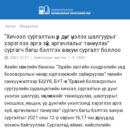
Эхлэл
Мэдээлэл
“Хичээл сургалтын үр дүнг үнэлэх шалгуурыг
хэрэглэх арга зүй, аргачлалыг таниулах”
сургагч багш бэлтгэх вакум сургалт боллоо
2021-12-21
/
Нийтлэсэн
eec.mn
/
1454
Азийн хөгжлийн банкны “Эдийн засгийн хүндрэлийн үед
боловсролын чанар хүртээмжийг сайжруулах” төслийн
санхүүжилтээр БШУЯ, БҮТ-өөс “Ерөнхий боловсролын
сургуулийн суралцагчийн хичээл, сургалтын үр дүнг
үнэлэх шалгуур, зөвлөмжийг танилцуулах, шалгуурыг
оношлох, явцын, үр дүнгийн үнэлгээнд хэрэглэх арга
зүй, аргачлалыг таниулах” сургагч багш бэлтгэх вакум
сургалтыг 2021 оны 12-р сарын 16,17-ны өдрүүдэд
зохион байгууллаа. Сургалтад аймаг, нийслэлийн