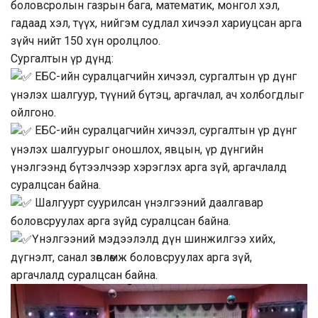
боловсролын газрын бага, математик, монгол хэл,
гадаад хэл, түүх, нийгэм судлал хичээл хариуцсан арга
зүйч нийт 150 хүн оролцлоо.
Сургалтын үр дүнд:
ЕБС-ийн суралцагчийн хичээл, сургалтын үр дүнг
үнэлэх шалгуур, түүний бүтэц, аргачлал, ач холбогдлыг
ойлгоно.
ЕБС-ийн суралцагчийн хичээл, сургалтын үр дүнг
үнэлэх шалгуурыг оношлох, явцын, үр дүнгийн
үнэлгээнд бүтээлчээр хэрэглэх арга зүй, аргачлалд
суралцсан байна.
Шалгуурт суурилсан үнэлгээний даалгавар
боловсруулах арга зүйд суралцсан байна.
Үнэлгээний мэдээлэлд дүн шинжилгээ хийх,
дүгнэлт, санал зөвлөмж боловсруулах арга зүй,
аргачлалд суралцсан байна.