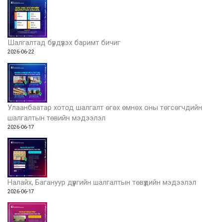
Шалгалтад бүрдүүлэх баримт бичиг
2026-06-22
Улаанбаатар хотод шалгалт өгөх өмнөх оны төгсөгчдийн
шалгалтын төвийн мэдээлэл
2026-06-17
Налайх, Багануур дүүргийн шалгалтын төвүүдийн мэдээлэл
2026-06-17