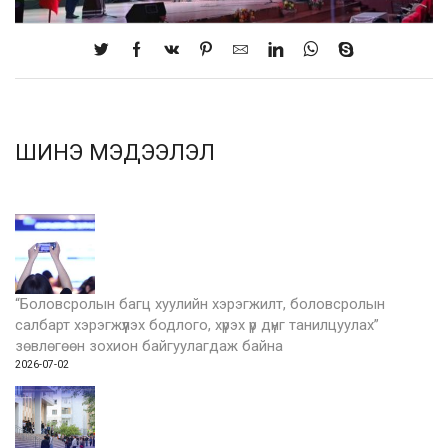
ШИНЭ МЭДЭЭЛЭЛ
“Боловсролын багц хуулийн хэрэгжилт, боловсролын
салбарт хэрэгжүүлэх бодлого, хүрэх үр дүнг танилцуулах”
зөвлөгөөн зохион байгуулагдаж байна
2026-07-02